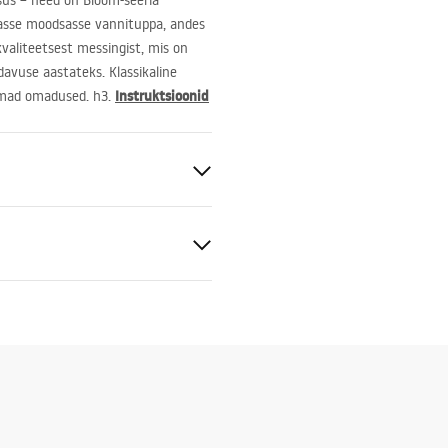
lsus – need on Bloom-seeria
igasse moodsasse vannituppa, andes
kvaliteetsest messingist, mis on
avuse aastateks. Klassikaline
Instruktsioonid
semad omadused. h3.
ldatav
e/Hõbedane
tiitingimused
nty_Terms_and_Conditions_
s_-_5.pdf