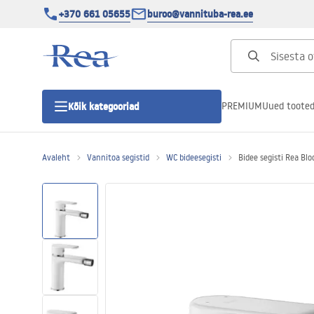
+370 661 05655
buroo@vannituba-rea.ee
PREMIUM
Uued toote
Kõik kategooriad
Avaleht
Vannitoa segistid
WC bideesegisti
Bidee segisti Rea Bl
Dušikabiinid
Duši uks
Vannitoa dušialused
Lineaarne duši äravool