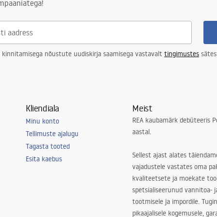
ampaaniatega!
 kinnitamisega nõustute uudiskirja saamisega vastavalt
tingimustes
sätes
Kliendiala
Meist
REA kaubamärk debüteeris Po
Minu konto
aastal.
Tellimuste ajalugu
Tagasta tooted
Sellest ajast alates täiendam
Esita kaebus
vajadustele vastates oma pa
kvaliteetsete ja moekate to
spetsialiseerunud vannitoa- j
tootmisele ja impordile. Tugi
pikaajalisele kogemusele, ga