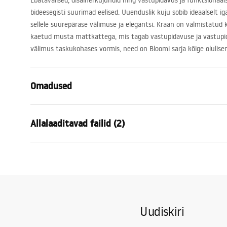
Ebatavalised, disainerkujundid ning vastupidavus ja funktsionaa
bideesegisti suurimad eelised. Uuenduslik kuju sobib ideaalselt 
sellele suurepärase välimuse ja elegantsi. Kraan on valmistatud 
kaetud musta mattkattega, mis tagab vastupidavuse ja vastupid
välimus taskukohases vormis, need on Bloomi sarja kõige oluli
Omadused
Kraani tüüp
bidee
Allalaaditavad failid (2)
Paigaldusviis
Pealt paiga
Värv
Valge, Valg
Garan
Vooliku tüüp
Liigutatav
Kokkupaneku juhised
Warra
Faucet.pdf
Materjal
Messing
Faucet
Väljalaskeava ulatus
110
mm
Uudiskiri
Kõrgus
160
mm
Ühenduse läbimõõt
3/8 tolli