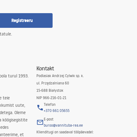
Registreeru
tatule.
Kontakt
ola turul 1993.
Podlasiak Andrzej Cylwik sp. k.
ul. Przędzalniana 60
15-688 Białystok
e teie
NIP 966-216-01-21
Telefon
kkumist uute,
+370 661 05655
odetega. Oleme
E-post
a köögisegistite
buroo@vannituba-rea.ee
nedes
Klienditugi on saadaval tööpäevadel:
ranteerime, et