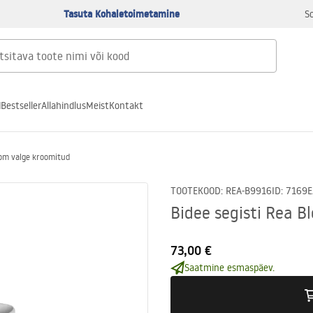
Tasuta Kohaletoimetamine
S
d
Bestseller
Allahindlus
Meist
Kontakt
oom valge kroomitud
TOOTEKOOD
:
REA-B9916
ID
:
7169
E
Bidee segisti Rea 
73,00 €
Saatmine esmaspäev.