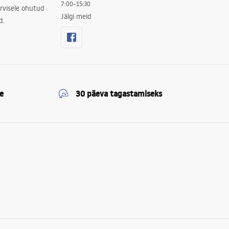
7:00–15:30
rvisele ohutud
Jälgi meid
d.
e
30 päeva tagastamiseks