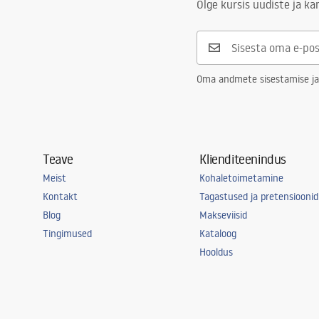
Olge kursis uudiste ja k
Garantii
24 kuud
Oma andmete sisestamise ja
Teave
Klienditeenindus
Meist
Kohaletoimetamine
Kontakt
Tagastused ja pretensioonid
Blog
Makseviisid
Tingimused
Kataloog
Hooldus