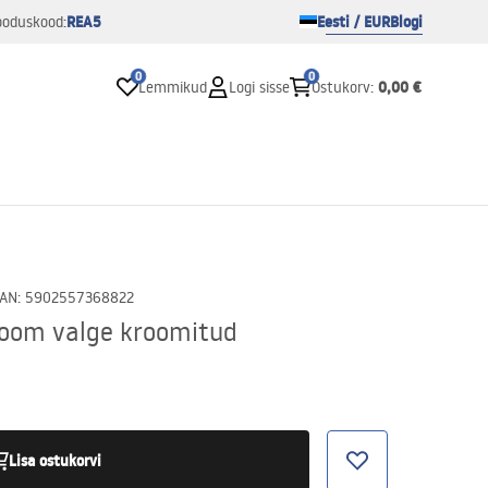
REA5
Eesti / EUR
Blogi
ooduskood:
0
0
0,00 €
Lemmikud
Logi sisse
Ostukorv
:
AN
:
5902557368822
Bloom valge kroomitud
Lisa ostukorvi