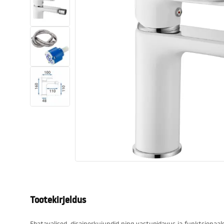
Tualettruumid
Vajub ära
Vannid ja ekraanid
Vannitoa segistid
Vannitoas dušid
Köök
Vannitoa tarvikud
Tootekirjeldus