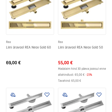
Rea
Rea
Liini äravool REA Neox Gold 60
Liini äravool REA Neox Gold 50
69,00 €
55,00 €
Madalaim hind 30 päeva jooksul enne
allahindlust:
65,00 €
-
15
%
Tavahind
:
65,00 €