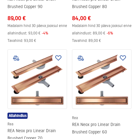
Brushed Copper 90
Brushed Copper 80
89,00 €
84,00 €
Madalaim hind 30 päeva jooksul enne
Madalaim hind 30 päeva jooksul enne
allahindlust:
93,00 €
-
4
%
allahindlust:
89,00 €
-
6
%
Tavahind
:
93,00 €
Tavahind
:
89,00 €
Allahindlus
Rea
Rea
REA Neox pro Linear Drain
REA Neox pro Linear Drain
Brushed Copper 60
Brushed Copper 70