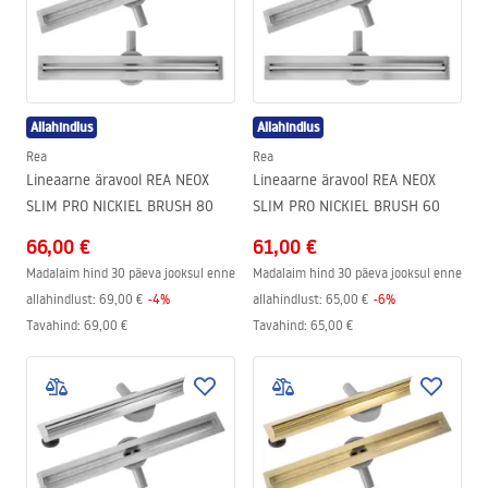
Allahindlus
Allahindlus
Rea
Rea
Lineaarne äravool REA NEOX
Lineaarne äravool REA NEOX
SLIM PRO NICKIEL BRUSH 80
SLIM PRO NICKIEL BRUSH 60
66,00 €
61,00 €
Madalaim hind 30 päeva jooksul enne
Madalaim hind 30 päeva jooksul enne
allahindlust:
69,00 €
-
4
%
allahindlust:
65,00 €
-
6
%
Tavahind
:
69,00 €
Tavahind
:
65,00 €