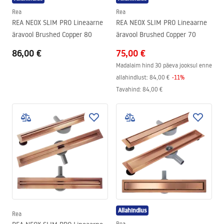
Rea
Rea
REA NEOX SLIM PRO Lineaarne
REA NEOX SLIM PRO Lineaarne
äravool Brushed Copper 80
äravool Brushed Copper 70
86,00 €
75,00 €
Madalaim hind 30 päeva jooksul enne
allahindlust:
84,00 €
-
11
%
Tavahind
:
84,00 €
Allahindlus
Rea
Rea