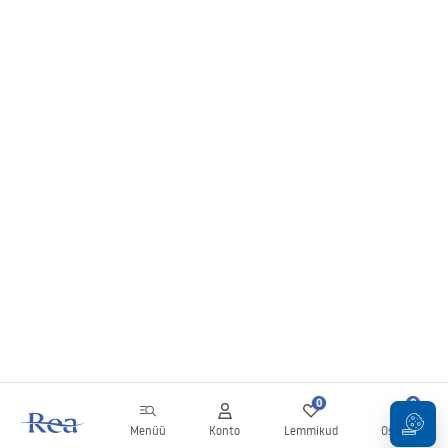
0
0
Menüü
Konto
Lemmikud
Ostukorv