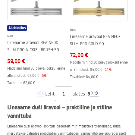
Allahindlus
Rea
Rea
Lineaarne äravool REA NEOX
Lineaarne äravool REA NEOX
SLIM PRO GOLD 90
SLIM PRO NICKIEL BRUSH 50
72,00 €
59,00 €
Madalaim hind 30 päeva jooksul enne
Madalaim hind 30 päeva jooksul enne
allahindlust:
84,00 €
-
14
%
allahindlust:
62,00 €
-
5
%
Tavahind
:
84,00 €
Tavahind
:
62,00 €
3
Leht
alates
Lineaarne duši äravool – praktiline ja stiilne
vannituba
Lineaarne duši äravool sobitub ideaalselt minimalistlike trendidega, mida
märgatakse paljudes moodsates vannitubades. Samas võib see suurepäraselt