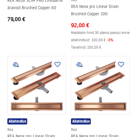
REA NEOX SLIM PRO Lineaarne
REA Neox pro Linear Drain
äravool Brushed Copper 60
Brushed Copper 100
79,00 €
92,00 €
Madalaim hind 30 päeva jooksul enne
allahindlust:
100,00 €
-
8
%
Tavahind
:
100,00 €
Allahindlus
Allahindlus
Rea
Rea
REA Neox pro Linear Drain
REA Neox pro Linear Drain