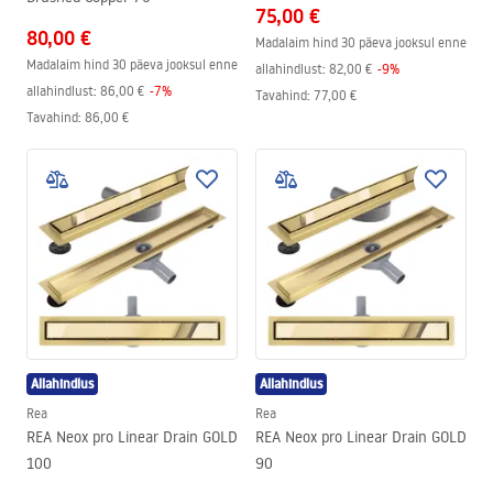
75,00 €
80,00 €
Madalaim hind 30 päeva jooksul enne
Madalaim hind 30 päeva jooksul enne
allahindlust:
82,00 €
-
9
%
allahindlust:
86,00 €
-
7
%
Tavahind
:
77,00 €
Tavahind
:
86,00 €
Allahindlus
Allahindlus
Rea
Rea
REA Neox pro Linear Drain GOLD
REA Neox pro Linear Drain GOLD
100
90