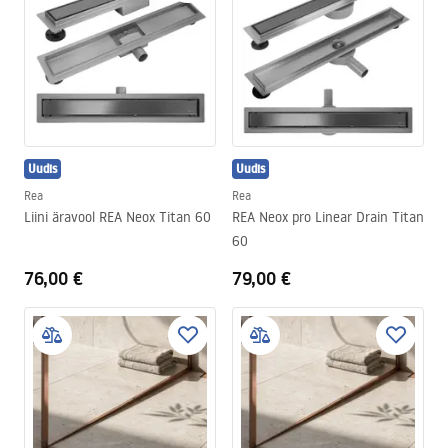
Uudis
Uudis
Rea
Rea
Liini äravool REA Neox Titan 60
REA Neox pro Linear Drain Titan
60
76,00 €
79,00 €