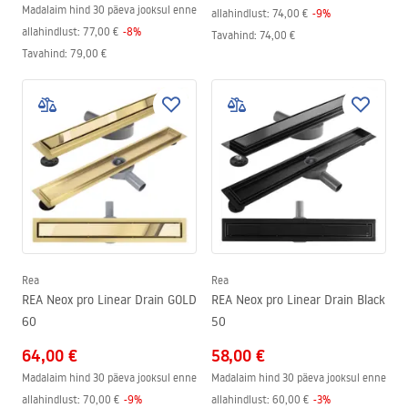
Madalaim hind 30 päeva jooksul enne
allahindlust:
74,00 €
-
9
%
allahindlust:
77,00 €
-
8
%
Tavahind
:
74,00 €
Tavahind
:
79,00 €
Rea
Rea
REA Neox pro Linear Drain GOLD
REA Neox pro Linear Drain Black
60
50
64,00 €
58,00 €
Madalaim hind 30 päeva jooksul enne
Madalaim hind 30 päeva jooksul enne
allahindlust:
70,00 €
-
9
%
allahindlust:
60,00 €
-
3
%