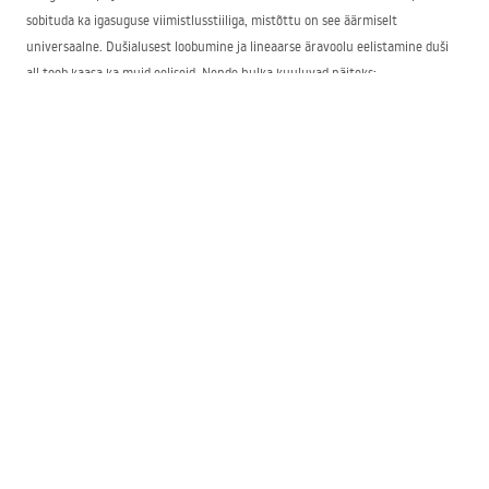
sobituda ka igasuguse viimistlusstiiliga, mistõttu on see äärmiselt
universaalne. Dušialusest loobumine ja lineaarse äravoolu eelistamine duši
all toob kaasa ka muid eeliseid. Nende hulka kuuluvad näiteks:
- universaalsus – kasutatav peaaegu igas vannitoas, nii kodudes kui ka
avalikes hoonetes või hotellides,
- elegantne välimus – seotud disainitud interjööridega,
- funktsionaalsus – duši ja selle ümbruse hooldamise lihtsus ning
mugavus igapäevases kasutuses,
- mitmekesisus – erinevate äravoolu viimistlusvariantide kättesaadavus.
Lineaarseid äravoolusid oma interjööri valides tasub tähelepanu pöörata
nende tähtsaimatele parameetritele, nagu läbilaskevõime (võime juhtida ära
kindel kogus vett teatud aja jooksul) või paigaldussügavus. Oluline on ka
garantii – Rea toodete puhul lausa 10 aastat!
Rea lineaarne äravool – stiil ja kvaliteet
Bränd Rea pakub lineaarseid äravoolusid, mis kohanduvad teie interjööriga
kergesti. Erinevad on nende parameetrid, välimus ja värvivalik, kuid
ühendavaks on suurepärane teostuskvaliteet, mis määrab vastupidavuse ja