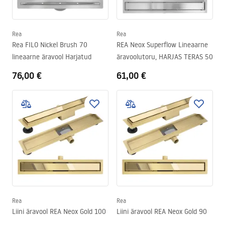
Rea
Rea
Rea FILO Nickel Brush 70
REA Neox Superflow Lineaarne
lineaarne äravool Harjatud
äravoolutoru, HARJAS TERAS 50
76,00 €
61,00 €
Rea
Rea
Liini äravool REA Neox Gold 100
Liini äravool REA Neox Gold 90