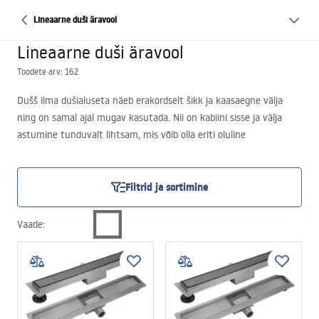
Lineaarne duši äravool
Lineaarne duši äravool
Toodete arv: 162
Dušš ilma dušialuseta näeb erakordselt šikk ja kaasaegne välja
ning on samal ajal mugav kasutada. Nii on kabiini sisse ja välja
astumine tunduvalt lihtsam, mis võib olla eriti oluline
liikumispiiranguga inimestele. Sellise duši loomisele aitab kaasa
lineaarne äravool, mis tõhusalt takistab põranda üleujutamist ja
on samal ajal diskreetselt selles peidetud. Sellised elemendid
Filtrid ja sortimine
erinevad mitte ainult mõõtmete poolest, mis võimaldavad neid
kohandada pea iga lahenduse jaoks, vaid ka välimuse poolest. Tänu
Vaade
:
sellele võivad nad ideaalselt täiendada ruumi kujundust, lisades
sellele elegantsi.