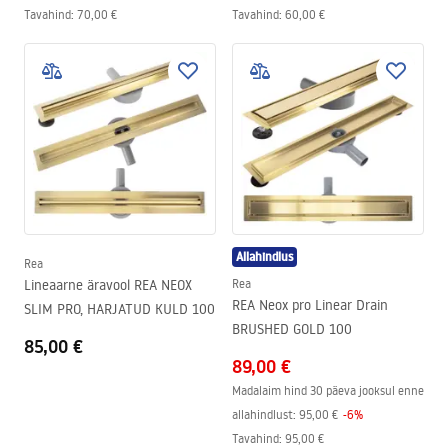
Tavahind
:
70,00 €
Tavahind
:
60,00 €
Allahindlus
Rea
Lineaarne äravool REA NEOX
Rea
REA Neox pro Linear Drain
SLIM PRO, HARJATUD KULD 100
BRUSHED GOLD 100
85,00 €
89,00 €
Madalaim hind 30 päeva jooksul enne
allahindlust:
95,00 €
-
6
%
Tavahind
:
95,00 €