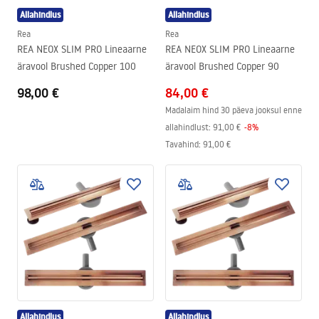
Allahindlus
Allahindlus
Rea
Rea
REA NEOX SLIM PRO Lineaarne
REA NEOX SLIM PRO Lineaarne
äravool Brushed Copper 100
äravool Brushed Copper 90
98,00 €
84,00 €
Madalaim hind 30 päeva jooksul enne
allahindlust:
91,00 €
-
8
%
Tavahind
:
91,00 €
Allahindlus
Allahindlus