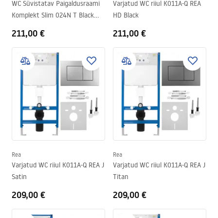
WC Süvistatav Paigaldusraami
Varjatud WC riiul K011A-Q REA
Komplekt Slim 024N T Black
HD Black
Matt Nupuga
211,00 €
211,00 €
Rea
Rea
Varjatud WC riiul K011A-Q REA J
Varjatud WC riiul K011A-Q REA J
Satin
Titan
209,00 €
209,00 €