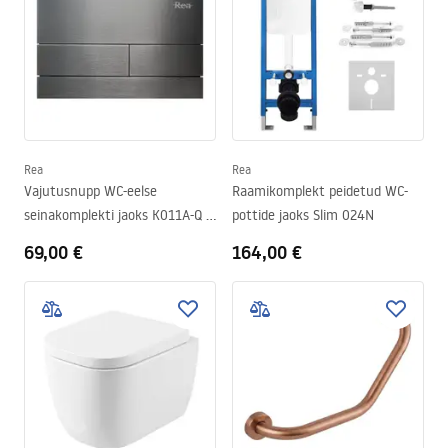
Rea
Rea
Vajutusnupp WC-eelse
Raamikomplekt peidetud WC-
seinakomplekti jaoks K011A-Q ja
pottide jaoks Slim 024N
Slim024N Rea T Titan
69,00 €
164,00 €