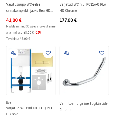
Vajutusnupp WC-eelse
Varjatud WC riiul K011A-Q REA
seinakomplekti jaoks Rea HD
HD Chrome
K011A-Q ja Slim 024N Gold
41,00 €
177,00 €
Madalaim hind 30 päeva jooksul enne
allahindlust:
48,00 €
-
15
%
Tavahind
:
48,00 €
Rea
Vannitoa nurgeline tugikäepide
Varjatud WC riiul K011A-Q REA
Chrome
HD Gold