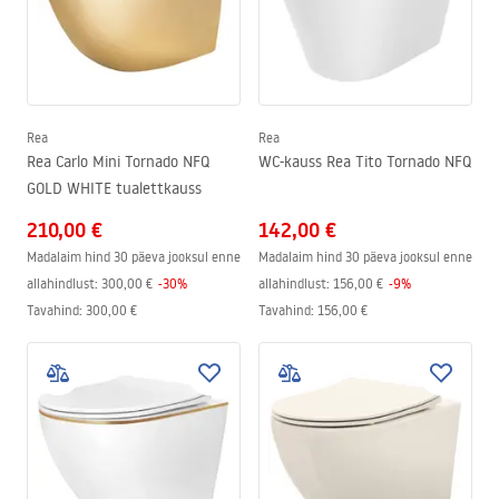
Rea
Rea
Rea Carlo Mini Tornado NFQ
WC-kauss Rea Tito Tornado NFQ
GOLD WHITE tualettkauss
210,00 €
142,00 €
Madalaim hind 30 päeva jooksul enne
Madalaim hind 30 päeva jooksul enne
allahindlust:
300,00 €
-
30
%
allahindlust:
156,00 €
-
9
%
Tavahind
:
300,00 €
Tavahind
:
156,00 €