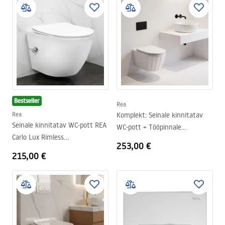
Bestseller
Rea
Rea
Komplekt: Seinale kinnitatav
Seinale kinnitatav WC-pott REA
WC-pott + Tööpinnale
Carlo Lux Rimless
paigaldatav valamu Rea Duo
253,00 €
bideefunktsiooniga
White
215,00 €