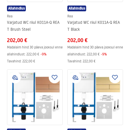
Allahindlus
Allahindlus
Rea
Rea
Varjatud WC riiul K011A-Q REA
Varjatud WC riiul K011A-Q REA
T Brush Steel
T Black
202,00 €
202,00 €
Madalaim hind 30 päeva jooksul enne
Madalaim hind 30 päeva jooksul enne
allahindlust:
222,00 €
-
9
%
allahindlust:
222,00 €
-
9
%
Tavahind
:
222,00 €
Tavahind
:
222,00 €