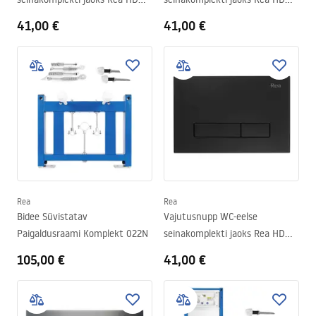
K011A-Q ja Slim 024N Titan
K011A-Q and Slim 024N Satin
41,00 €
41,00 €
Rea
Rea
Bidee Süvistatav
Vajutusnupp WC-eelse
Paigaldusraami Komplekt 022N
seinakomplekti jaoks Rea HD
K011A-Q ja Slim 024N Black
105,00 €
41,00 €