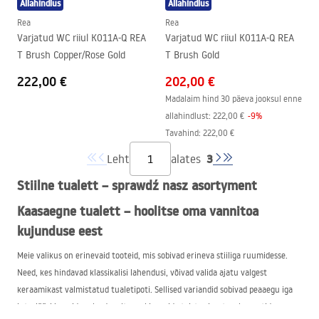
Allahindlus
Allahindlus
Rea
Rea
Varjatud WC riiul K011A-Q REA
Varjatud WC riiul K011A-Q REA
T Brush Copper/Rose Gold
T Brush Gold
222,00 €
202,00 €
Madalaim hind 30 päeva jooksul enne
allahindlust:
222,00 €
-
9
%
Tavahind
:
222,00 €
3
Leht
alates
Stiilne tualett – sprawdź nasz asortyment
Kaasaegne tualett – hoolitse oma vannitoa
kujunduse eest
Meie valikus on erinevaid tooteid, mis sobivad erineva stiiliga ruumidesse.
Need, kes hindavad klassikalisi lahendusi, võivad valida ajatu valgest
keraamikast valmistatud tualetipoti. Sellised variandid sobivad peaaegu iga
interjööri ja neid saab edukalt kombineerida teiste sisustuselementidega.