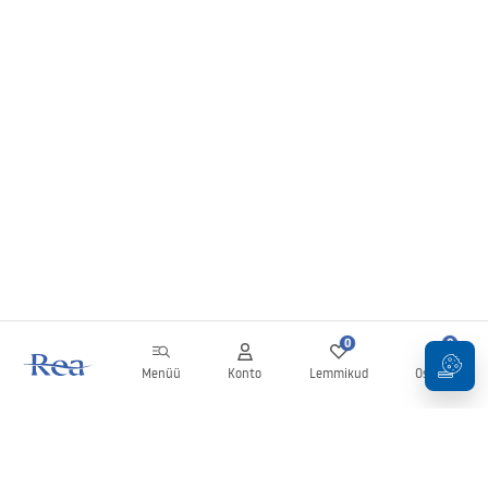
0
0
Menüü
Konto
Lemmikud
Ostukorv
Uudiskiri