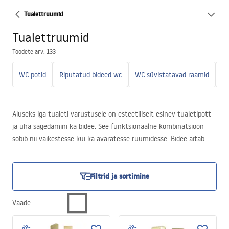
Tualettruumid
Tualettruumid
Toodete arv: 133
WC potid
Riputatud bideed wc
WC süvistatavad raamid
N
Aluseks iga tualeti varustusele on esteetiliselt esinev tualetipott
ja üha sagedamini ka bidee. See funktsionaalne kombinatsioon
sobib nii väikestesse kui ka avaratesse ruumidesse. Bidee aitab
hoida intiimhügieeni ning näeb ka kena välja. Meie valikus leidub
komplekte, mis koosnevad mõlemast omavahel ideaalselt
sobitatud elemendist. See on suurepärane valik kõigile, kes
Filtrid ja sortimine
unistavad stiilsest tualetist, mis täidab oma funktsioone 100%.
Meie pakutavad sanitaartooted erinevad konstruktsioonitüübi ja
Vaade
:
viimistlusviisi poolest, mistõttu saab neid hõlpsasti kohandada
vastavalt oma vajadustele ja sisekujunduse visioonile.