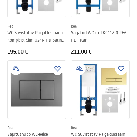
Rea
Rea
WC Süvistatav Paigaldusraami
Varjatud WC riiul K011A-Q REA
Komplekt Slim 024N HD Satin
HD Titan
Nupuga
195,00 €
211,00 €
Rea
Rea
Vajutusnupp WC-eelse
WC Süvistatav Paigaldusraami