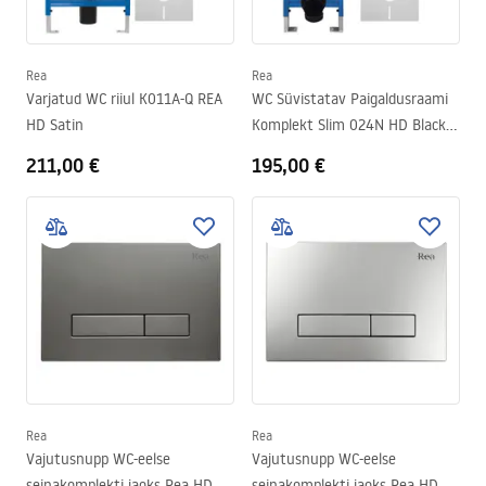
Rea
Rea
Varjatud WC riiul K011A-Q REA
WC Süvistatav Paigaldusraami
HD Satin
Komplekt Slim 024N HD Black
Nupuga
211,00 €
195,00 €
Rea
Rea
Vajutusnupp WC-eelse
Vajutusnupp WC-eelse
seinakomplekti jaoks Rea HD
seinakomplekti jaoks Rea HD