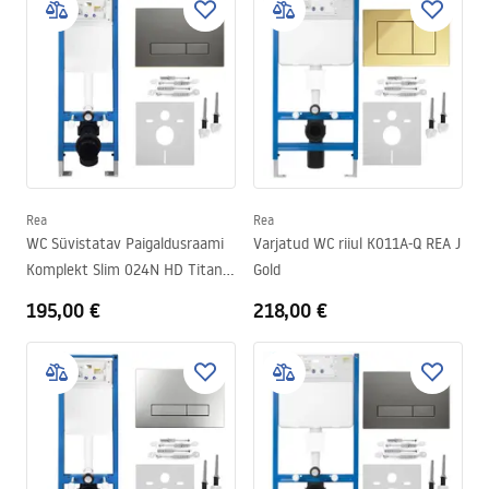
Rea
Rea
WC Süvistatav Paigaldusraami
Varjatud WC riiul K011A-Q REA J
Komplekt Slim 024N HD Titan
Gold
Nupuga
195,00 €
218,00 €