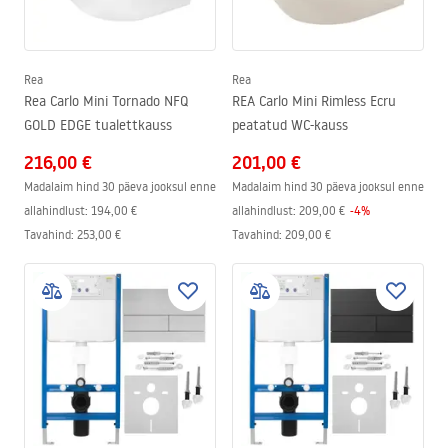
Rea
Rea
Rea Carlo Mini Tornado NFQ
REA Carlo Mini Rimless Ecru
GOLD EDGE tualettkauss
peatatud WC-kauss
216,00 €
201,00 €
Madalaim hind 30 päeva jooksul enne
Madalaim hind 30 päeva jooksul enne
allahindlust:
194,00 €
allahindlust:
209,00 €
-
4
%
Tavahind
:
253,00 €
Tavahind
:
209,00 €