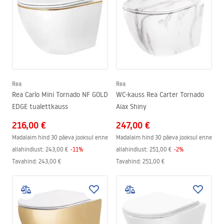
Rea
Rea
Rea Carlo Mini Tornado NF GOLD
WC-kauss Rea Carter Tornado
EDGE tualettkauss
Aiax Shiny
216,00 €
247,00 €
Madalaim hind 30 päeva jooksul enne
Madalaim hind 30 päeva jooksul enne
allahindlust:
243,00 €
-
11
%
allahindlust:
251,00 €
-
2
%
Tavahind
:
243,00 €
Tavahind
:
251,00 €