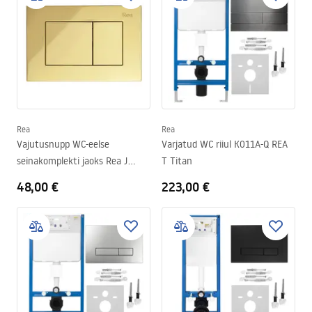
Rea
Rea
Vajutusnupp WC-eelse
Varjatud WC riiul K011A-Q REA
seinakomplekti jaoks Rea J
T Titan
K011A-Q ja Slim 024N Gold
48,00 €
223,00 €