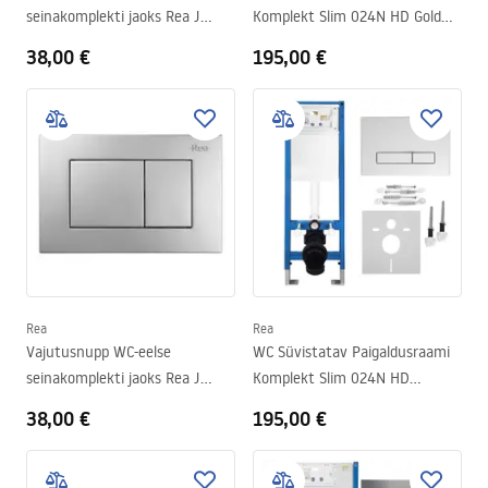
seinakomplekti jaoks Rea J
Komplekt Slim 024N HD Gold
K011A-Q ja Slim 024N Titan
Nupuga
38,00 €
195,00 €
Rea
Rea
Vajutusnupp WC-eelse
WC Süvistatav Paigaldusraami
seinakomplekti jaoks Rea J
Komplekt Slim 024N HD
K011A-Q ja Slim 024N Satin
Chrome Nupuga
38,00 €
195,00 €