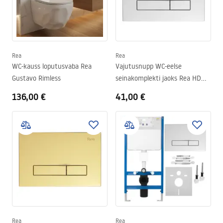
Rea
Rea
WC-kauss loputusvaba Rea
Vajutusnupp WC-eelse
Gustavo Rimless
seinakomplekti jaoks Rea HD
K011A-Q ja Slim 024N Chrome
136,00 €
41,00 €
Rea
Rea