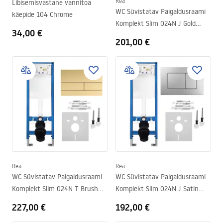
Rea
Libisemisvastane vannitoa
WC Süvistatav Paigaldusraami
käepide 104 Chrome
Komplekt Slim 024N J Gold
34,00 €
Nupuga
201,00 €
Rea
Rea
WC Süvistatav Paigaldusraami
WC Süvistatav Paigaldusraami
Komplekt Slim 024N T Brush
Komplekt Slim 024N J Satin
Gold Nupuga
Nupuga
227,00 €
192,00 €