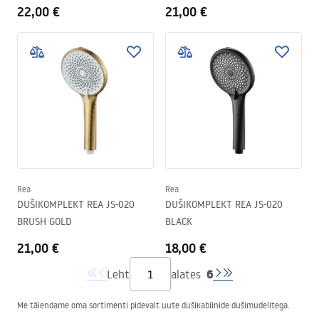
22,00 €
21,00 €
Rea
Rea
DUŠIKOMPLEKT REA JS-020
DUŠIKOMPLEKT REA JS-020
BRUSH GOLD
BLACK
21,00 €
18,00 €
6
Leht
alates
Me täiendame oma sortimenti pidevalt uute dušikabiinide dušimudelitega.