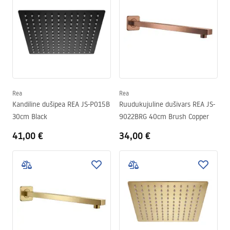
Rea
Rea
Kandiline dušipea REA JS-P015B
Ruudukujuline dušivars REA JS-
30cm Black
9022BRG 40cm Brush Copper
41,00 €
34,00 €