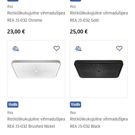
Rea
Rea
Ristkülikukujuline vihmadušipea
Ristkülikukujuline vihmadušipea
REA JS-032 Chrome
REA JS-032 Gold
23,00 €
25,00 €
Uudis
Uudis
Rea
Rea
Ristkülikukujuline vihmadušipea
Ristkülikukujuline vihmadušipea
REA JS-032 Brushed Nickel
REA JS-032 Black