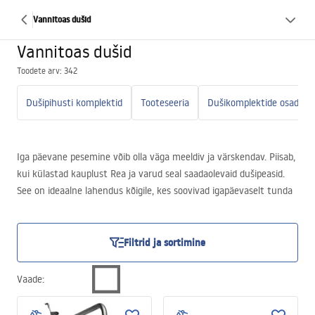
Vannitoas dušid
Vannitoas dušid
Toodete arv: 342
Dušipihusti komplektid
Tooteseeria
Dušikomplektide osad
Iga päevane pesemine võib olla väga meeldiv ja värskendav. Piisab,
kui külastad kauplust Rea ja varud seal saadaolevaid dušipeasid.
See on ideaalne lahendus kõigile, kes soovivad igapäevaselt tunda
hüdromassaaži eeliseid oma väsinud ja valutava keha
leevendamiseks.
Filtrid ja sortimine
Vaade
: