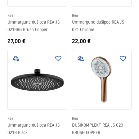
Rea
Rea
Ümmargune dušipea REA JS-
Ümmargune dušipea REA JS-
021BRG Brush Copper
021 Chrome
27,00 €
22,00 €
Rea
Rea
Ümmargune dušipea REA JS-
DUŠIKOMPLEKT REA JS-020
021B Black
BRUSH COPPER