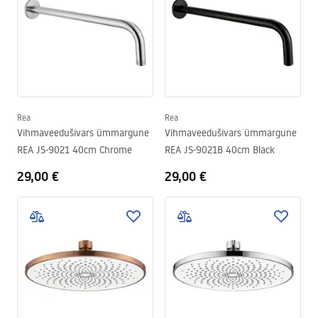
Rea
Rea
Vihmaveedušivars ümmargune
Vihmaveedušivars ümmargune
REA JS-9021 40cm Chrome
REA JS-9021B 40cm Black
29,00 €
29,00 €