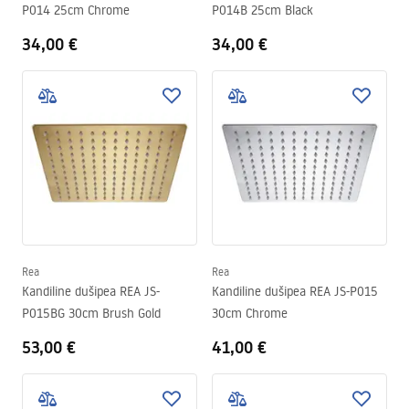
P014 25cm Chrome
P014B 25cm Black
34,00 €
34,00 €
Rea
Rea
Kandiline dušipea REA JS-
Kandiline dušipea REA JS-P015
P015BG 30cm Brush Gold
30cm Chrome
53,00 €
41,00 €