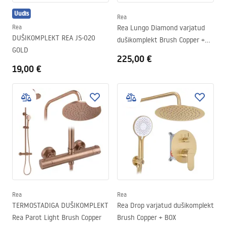
Uudis
Rea
Rea
Rea Lungo Diamond varjatud
DUŠIKOMPLEKT REA JS-020
dušikomplekt Brush Copper +
GOLD
BOX
225,00 €
19,00 €
Rea
Rea
TERMOSTADIGA DUŠIKOMPLEKT
Rea Drop varjatud dušikomplekt
Rea Parot Light Brush Copper
Brush Copper + BOX