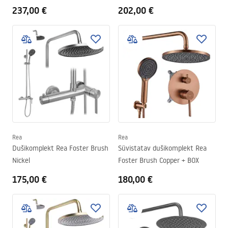
237,00 €
202,00 €
Rea
Rea
Dušikomplekt Rea Foster Brush
Süvistatav dušikomplekt Rea
Nickel
Foster Brush Copper + BOX
175,00 €
180,00 €