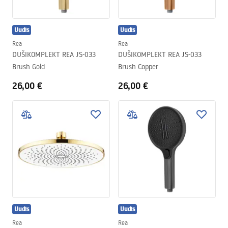
Uudis
Uudis
Rea
Rea
DUŠIKOMPLEKT REA JS-033
DUŠIKOMPLEKT REA JS-033
Brush Gold
Brush Copper
26,00 €
26,00 €
Uudis
Uudis
Rea
Rea