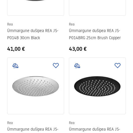
Rea
Rea
Ümmargune dušipea REA JS-
Ümmargune dušipea REA JS-
P014B 30cm Black
P014BRG 25cm Brush Copper
41,00 €
43,00 €
Rea
Rea
Ümmargune dušipea REA JS-
Ümmargune dušipea REA JS-