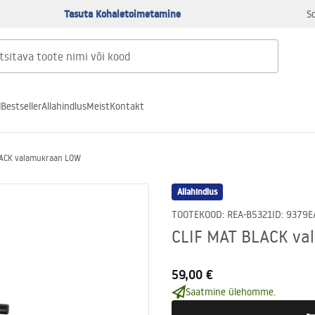
Tasuta Kohaletoimetamine
S
d
Bestseller
Allahindlus
Meist
Kontakt
LACK valamukraan LOW
Allahindlus
TOOTEKOOD
:
REA-B5321
ID
:
9379
E
CLIF MAT BLACK v
59,00 €
Saatmine ülehomme.