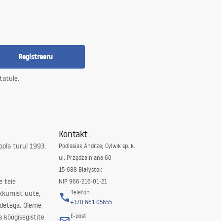
Registreeru
tatule.
Kontakt
ola turul 1993.
Podlasiak Andrzej Cylwik sp. k.
ul. Przędzalniana 60
15-688 Białystok
e teie
NIP 966-216-01-21
Telefon
kkumist uute,
+370 661 05655
odetega. Oleme
E-post
a köögisegistite