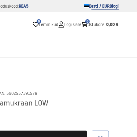
REA5
Eesti / EUR
Blogi
ooduskood:
0
0
0,00 €
Lemmikud
Logi sisse
Ostukorv
:
AN
:
5902557391578
alamukraan LOW