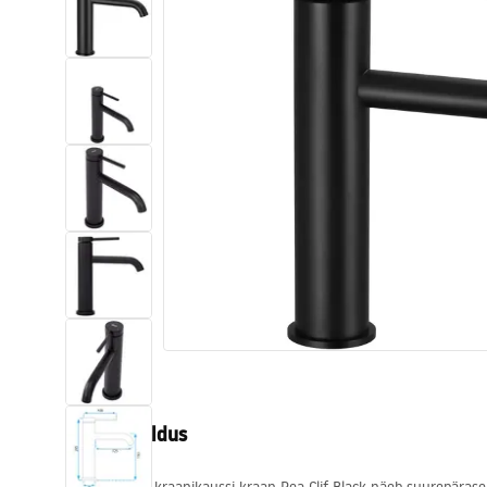
Tualettruumid
Vajub ära
Vannid ja ekraanid
Vannitoa segistid
Vannitoas dušid
Köök
Vannitoa tarvikud
Tootekirjeldus