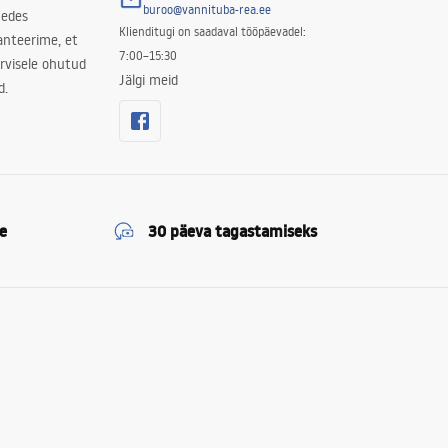
buroo@vannituba-rea.ee
nedes
Klienditugi on saadaval tööpäevadel:
ranteerime, et
7:00–15:30
rvisele ohutud
Jälgi meid
d.
e
30 päeva tagastamiseks