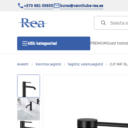
+370 661 05655
buroo@vannituba-rea.ee
PREMIUM
Uued toote
Kõik kategooriad
Avaleht
Vannitoa segistid
Segistid, valamusegistid
CLIF MAT B
Dušikabiinid
Duši uks
Vannitoa dušialused
Lineaarne duši äravool