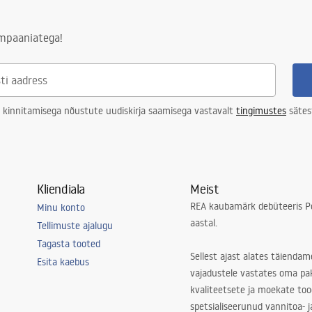
ng
ampaaniatega!
 kinnitamisega nõustute uudiskirja saamisega vastavalt
tingimustes
sätes
Kliendiala
Meist
REA kaubamärk debüteeris Po
Minu konto
aastal.
Tellimuste ajalugu
Tagasta tooted
Sellest ajast alates täiendam
Esita kaebus
vajadustele vastates oma pa
kvaliteetsete ja moekate to
spetsialiseerunud vannitoa- j