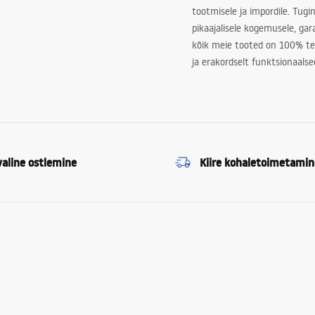
tootmisele ja impordile. Tugi
pikaajalisele kogemusele, ga
kõik meie tooted on 100% te
ja erakordselt funktsionaalse
valine ostlemine
Kiire kohaletoimetamin