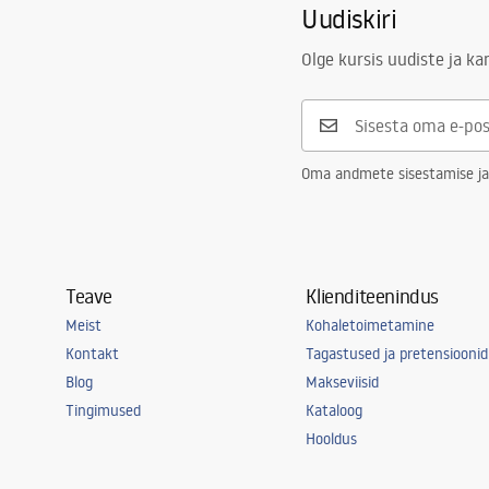
Uudiskiri
Kõrgus
205
mm
Turvalisuse teave
Kattetehnoloogia
Electroplati
Safety_Information_Faucets.pdf
Olge kursis uudiste ja k
Ühenduse läbimõõt
3/8 tolli
Garantii
5 aastat
Oma andmete sisestamise ja
Teave
Klienditeenindus
Meist
Kohaletoimetamine
Kontakt
Tagastused ja pretensioonid
Blog
Makseviisid
Tingimused
Kataloog
Hooldus