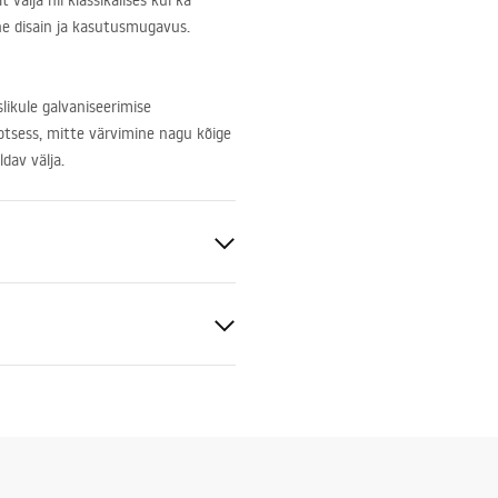
välja nii klassikalises kui ka
ivne disain ja kasutusmugavus.
likule galvaniseerimise
rotsess, mitte värvimine nagu kõige
dav välja.
sein
ldatav
ldusjuhend
.pdf