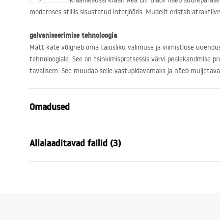
Must madala kraanikaussi kraan Rea Clif Black näeb suurepäraselt 
modernses stiilis sisustatud interjööris. Mudelit eristab atrakti
galvaniseerimise tehnoloogia
Matt kate võlgneb oma täiusliku välimuse ja viimistluse uuendus
tehnoloogiale. See on tsinkimisprotsessis värvi pealekandmise p
tavalisem. See muudab selle vastupidavamaks ja näeb muljetaval
Omadused
Kraani tüüp
pesemisbas
Allalaaditavad failid (3)
Paigaldusviis
Pealt paiga
Värv
Must
Garantiitingimused
Vooliku tüüp
Fikseeritud
Paiga
Warranty_Terms_and_Conditions_
faucet
Materjal
Messing
Faucets_-_5.pdf
Väljalaskeava ulatus
125
mm