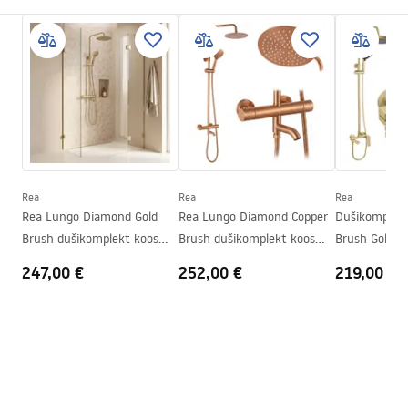
Suurus (uks x sein)
80x100
Värv
Must
Kabiini tüüp
Nurgas
Klaasi värvus
Transparent 5mm
Avamismeetod
Libistades
Paigaldamine
Dušialusel
Rea
Rea
Rea
Kõrgus (mm)
1900
mm
Rea Lungo Diamond Gold
Rea Lungo Diamond Copper
Dušikomplek
Dušikabiini suund
Universaalne
Brush dušikomplekt koos
Brush dušikomplekt koos
Brush Gold
termostaadiga
termostaadiga
Garantii
24 kuud
247,00 €
252,00 €
219,00 €
Easy Clean kate
Jah