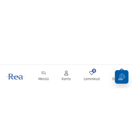
0
0
Menüü
Konto
Lemmikud
Ostukorv
Uudiskiri
Olge kursis uudiste ja kampaaniatega!