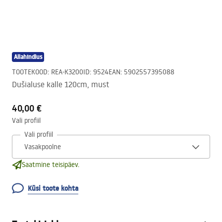
Allahindlus
TOOTEKOOD
:
REA-K3200
ID
:
9524
EAN
:
5902557395088
Dušialuse kalle 120cm, must
40,00 €
Vali profiil
Vali profiil
Saatmine teisipäev.
Küsi toote kohta