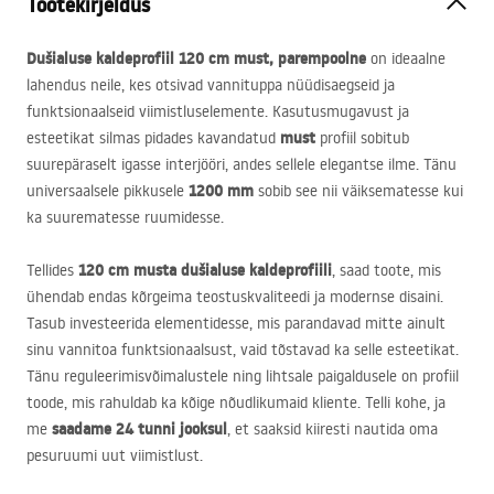
Tootekirjeldus
Dušialuse kaldeprofiil 120 cm must, parempoolne
on ideaalne
lahendus neile, kes otsivad vannituppa nüüdisaegseid ja
funktsionaalseid viimistluselemente. Kasutusmugavust ja
must
esteetikat silmas pidades kavandatud
profiil sobitub
suurepäraselt igasse interjööri, andes sellele elegantse ilme. Tänu
1200 mm
universaalsele pikkusele
sobib see nii väiksematesse kui
ka suurematesse ruumidesse.
120 cm musta dušialuse kaldeprofiili
Tellides
, saad toote, mis
ühendab endas kõrgeima teostuskvaliteedi ja modernse disaini.
Tasub investeerida elementidesse, mis parandavad mitte ainult
sinu vannitoa funktsionaalsust, vaid tõstavad ka selle esteetikat.
Tänu reguleerimisvõimalustele ning lihtsale paigaldusele on profiil
toode, mis rahuldab ka kõige nõudlikumaid kliente. Telli kohe, ja
saadame 24 tunni jooksul
me
, et saaksid kiiresti nautida oma
pesuruumi uut viimistlust.