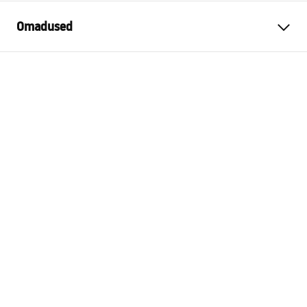
Omadused
Toote tüüp
Kalleliist
Värv
Must
Materjal
Roostevaba teras
Pikkus
1200
mm
Kõrgus
27
mm
Laius
37
mm
Terase paksus
1
mm
Lõigatav
Jah
Paigalduspool
Parem, Vasak
Garantii
24 kuud