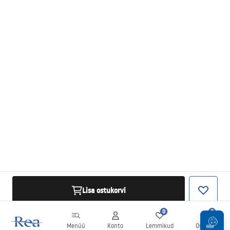
Lisa ostukorvi
0
0
Menüü
Konto
Lemmikud
Ostukorv