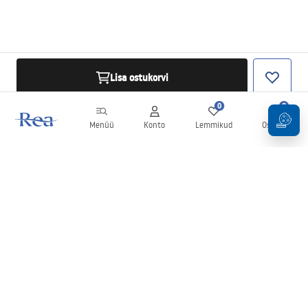
Lisa ostukorvi
0
0
Menüü
Konto
Lemmikud
Ostukorv
Uudiskiri
Olge kursis uudiste ja kampaaniatega!
Registreeru