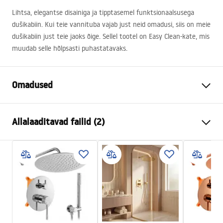
Lihtsa, elegantse disainiga ja tipptasemel funktsionaalsusega
dušikabiin. Kui teie vannituba vajab just neid omadusi, siis on meie
dušikabiin just teie jaoks õige. Sellel tootel on Easy Clean-kate, mis
muudab selle hõlpsasti puhastatavaks.
Omadused
Suurus (uks x sein)
80x90
Allalaaditavad failid (2)
Värv
Chrome
Kabiini tüüp
Nurgas
Warunki bezpieczeństwa
Klaasi värvus
Transparent 6mm
WARUNKI BEZPIECZENSTWA KABINY DRZWI
Avamismeetod
Kallutatav
PARAWANY.pdf
Seria
Atlas
Paigaldamine
Dušialusel või põrandal
Instrukcja montażu
Kõrgus (mm)
2000
mm