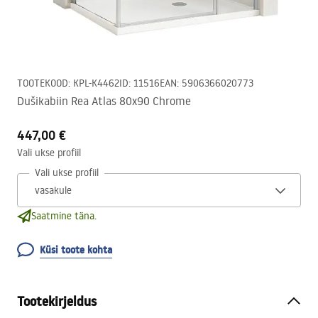
TOOTEKOOD
:
KPL-K4462
ID
:
11516
EAN
:
5906366020773
Dušikabiin Rea Atlas 80x90 Chrome
447,00 €
Vali ukse profiil
Vali ukse profiil
Saatmine täna.
Küsi toote kohta
Tootekirjeldus