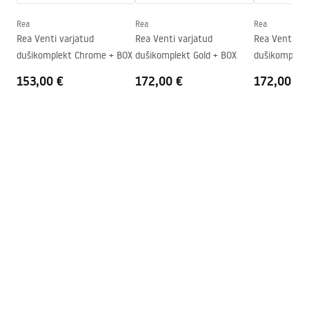
Instrukcja montażu kabiny Atlas.pdf
Dušikabiini suund
Vasakule või paremale
Rea
Rea
Rea
Rea Venti varjatud
Rea Venti varjatud
Rea Venti va
Garantii
24 kuud
dušikomplekt Chrome + BOX
dušikomplekt Gold + BOX
dušikomplekt
Easy Clean kate
Jah, klaasi ühel poolel
153,00 €
172,00 €
172,00 €