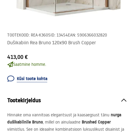
TOOTEKOOD
:
REA-K3605
ID
:
13454
EAN
:
5906366032820
Dušikabiin Rea Bruno 120x90 Brush Copper
413,00 €
Saatmine homme.
Küsi toote kohta
Tootekirjeldus
nurga
Hinnake oma vannitoas elegantsust ja kaasaegsust tänu
dušikabiinile Bruno
Brushed Copper
, millel on ainulaadne
viimistlus. See on ideaalne kombinatsioon luksuslikust disainist ja