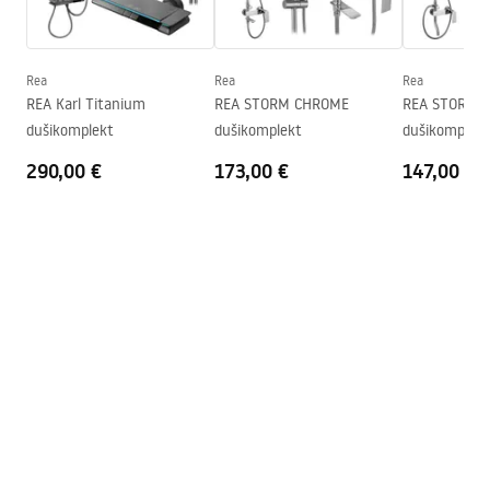
Seria
Bruno
Garantiitingimused
Paigaldamine
Dušialusel või põrandal
Warranty_Terms_and_Conditions_-
_Shower_Doors__Enclosures__Panels__Bath_Screens_-
Kõrgus (mm)
1950
mm
Rea
Rea
Rea
_24.pdf
REA Karl Titanium
REA STORM CHROME
REA STORM 
Dušikabiini suund
Vasakule või paremale
dušikomplekt
dušikomplekt
dušikomplekt
Garantii
24 kuud
290,00 €
173,00 €
147,00 €
Easy Clean kate
Ei