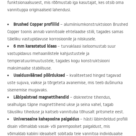
funktsionaalsusest, mis rõõmustab iga kasutajat, kes otsib oma
vannituppa originaalseid lahendusi.
Brushed Copper profiilid
– alumiiniumkonstruktsioon Brushed
Copper toonis annab vannitoale ehtelaadse stiili, tagades samas
täieliku vastupidavuse korrosioonile ja niiskusele.
6 mm karastatud klaas
– turvaklaasi iseloomustab suur
vastupidavus mehaanilistele kahjustustele ja
temperatuurimuutustele, tagades kogu konstruktsiooni
maksimaalse stabiilsuse.
Usaldusväärsed pöörduksed
– kvaliteetsed hinged tagavad
uste sujuva, vaikse ja tõrgeteta avanemise, mis teeb dušinurka
sisenemise mugavaks.
Läbipaistvad magnettihendid
– diskreetne tihendus,
sealhulgas täpne magnettihend ukse ja seina vahel, tagab
täiusliku tiheduse ja kaitseb vannituba tõhusalt pritsmete eest.
Universaalne kahepoolne paigaldus
– hästi läbimõeldud profiili
disain võimaldab vasak- või parempoolset paigaldust, mis
võimaldab kabiini ideaalselt sobitada teie vannitoa individuaalse