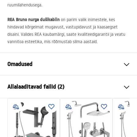
ruumilahendusega.
REA
Bruno nurga dušikabiin
on parim valik inimestele, kes
hindavad kõrgeimat mugavust, vastupidavust ja kaasaegset
disaini. Valides
REA
kaubamärgi, saate kvaliteedigarantii ja veatu
vannitoa esteetika, mis rõõmustab silma aastaid.
Omadused
Suurus (uks x sein)
120x90
Allalaaditavad failid (2)
Suurus (uks x uks)
90x100
Värv
Harjatud vask
Warunki bezpieczeństwa
Kabiini tüüp
Nurgas
WARUNKI BEZPIECZENSTWA KABINY DRZWI
Klaasi värvus
Transparent 6mm
PARAWANY.pdf
Avamismeetod
Kallutatav