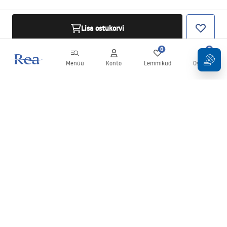
Lisa ostukorvi
0
0
Menüü
Konto
Lemmikud
Ostukorv
Uudiskiri
Olge kursis uudiste ja kampaaniatega!
Registreeru
Oma andmete sisestamise ja kinnitamisega nõustute uudiskirja
saamisega vastavalt
tingimustes
sätestatule.