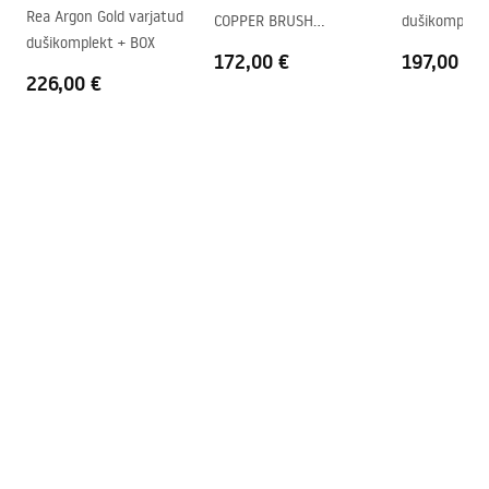
Easy Clean kate
Jah, klaasi ühel poolel
Rea Argon Gold varjatud
COPPER BRUSH
dušikomplekt
dušikomplekt + BOX
dušikomplekt
172,00 €
197,00 €
226,00 €