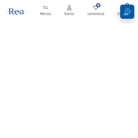
0
0
Menüü
Konto
Lemmikud
Ostukorv
Uudiskiri
Olge kursis uudiste ja kampaaniatega!
Registreeru
Oma andmete sisestamise ja kinnitamisega nõustute uudiskirja
saamisega vastavalt
tingimustes
sätestatule.