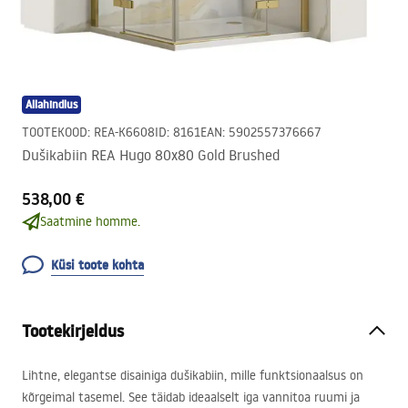
Allahindlus
TOOTEKOOD
:
REA-K6608
ID
:
8161
EAN
:
5902557376667
Dušikabiin REA Hugo 80x80 Gold Brushed
538,00 €
Saatmine homme.
Küsi toote kohta
Tootekirjeldus
Lihtne, elegantse disainiga dušikabiin, mille funktsionaalsus on
kõrgeimal tasemel. See täidab ideaalselt iga vannitoa ruumi ja