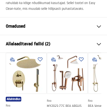
rahuldab ka kõige nõudlikumad kasutajad. Sellel tootel on Easy
Clean-kate, mis muudab selle hõlpsasti puhastatavaks.
Omadused
Suurus (uks x uks)
80x80
Allalaaditavad failid (2)
Värv
Kuld
Kabiini tüüp
Nurgas
shower manual
Klaasi värvus
Transparent 6mm
shower manual.pdf
Avamismeetod
Saab kallutada mõlemale poole
Paigaldamine
Dušialusel või põrandal
Instrukcja montażu
Kõrgus (mm)
2005
mm
Instrukcja_Hugo_double_PL.pdf
Dušikabiini suund
Universaalne
Allahindlus
Garantii
24 kuud
Rea
Rea
Rea
MY2021-77C REA ARGUS
REA Veneta B