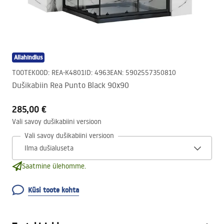
Allahindlus
TOOTEKOOD
:
REA-K4801
ID
:
4963
EAN
:
5902557350810
Dušikabiin Rea Punto Black 90x90
285,00 €
Vali savoy dušikabiini versioon
Vali savoy dušikabiini versioon
Saatmine ülehomme.
Küsi toote kohta