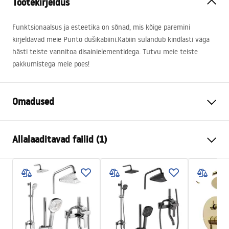
Tootekirjeldus
Funktsionaalsus ja esteetika on sõnad, mis kõige paremini
kirjeldavad meie Punto dušikabiini.Kabiin sulandub kindlasti väga
hästi teiste vannitoa disainielementidega. Tutvu meie teiste
pakkumistega meie poes!
Omadused
Suurus (uks x sein)
90x90
Allalaaditavad failid (1)
Värv
Must
Kabiini tüüp
Nurgas
shower manual
Klaasi värvus
Transparent 4mm
shower manual.pdf
Avamismeetod
Libistades
Paigaldamine
Dušialusel või põrandal
Kõrgus (mm)
1900
mm