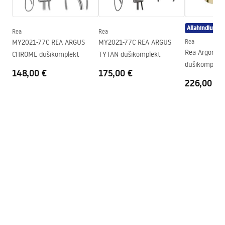
Dušikabiini suund
Universaalne
Allahindlus
Garantii
24 kuud
Rea
Rea
MY2021-77C REA ARGUS
MY2021-77C REA ARGUS
Rea
Easy Clean kate
Ei
Rea Argon Go
CHROME dušikomplekt
TYTAN dušikomplekt
dušikomplekt
148,00 €
175,00 €
226,00 €