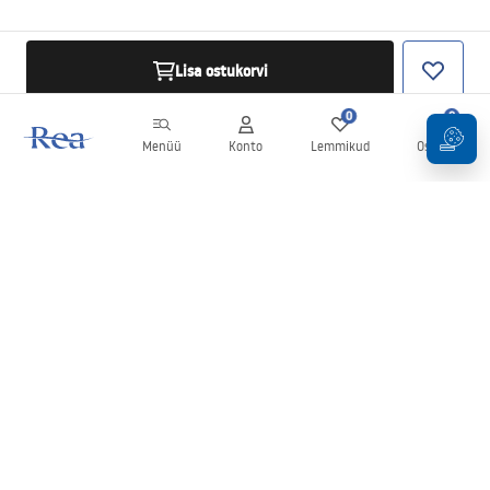
Lisa ostukorvi
0
0
Menüü
Konto
Lemmikud
Ostukorv
Uudiskiri
Olge kursis uudiste ja kampaaniatega!
Registreeru
Oma andmete sisestamise ja kinnitamisega nõustute uudiskirja