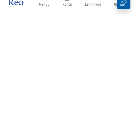
Menüü
Konto
Lemmikud
Ostukorv
Uudiskiri
Olge kursis uudiste ja kampaaniatega!
Registreeru
Oma andmete sisestamise ja kinnitamisega nõustute uudiskirja
saamisega vastavalt
tingimustes
sätestatule.