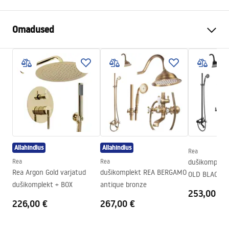
Omadused
Eesmärk
Uniwersalna - pasuje do
wszystkich drzwi i kabin
prysznicowych
Tihendi materjal
Sylikon
Pikkus (mm)
1000
mm
Allahindlus
Allahindlus
Rea
Rea
Rea
dušikomplek
Rea Argon Gold varjatud
dušikomplekt REA BERGAMO
OLD BLACK
dušikomplekt + BOX
antique bronze
253,00 €
226,00 €
267,00 €