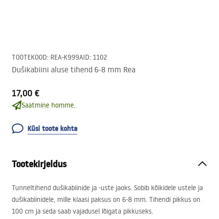
TOOTEKOOD
:
REA-K999A
ID
:
1102
Dušikabiini aluse tihend 6-8 mm Rea
17,00 €
Saatmine homme.
Küsi toote kohta
Tootekirjeldus
Tunneltihend dušikabiinide ja -uste jaoks. Sobib kõikidele ustele ja
dušikabiinidele, mille klaasi paksus on 6-8 mm. Tihendi pikkus on
100 cm ja seda saab vajadusel lõigata pikkuseks.