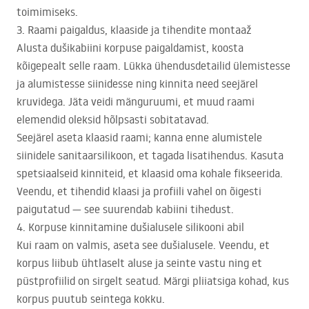
toimimiseks.
3. Raami paigaldus, klaaside ja tihendite montaaž
Alusta dušikabiini korpuse paigaldamist, koosta
kõigepealt selle raam. Lükka ühendusdetailid ülemistesse
ja alumistesse siinidesse ning kinnita need seejärel
kruvidega. Jäta veidi mänguruumi, et muud raami
elemendid oleksid hõlpsasti sobitatavad.
Seejärel aseta klaasid raami; kanna enne alumistele
siinidele sanitaarsilikoon, et tagada lisatihendus. Kasuta
spetsiaalseid kinniteid, et klaasid oma kohale fikseerida.
Veendu, et tihendid klaasi ja profiili vahel on õigesti
paigutatud — see suurendab kabiini tihedust.
4. Korpuse kinnitamine dušialusele silikooni abil
Kui raam on valmis, aseta see dušialusele. Veendu, et
korpus liibub ühtlaselt aluse ja seinte vastu ning et
püstprofiilid on sirgelt seatud. Märgi pliiatsiga kohad, kus
korpus puutub seintega kokku.