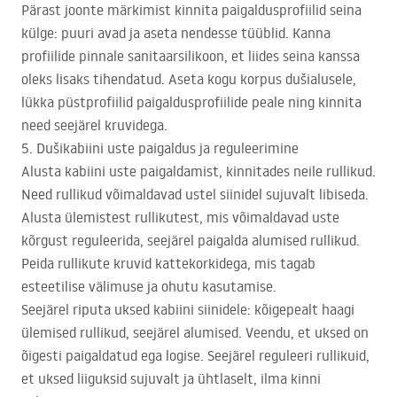
Pärast joonte märkimist kinnita paigaldusprofiilid seina
külge: puuri avad ja aseta nendesse tüüblid. Kanna
profiilide pinnale sanitaarsilikoon, et liides seina kanssa
oleks lisaks tihendatud. Aseta kogu korpus dušialusele,
lükka püstprofiilid paigaldusprofiilide peale ning kinnita
need seejärel kruvidega.
5. Dušikabiini uste paigaldus ja reguleerimine
Alusta kabiini uste paigaldamist, kinnitades neile rullikud.
Need rullikud võimaldavad ustel siinidel sujuvalt libiseda.
Alusta ülemistest rullikutest, mis võimaldavad uste
kõrgust reguleerida, seejärel paigalda alumised rullikud.
Peida rullikute kruvid kattekorkidega, mis tagab
esteetilise välimuse ja ohutu kasutamise.
Seejärel riputa uksed kabiini siinidele: kõigepealt haagi
ülemised rullikud, seejärel alumised. Veendu, et uksed on
õigesti paigaldatud ega logise. Seejärel reguleeri rullikuid,
et uksed liiguksid sujuvalt ja ühtlaselt, ilma kinni