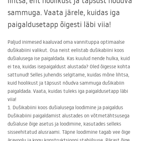
lihtsa, ent hoolikust ja täpsust nõudva
sammuga. Vaata järele, kuidas iga
paigaldusetapp õigesti läbi viia!
Paljud inimesed kaaluvad oma vannituppa optimaalse
dušikabiini valikut. Osa neist eelistab dušikabiini koos
dušialusega ise paigaldada. Kas kuulud nende hulka, kuid
ei tea, kuidas isepaigaldust alustada? Oled õigesse kohta
sattunud! Selles juhendis selgitame, kuidas mõne lihtsa,
kuid hoolikust ja täpsust nõudva sammuga dušikabiin
paigaldada. Vaata, kuidas tuleks iga paigaldusetapp läbi
viia!
1. Dušikabiini koos dušialusega loodimine ja paigaldus
Dušikabiini paigaldamist alustades on võtmetähtsusega
dušialuse õige asetus ja loodimine, kasutades selleks
sisseehitatud alusraami. Täpne loodimine tagab vee õige
äravoolu ja kogu konstruktsiooni stabiilsuse. Pärast õige