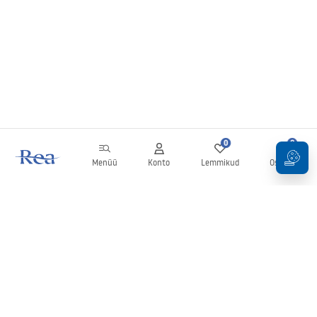
0
0
Menüü
Konto
Lemmikud
Ostukorv
Uudiskiri
Olge kursis uudiste ja kampaaniatega!