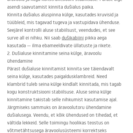
asendi saavutamist kinnita dušialus paika.
Kinnita dušialus aluspinna külge, kasutades kruvisid ja
tüübleid, mis tagavad tugeva ja vastupidava ühenduse.
Seejärel kontrolli aluse stabiilsust, veendudes, et see
surve all ei nihku. Nii saab
dušikabiini
pikka aega
kasutada — ilma ebameeldivate üllatuste ja rikete.
2. Dušialuse kinnitamine seina külge, äravoolu
ühendamine
Pärast dušialuse kinnitamist kinnita see täiendavalt
seina külge, kasutades paigaldusklambreid. Need
klambrid tuleb seina külge kindlalt kinnitada, mis tagab
kogu konstruktsiooni stabiilsuse. Aluse seina külge
kinnitamine takistab selle nihkumist kasutamise ajal.
Järgmiseks sammuks on äravoolutoru ühendamine
dušialusega. Veendu, et kõik ühendused on tihedad, et
vältida lekkeid. Selle toimingu hoolikas teostus on
võtmetähtsusega äravoolusüsteemi korrektseks