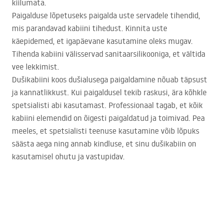
kiilumata.
Paigalduse lõpetuseks paigalda uste servadele tihendid,
mis parandavad kabiini tihedust. Kinnita uste
käepidemed, et igapäevane kasutamine oleks mugav.
Tihenda kabiini välisservad sanitaarsilikooniga, et vältida
vee lekkimist.
Dušikabiini koos dušialusega paigaldamine nõuab täpsust
ja kannatlikkust. Kui paigaldusel tekib raskusi, ära kõhkle
spetsialisti abi kasutamast. Professionaal tagab, et kõik
kabiini elemendid on õigesti paigaldatud ja toimivad. Pea
meeles, et spetsialisti teenuse kasutamine võib lõpuks
säästa aega ning annab kindluse, et sinu dušikabiin on
kasutamisel ohutu ja vastupidav.