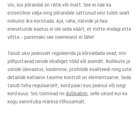
siis, kui põrandal on rätik või matt. See ei näe ka
esteetiline välja ning põrandale sattunud vesi tuleb sealt
niikuinii ära koristada. Aja, raha, närvide ja hea
enesetunde kaotus ei ole seda väärt, et mitte midagi ette
võtta – paremaks see iseenesest ei lähe!
Tasub uksi jooksvalt reguleerida ja kõrvaldada vead, mis
põhjustavad nende ebaõiget tööd või asendit. Rullikute ja
siinide ülevaatus, loodimine, profiilide kvaliteedi ning uste
detailide katlakivi taseme kontroll on elementaarne. Seda
tasub teha regulaarselt, kord paari kuu jooksul või isegi
kord kuus. Siis toimivad nii
dušikabiin
, selle uksed kui ka
kogu vannituba märksa tõhusamalt.