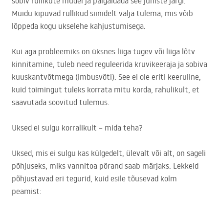
sobiv rullikute mudel ja paigaldada see juhiste järgi.
Muidu kipuvad rullikud siinidelt välja tulema, mis võib
lõppeda kogu ukselehe kahjustumisega.
Kui aga probleemiks on üksnes liiga tugev või liiga lõtv
kinnitamine, tuleb need reguleerida kruvikeeraja ja sobiva
kuuskantvõtmega (imbusvõti). See ei ole eriti keeruline,
kuid toimingut tuleks korrata mitu korda, rahulikult, et
saavutada soovitud tulemus.
Uksed ei sulgu korralikult – mida teha?
Uksed, mis ei sulgu kas külgedelt, ülevalt või alt, on sageli
põhjuseks, miks vannitoa põrand saab märjaks. Lekkeid
põhjustavad eri tegurid, kuid esile tõusevad kolm
peamist: