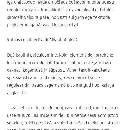
Iga ülaltoodud näide on põhjus dušikabiini uste uuesti
reguleerimiseks. Korralikult töötavad uksed ei tohiks
siinidelt välja hüpata, halvasti sulguda ega tekitada
probleeme igapäevasel kasutamisel.
Kuidas reguleerida dušikabiini uksi?
Dušikabiini paigaldamine, kõigi elementide korrektne
loodimine ja nende sobitamine kabiini ustega nõuab
oskust, kogemust ja täpsust. Vahel tasub kasutada
spetsialisti abi, kuid igaüks, kes soovib uksi ise
reguleerida, peaks tegema kõik toimingud hoolikalt ja
aeglaselt.
Tavaliselt on ebakõlade põhjuseks rullikud, mis tagavad
uste sujuva liikumise siinidel. Kui nende seisukord jätab
soovida, tuleb need välja vahetada. Siis tuleks poest osta