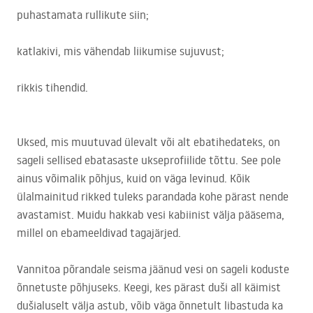
puhastamata rullikute siin;
katlakivi, mis vähendab liikumise sujuvust;
rikkis tihendid.
Uksed, mis muutuvad ülevalt või alt ebatihedateks, on
sageli sellised ebatasaste ukseprofiilide tõttu. See pole
ainus võimalik põhjus, kuid on väga levinud. Kõik
ülalmainitud rikked tuleks parandada kohe pärast nende
avastamist. Muidu hakkab vesi kabiinist välja pääsema,
millel on ebameeldivad tagajärjed.
Vannitoa põrandale seisma jäänud vesi on sageli koduste
õnnetuste põhjuseks. Keegi, kes pärast duši all käimist
dušialuselt välja astub, võib väga õnnetult libastuda ka