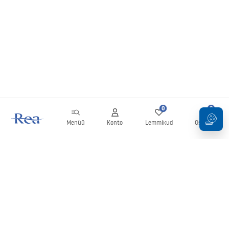
0
0
Menüü
Konto
Lemmikud
Ostukorv
Uudiskiri
Olge kursis uudiste ja kampaaniatega!