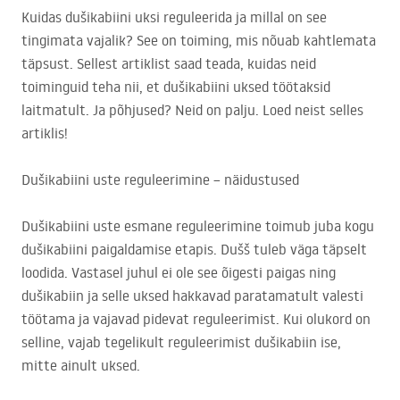
Kuidas dušikabiini uksi reguleerida ja millal on see
tingimata vajalik? See on toiming, mis nõuab kahtlemata
täpsust. Sellest artiklist saad teada, kuidas neid
toiminguid teha nii, et dušikabiini uksed töötaksid
laitmatult. Ja põhjused? Neid on palju. Loed neist selles
artiklis!
Dušikabiini uste reguleerimine – näidustused
Dušikabiini uste esmane reguleerimine toimub juba kogu
dušikabiini paigaldamise etapis. Dušš tuleb väga täpselt
loodida. Vastasel juhul ei ole see õigesti paigas ning
dušikabiin ja selle uksed hakkavad paratamatult valesti
töötama ja vajavad pidevat reguleerimist. Kui olukord on
selline, vajab tegelikult reguleerimist dušikabiin ise,
mitte ainult uksed.