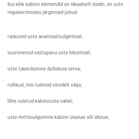
Kui kõik kabiini elemendid on ideaalselt loodis, on uste
reguleerimiseks järgmised juhud:
raskused uste avamisel/sulgemisel;
suurenenud vastupanu uste liikumisel;
uste takerdumine dušialuse serva;
rullikud, mis tulevad siinidelt välja;
lõhe suletud kabiiniuste vahel;
uste mittesulgumine kabiini ülaosas või allosas.