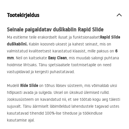
Tootekirjeldus
Seinale paigaldatav dušikabiin
Rapid Slide
Rapid Slide
Ma esitleme teile erakordselt ilusat ja funktsionaalset
dušikabiini.
Kabiin koosneb uksest ja kahest seinast, mis on
6
valmistatud kvaliteetsest karastatud klaasist, mille paksus on
mm
Easy Clean
. Neil on kaitsekate
, mis muudab salongi puhtana
hoidmise lihtsaks. Tänu spetsiaalsele tootmisetapile on need
vastupidavad ja kergesti puhastatavad.
Ride Slide
Mudelil
on tõhus libisev süsteem, mis võimaldab uksi
hõlpsasti avada ja sulgeda. Uksel on üksikud ülemised rullid.
Jooksusüsteem on kavandatud nii, et see töötab kogu aeg täiesti
sujuvalt. Tänu äärmiselt läbimõeldud lahendustele tagavad ustes
kasutatavad tihendid 100%-lise tiheduse ja töökindluse
kasutamise ajal.