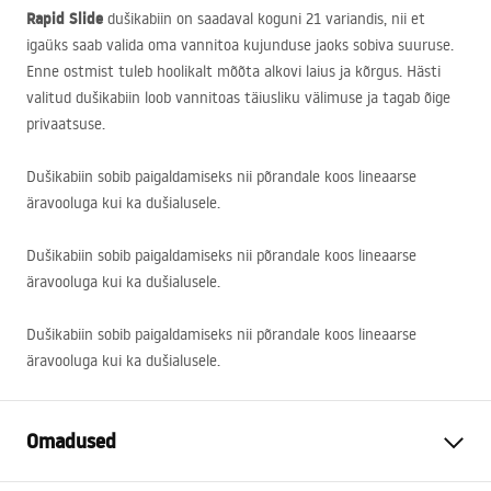
Rapid Slide
dušikabiin on saadaval koguni 21 variandis, nii et
igaüks saab valida oma vannitoa kujunduse jaoks sobiva suuruse.
Enne ostmist tuleb hoolikalt mõõta alkovi laius ja kõrgus. Hästi
valitud dušikabiin loob vannitoas täiusliku välimuse ja tagab õige
privaatsuse.
Dušikabiin sobib paigaldamiseks nii põrandale koos lineaarse
äravooluga kui ka dušialusele.
Dušikabiin sobib paigaldamiseks nii põrandale koos lineaarse
äravooluga kui ka dušialusele.
Dušikabiin sobib paigaldamiseks nii põrandale koos lineaarse
äravooluga kui ka dušialusele.
Omadused