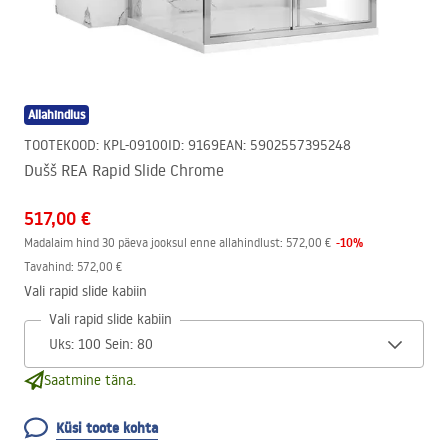
Allahindlus
TOOTEKOOD
:
KPL-09100
ID
:
9169
EAN
:
5902557395248
Dušš REA Rapid Slide Chrome
517,00 €
-
10
%
Madalaim hind 30 päeva jooksul enne allahindlust:
572,00 €
Tavahind
:
572,00 €
Vali rapid slide kabiin
Vali rapid slide kabiin
Saatmine täna.
Küsi toote kohta