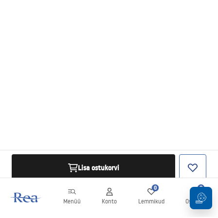
Lisa ostukorvi
0
0
Menüü
Konto
Lemmikud
Ostukorv