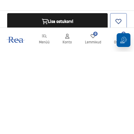
Lisa ostukorvi
0
0
Menüü
Konto
Lemmikud
Ostukorv
Uudiskiri
Olge kursis uudiste ja kampaaniatega!
Registreeru
Oma andmete sisestamise ja kinnitamisega nõustute uudiskirja