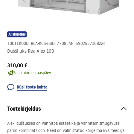
Allahindlus
TOOTEKOOD
:
REA-K0546
ID
:
7708
EAN
:
5902557308224
Dušši uks Rea Alex 100
310,00 €
Saatmine esmaspäev.
Küsi toote kohta
Tootekirjeldus
Alexi duššuksed on vannitoa esteetika ja vannitamismugavuse
parim kombinatsioon. Need on valmistatud kõrgeima kvaliteediga