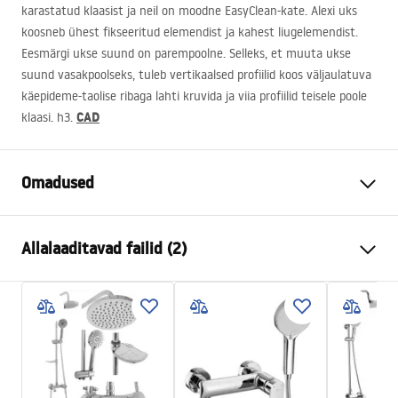
karastatud klaasist ja neil on moodne EasyClean-kate. Alexi uks
koosneb ühest fikseeritud elemendist ja kahest liugelemendist.
Eesmärgi ukse suund on parempoolne. Selleks, et muuta ukse
suund vasakpoolseks, tuleb vertikaalsed profiilid koos väljaulatuva
käepideme-taolise ribaga lahti kruvida ja viia profiilid teisele poole
CAD
klaasi. h3.
Omadused
Ukse avamise meetod
Libistades
Allalaaditavad failid (2)
Ukse suurus
100
Klaasi paksus
4 mm
Instrukcja montażu
Duši ukse kõrgus
190
cm
NOWA_Instrukcja_monta__u_Drzwi_ALEX.pdf
Profiili materjal
Alumiinium
Käepideme materjal
Messingist
instrukcja