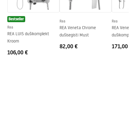
Profiili viimistlus
Chrome
Instrukcja_zmiany_kierunku_drzwi_ALEX.pdf
Profiilide kohandamine
100 mm
Bestseller
Komplektis on
Jah
Rea
Rea
tihendikomplekt
Rea
REA Veneta Chrome
REA Veneta C
REA LUIS dušikomplekt
dušisegisti Must
dušikomplekt
Saab paigaldada ilma
Jah
Kroom
dušialuseta
82,00 €
171,00 €
106,00 €
Garantii
24 kuud