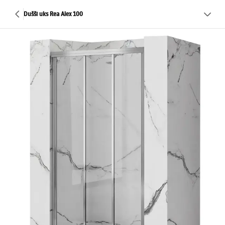
Dušši uks Rea Alex 100