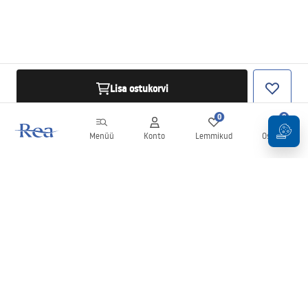
Lisa ostukorvi
0
0
Menüü
Konto
Lemmikud
Ostukorv
Uudiskiri
Olge kursis uudiste ja kampaaniatega!
Registreeru