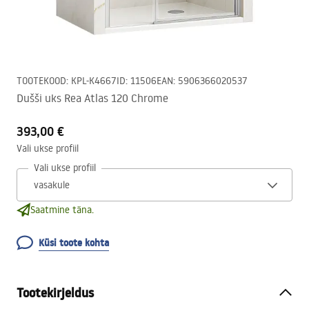
TOOTEKOOD
:
KPL-K4667
ID
:
11506
EAN
:
5906366020537
Dušši uks Rea Atlas 120 Chrome
393,00 €
Vali ukse profiil
Vali ukse profiil
Saatmine täna.
Küsi toote kohta
Tootekirjeldus