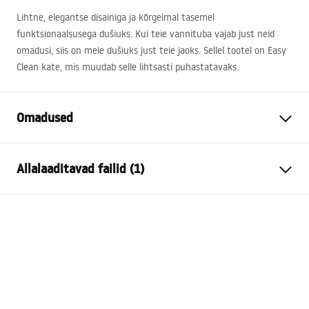
Lihtne, elegantse disainiga ja kõrgeimal tasemel
funktsionaalsusega dušiuks. Kui teie vannituba vajab just neid
omadusi, siis on meie dušiuks just teie jaoks. Sellel tootel on Easy
Clean kate, mis muudab selle lihtsasti puhastatavaks.
Omadused
Ukse avamise meetod
Kalda
Allalaaditavad failid (1)
Ukse suurus
120
Klaasi paksus
6 mm
Instrukcja montażu
Duši ukse kõrgus
200
cm
Instrukcja montażu drzwi Atlas.pdf
Profiili materjal
Alumiinium
Käepideme materjal
Messingist
Avamise suund
väljaspool
Easy Clean kate
Jah, klaasi ühel poolel