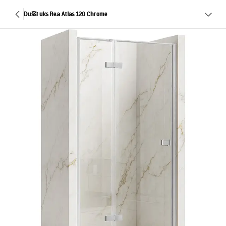
Dušši uks Rea Atlas 120 Chrome