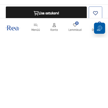
Lisa ostukorvi
0
0
Menüü
Konto
Lemmikud
Ostukorv
Uudiskiri
Olge kursis uudiste ja kampaaniatega!
Registreeru
Oma andmete sisestamise ja kinnitamisega nõustute uudiskirja
saamisega vastavalt
tingimustes
sätestatule.