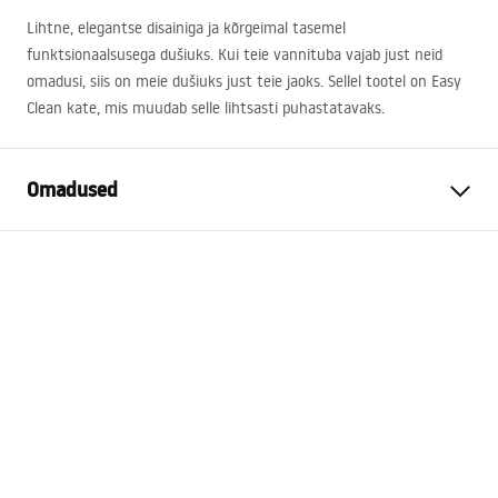
Lihtne, elegantse disainiga ja kõrgeimal tasemel
funktsionaalsusega dušiuks. Kui teie vannituba vajab just neid
omadusi, siis on meie dušiuks just teie jaoks. Sellel tootel on Easy
Clean kate, mis muudab selle lihtsasti puhastatavaks.
Omadused
Ukse avamise meetod
Kalda
Ukse suurus
80
Klaasi paksus
6 mm
Duši ukse kõrgus
200
cm
Profiili materjal
Alumiinium
Käepideme materjal
Messingist
Avamise suund
väljaspool
Easy Clean kate
Jah, klaasi ühel poolel