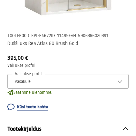
TOOTEKOOD
:
KPL-K4672
ID
:
11499
EAN
:
5906366020391
Dušši uks Rea Atlas 80 Brush Gold
395,00 €
Vali ukse profiil
Vali ukse profiil
Saatmine ülehomme.
Küsi toote kohta
Tootekirjeldus