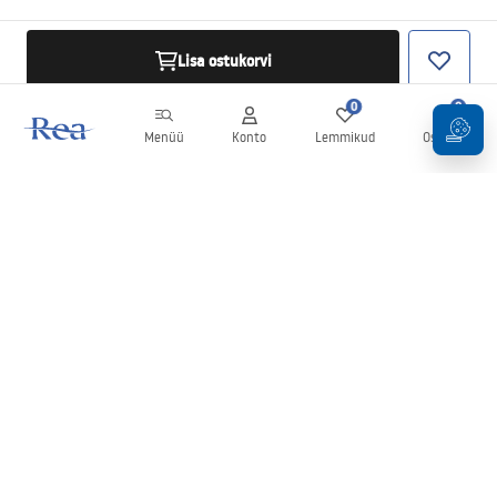
Lisa ostukorvi
0
0
Menüü
Konto
Lemmikud
Ostukorv
Uudiskiri
Olge kursis uudiste ja kampaaniatega!
Registreeru
Oma andmete sisestamise ja kinnitamisega nõustute uudiskirja
saamisega vastavalt
tingimustes
sätestatule.