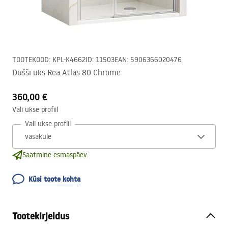
TOOTEKOOD
:
KPL-K4662
ID
:
11503
EAN
:
5906366020476
Dušši uks Rea Atlas 80 Chrome
360,00 €
Vali ukse profiil
Vali ukse profiil
Saatmine esmaspäev.
Küsi toote kohta
Tootekirjeldus