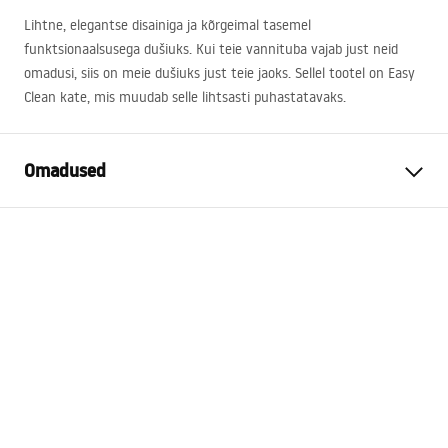
Lihtne, elegantse disainiga ja kõrgeimal tasemel
funktsionaalsusega dušiuks. Kui teie vannituba vajab just neid
omadusi, siis on meie dušiuks just teie jaoks. Sellel tootel on Easy
Clean kate, mis muudab selle lihtsasti puhastatavaks.
Omadused
Ukse avamise meetod
Kalda
Ukse suurus
80
Klaasi paksus
6 mm
Duši ukse kõrgus
200
cm
Profiili materjal
Alumiinium
Käepideme materjal
Messingist
Avamise suund
väljaspool
Easy Clean kate
Jah, klaasi ühel poolel