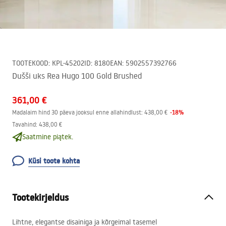
TOOTEKOOD
:
KPL-45202
ID
:
8180
EAN
:
5902557392766
Dušši uks Rea Hugo 100 Gold Brushed
361,00 €
-
18
%
Madalaim hind 30 päeva jooksul enne allahindlust:
438,00 €
Tavahind
:
438,00 €
Saatmine piątek.
Küsi toote kohta
Tootekirjeldus
Lihtne, elegantse disainiga ja kõrgeimal tasemel