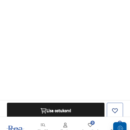
Lisa ostukorvi
0
0