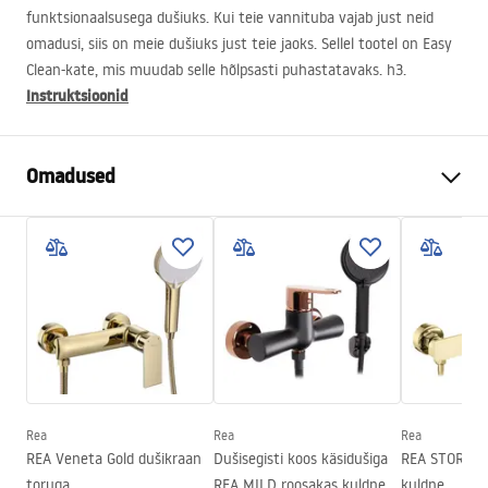
funktsionaalsusega dušiuks. Kui teie vannituba vajab just neid
omadusi, siis on meie dušiuks just teie jaoks. Sellel tootel on Easy
Clean-kate, mis muudab selle hõlpsasti puhastatavaks. h3.
Instruktsioonid
Omadused
Ukse avamise meetod
Kalda
Ukse suurus
100
Ukse suund
Universaalne
Klaasi paksus
6 mm
Duši ukse kõrgus
200
cm
Sissepääsu laius
60 cm
Rea
Rea
Rea
Profiili materjal
Alumiinium
REA Veneta Gold dušikraan
Dušisegisti koos käsidušiga
REA STORM du
Käepideme materjal
Alumiinium
toruga
REA MILD roosakas kuldne
kuldne