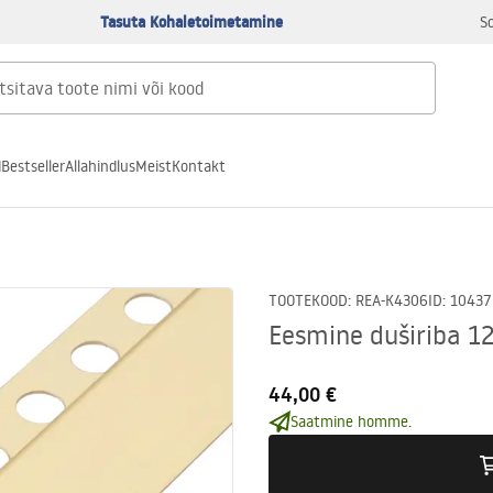
Tasuta Kohaletoimetamine
S
d
Bestseller
Allahindlus
Meist
Kontakt
TOOTEKOOD
:
REA-K4306
ID
:
10437
Eesmine duširiba 1
44,00 €
Saatmine homme.