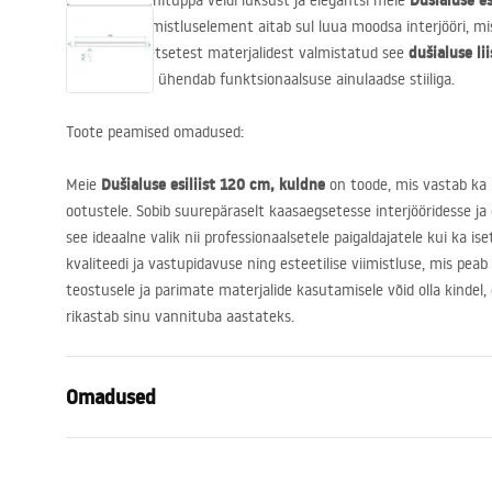
Dušialuse es
Lisa oma vannituppa veidi luksust ja elegantsi meie
elegantne viimistluselement aitab sul luua moodsa interjööri, mis
dušialuse lii
Kõrgekvaliteetsetest materjalidest valmistatud see
täiendus, mis ühendab funktsionaalsuse ainulaadse stiiliga.
Toote peamised omadused:
Dušialuse esiliist 120 cm, kuldne
Meie
on toode, mis vastab ka 
ootustele. Sobib suurepäraselt kaasaegsetesse interjööridesse ja
see ideaalne valik nii professionaalsetele paigaldajatele kui ka i
kvaliteedi ja vastupidavuse ning esteetilise viimistluse, mis peab
teostusele ja parimate materjalide kasutamisele võid olla kindel,
rikastab sinu vannituba aastateks.
Omadused
Toote tüüp
Esipaneeli li
Värv
Kuld