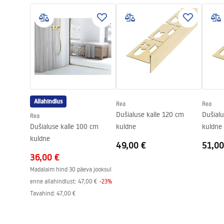
Materjal
Roostevaba 
Pikkus
1200
mm
Kõrgus
52
mm
Laius
12
mm
Terase paksus
1
mm
Lõigatav
Jah
Allahindlus
Rea
Rea
Garantii
24 kuud
Dušialuse kalle 120 cm
Dušialu
Rea
Dušialuse kalle 100 cm
kuldne
kuldne
kuldne
49,00 €
51,00
36,00 €
Madalaim hind 30 päeva jooksul
enne allahindlust:
47,00 €
-
23
%
Tavahind
:
47,00 €