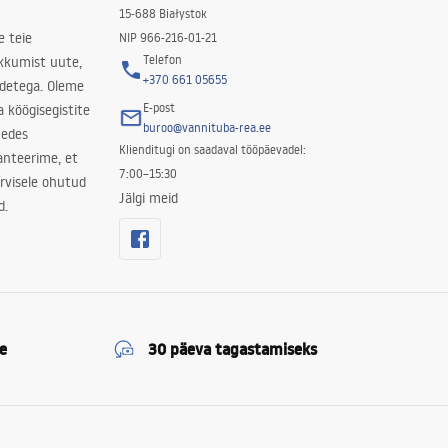
15-688 Białystok
e teie
NIP 966-216-01-21
Telefon
kkumist uute,
+370 661 05655
odetega. Oleme
E-post
a köögisegistite
buroo@vannituba-rea.ee
nedes
Klienditugi on saadaval tööpäevadel:
ranteerime, et
7:00–15:30
rvisele ohutud
Jälgi meid
d.
e
30 päeva tagastamiseks