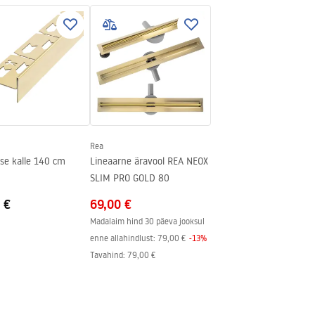
teras
Rea
se kalle 140 cm
Lineaarne äravool REA NEOX
SLIM PRO GOLD 80
 €
69,00 €
Madalaim hind 30 päeva jooksul
enne allahindlust:
79,00 €
-
13
%
Tavahind
:
79,00 €