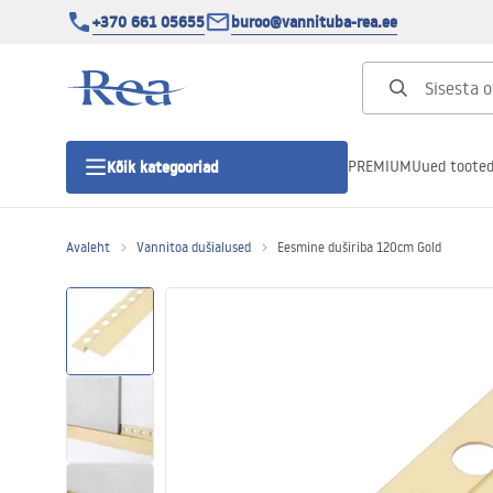
+370 661 05655
buroo@vannituba-rea.ee
PREMIUM
Uued toote
Kõik kategooriad
Avaleht
Vannitoa dušialused
Eesmine duširiba 120cm Gold
Dušikabiinid
Duši uks
Vannitoa dušialused
Lineaarne duši äravool