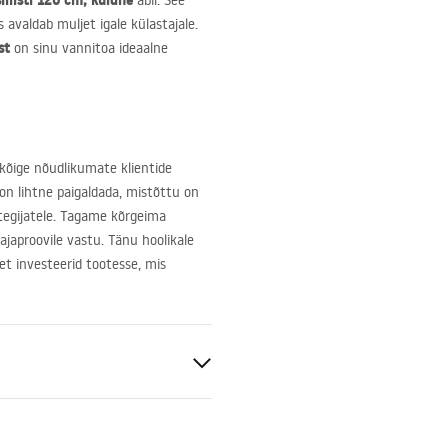
iliisti 120 cm, kuldne
abil. See
 avaldab muljet igale külastajale.
st
on sinu vannitoa ideaalne
kõige nõudlikumate klientide
 on lihtne paigaldada, mistõttu on
setegijatele. Tagame kõrgeima
 ajaproovile vastu. Tänu hoolikale
 et investeerid tootesse, mis
ist