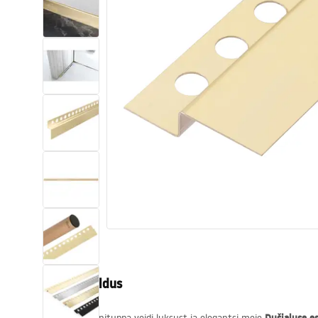
Tualettruumid
Vajub ära
Vannid ja ekraanid
Vannitoa segistid
Vannitoas dušid
Köök
Vannitoa tarvikud
Tootekirjeldus