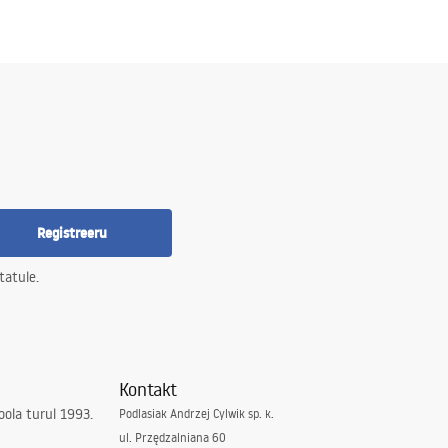
Registreeru
tatule.
Kontakt
ola turul 1993.
Podlasiak Andrzej Cylwik sp. k.
ul. Przędzalniana 60