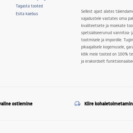
Tagasta tooted
Sellest ajast alates täiendam
Esita kaebus
vajadustele vastates oma pa
kvaliteetsete ja moekate to
spetsialiseerunud vannitoa- j
tootmisele ja impordile. Tugi
pikaajalisele kogemusele, ga
kõik meie tooted on 100% te
ja erakordselt funktsionaalse
valine ostlemine
Kiire kohaletoimetamin