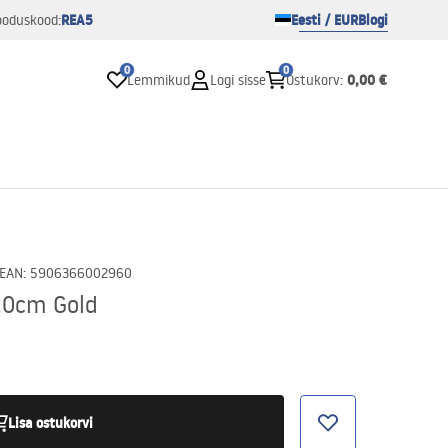
REA5
Eesti / EUR
Blogi
ooduskood:
0
0
0,00 €
Lemmikud
Logi sisse
Ostukorv
:
EAN
:
5906366002960
20cm Gold
Lisa ostukorvi