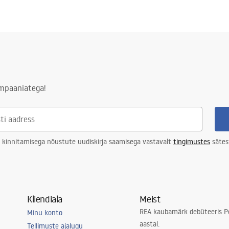
ampaaniatega!
 kinnitamisega nõustute uudiskirja saamisega vastavalt
tingimustes
sätes
Kliendiala
Meist
REA kaubamärk debüteeris Po
Minu konto
aastal.
Tellimuste ajalugu