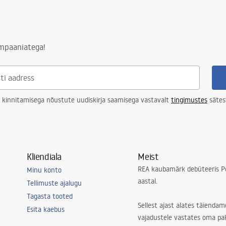
ampaaniatega!
 kinnitamisega nõustute uudiskirja saamisega vastavalt
tingimustes
sätes
Kliendiala
Meist
REA kaubamärk debüteeris Po
Minu konto
aastal.
Tellimuste ajalugu
Tagasta tooted
Sellest ajast alates täiendam
Esita kaebus
vajadustele vastates oma pa