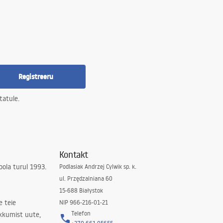
Registreeru
tatule.
Kontakt
ola turul 1993.
Podlasiak Andrzej Cylwik sp. k.
ul. Przędzalniana 60
15-688 Białystok
e teie
NIP 966-216-01-21
Telefon
kkumist uute,