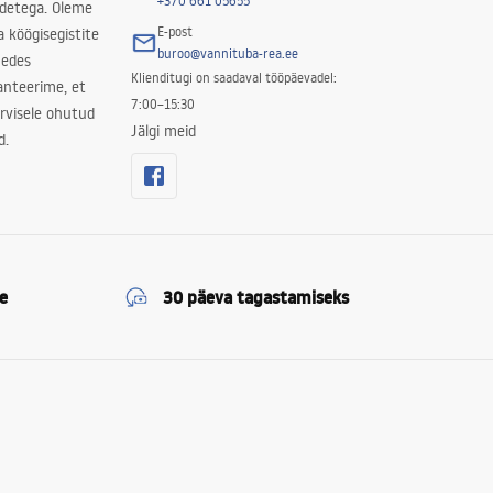
+370 661 05655
odetega. Oleme
E-post
a köögisegistite
buroo@vannituba-rea.ee
nedes
Klienditugi on saadaval tööpäevadel:
ranteerime, et
7:00–15:30
rvisele ohutud
Jälgi meid
d.
e
30 päeva tagastamiseks