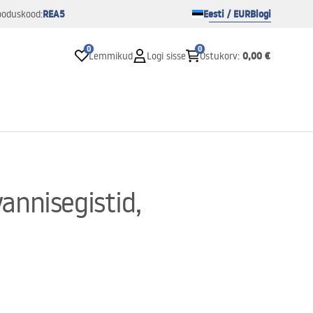
REA5
Eesti / EUR
Blogi
ooduskood:
0
0
0,00 €
Lemmikud
Logi sisse
Ostukorv
:
annisegistid,