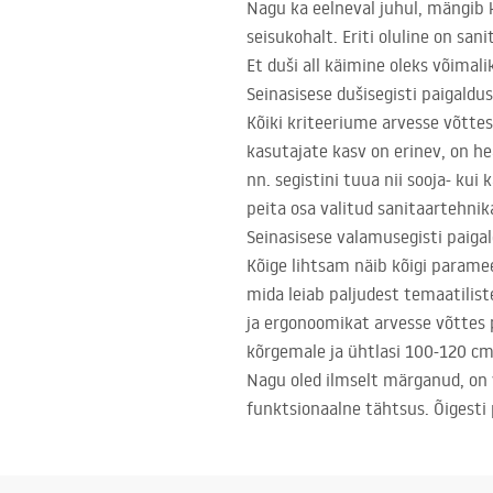
Nagu ka eelneval juhul, mängib 
seisukohalt. Eriti oluline on sa
Et duši all käimine oleks võimali
Seinasisese dušisegisti paigaldus
Kõiki kriteeriume arvesse võttes
kasutajate kasv on erinev, on h
nn. segistini tuua nii sooja- ku
peita osa valitud sanitaartehnik
Seinasisese valamusegisti paiga
Kõige lihtsam näib kõigi paramee
mida leiab paljudest temaatilist
ja ergonoomikat arvesse võttes
kõrgemale ja ühtlasi 100-120 c
Nagu oled ilmselt märganud, on va
funktsionaalne tähtsus. Õigesti