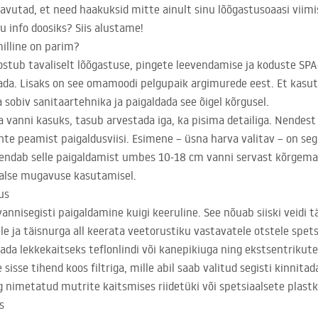
avutad, et need haakuksid mitte ainult sinu lõõgastusoaasi viimist
u info doosiks? Siis alustame!
illine on parim?
eostub tavaliselt lõõgastuse, pingete leevendamise ja koduste
SPA
ada. Lisaks on see omamoodi pelgupaik argimurede eest. Et kasu
 sobiv sanitaartehnika ja paigaldada see õigel kõrgusel.
na vanni kasuks, tasub arvestada iga, ka pisima detailiga. Nendes
ahte peamist paigaldusviisi. Esimene – üsna harva valitav – on seg
hendab selle paigaldamist umbes 10-18 cm vanni servast kõrgema
alse mugavuse kasutamisel.
us
annisegisti paigaldamine kuigi keeruline. See nõuab siiski veidi t
e ja täisnurga all keerata veetorustiku vastavatele otstele spets
a lekkekaitseks teflonlindi või kanepikiuga ning ekstsentrikute 
sse tihend koos filtriga, mille abil saab valitud segisti kinnitad
 nimetatud mutrite kaitsmises riidetüki või spetsiaalsete plastk
s