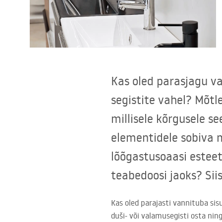
Tualettruumid
Vajub ära
Vannid ja ekraanid
Kas oled parasjagu va
segistite vahel? Mõtle
Vannitoa segistid
millisele kõrgusele se
Vannitoas dušid
elementidele sobiva m
lõõgastusoaasi esteeti
Köök
teabedoosi jaoks? Sii
Vannitoa tarvikud
Kas oled parajasti vannituba sis
duši- või valamusegisti osta ning