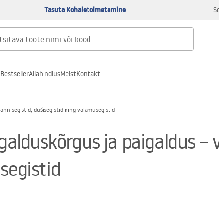
Tasuta Kohaletoimetamine
S
d
Bestseller
Allahindlus
Meist
Kontakt
vannisegistid, dušisegistid ning valamusegistid
galduskõrgus ja paigaldus – v
segistid