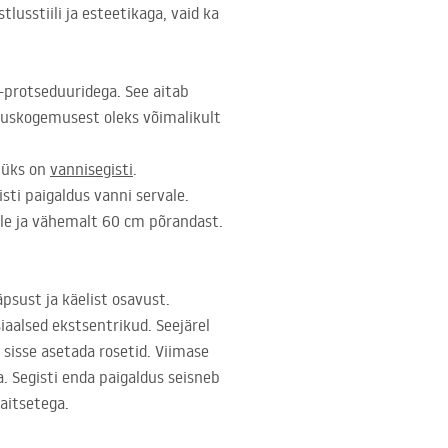
lusstiili ja esteetikaga, vaid ka
-protseduuridega. See aitab
tuskogemusest oleks võimalikult
t üks on
vannisegisti
.
isti paigaldus vanni servale.
le ja vähemalt 60 cm põrandast.
äpsust ja käelist osavust.
iaalsed ekstsentrikud. Seejärel
sisse asetada rosetid. Viimase
a. Segisti enda paigaldus seisneb
aitsetega.