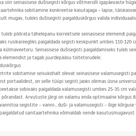
ka siin seinasisese dušisegisti kõrgus võtmerolli igapäevaste h
nitaartehnika sobitamine konkreetse kasutajaga – lapse, täiskasva
kult mugav, tuleks dušisegisti paigalduskõrgus valida individuaals
 tuleb pöörata tähelepanu korrektsele seinasisese elemendi paiga
eaks rusikareegliks paigaldada segisti keskpunkt umbes 110-120 
i ka külmaveetoru. Seinasisese dušisegisti paigaldamiseks tuleb se
a elemendist ja tagab juurdepääsu toitetorudele.
lduskõrgus
trite sobitamise seisukohalt olevat seinasisese valamusegisti pa
est portaalidest, on selle tüüpi segisti jaoks olemas üsna unive
 peetakse sobivaks paigaldada valamusegisti umbes 25-35 cm val
m põrandast. Arvutuste järgi on valamu enda optimaalne kõrgus 
nnitoa segistite – vanni-, duši- ja valamusegisti – õige kõrguse v
 paigaldatud sanitaartehnika võimaldab nende kasutusmugavust n