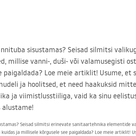
nnituba sisustamas? Seisad silmitsi valiku
d, millise vanni-, duši- või valamusegisti os
e paigaldada? Loe meie artiklit! Usume, et s
udeli ja hoolitsed, et need haakuksid mitte
ka ja viimistlusstiiliga, vaid ka sinu eelist
s alustame!
ustamas? Seisad silmitsi erinevate sanitaartehnika elementide val
 kuidas ja millisele kõrgusele see paigaldada? Loe meie artiklit! U