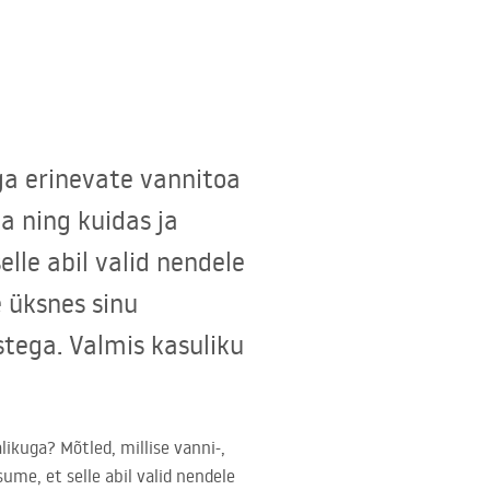
ga erinevate vannitoa
ta ning kuidas ja
elle abil valid nendele
 üksnes sinu
ustega. Valmis kasuliku
ikuga? Mõtled, millise vanni-,
sume, et selle abil valid nendele