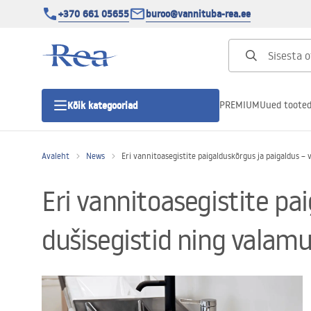
+370 661 05655
buroo@vannituba-rea.ee
PREMIUM
Uued toote
Kõik kategooriad
Avaleht
News
Eri vannitoasegistite paigalduskõrgus ja paigaldus – 
Dušikabiinid
Eri vannitoasegistite pai
Duši uks
dušisegistid ning valamu
Vannitoa dušialused
Lineaarne duši äravool