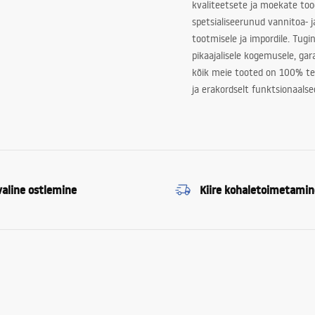
kvaliteetsete ja moekate to
spetsialiseerunud vannitoa- j
tootmisele ja impordile. Tugi
pikaajalisele kogemusele, ga
kõik meie tooted on 100% te
ja erakordselt funktsionaalse
valine ostlemine
Kiire kohaletoimetamin