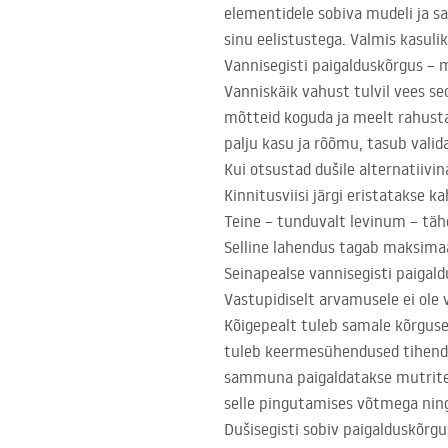
elementidele sobiva mudeli ja sa
sinu eelistustega. Valmis kasulik
Vannisegisti paigalduskõrgus – m
Vanniskäik vahust tulvil vees s
mõtteid koguda ja meelt rahust
palju kasu ja rõõmu, tasub valida
Kui otsustad dušile alternatiivi
Kinnitusviisi järgi eristatakse k
Teine – tunduvalt levinum – tä
Selline lahendus tagab maksima
Seinapealse vannisegisti paigald
Vastupidiselt arvamusele ei ole v
Kõigepealt tuleb samale kõrgusel
tuleb keermesühendused tihendad
sammuna paigaldatakse mutrite si
selle pingutamises võtmega ning
Dušisegisti sobiv paigalduskõrgu