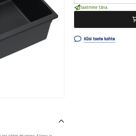
Saatmine täna.
Küsi toote kohta