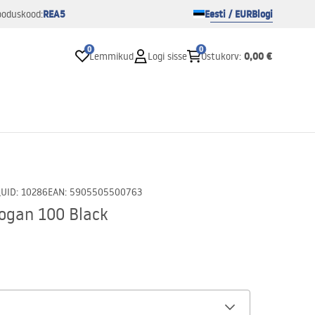
REA5
Eesti / EUR
Blogi
ooduskood:
0
0
0,00 €
Lemmikud
Logi sisse
Ostukorv
:
_U
ID
:
10286
EAN
:
5905505500763
Logan 100 Black