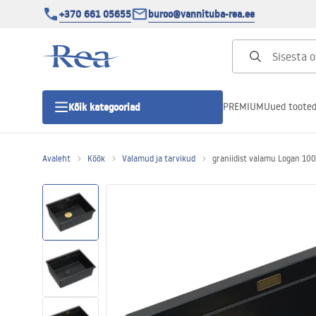
+370 661 05655
buroo@vannituba-rea.ee
PREMIUM
Uued toote
Kõik kategooriad
Avaleht
Köök
Valamud ja tarvikud
graniidist valamu Logan 100
Dušikabiinid
Duši uks
Vannitoa dušialused
Lineaarne duši äravool