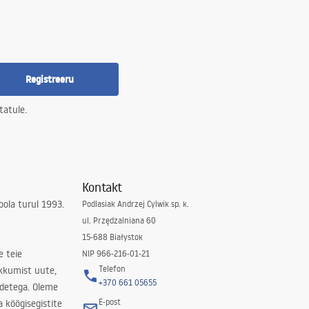
Registreeru
tatule.
Kontakt
ola turul 1993.
Podlasiak Andrzej Cylwik sp. k.
ul. Przędzalniana 60
15-688 Białystok
e teie
NIP 966-216-01-21
Telefon
kkumist uute,
+370 661 05655
odetega. Oleme
E-post
a köögisegistite