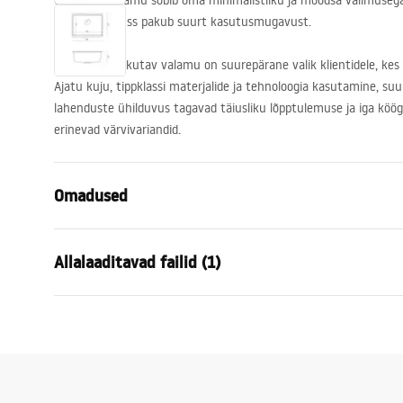
Graniidist valamu sobib oma minimalistliku ja moodsa välimusega 
mahukas kauss pakub suurt kasutusmugavust.
Meie poolt pakutav valamu on suurepärane valik klientidele, kes 
Ajatu kuju, tippklassi materjalide ja tehnoloogia kasutamine, su
lahenduste ühilduvus tagavad täiusliku lõpptulemuse ja iga köö
erinevad värvivariandid.
Omadused
Valamu pikkus (mm)
450
mm
Allalaaditavad failid (1)
Valamu laius (mm)
560
mm
Valamu kausi sügavus (mm)
215
mm
Installation
Kraani auk
Mitte
Logan-undermount.pdf
Materjal
Graniit
Värv
Must