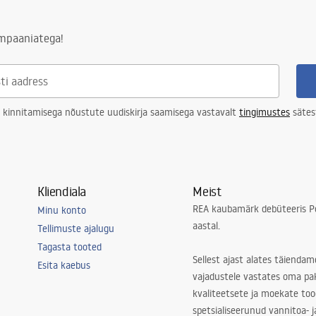
on koos sõelaga, Kinnitusklambrid
ampaaniatega!
a
epesumasinas pestav
 kinnitamisega nõustute uudiskirja saamisega vastavalt
tingimustes
sätes
Kliendiala
Meist
REA kaubamärk debüteeris Po
Minu konto
aastal.
Tellimuste ajalugu
Tagasta tooted
Sellest ajast alates täiendam
Esita kaebus
vajadustele vastates oma pa
kvaliteetsete ja moekate to
spetsialiseerunud vannitoa- j