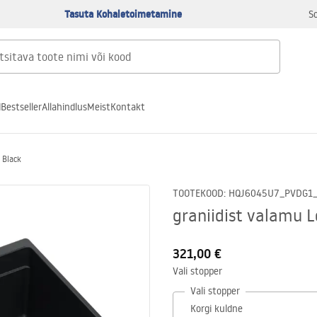
Tasuta Kohaletoimetamine
S
d
Bestseller
Allahindlus
Meist
Kontakt
 Black
TOOTEKOOD
:
HQJ6045U7_PVDG1
graniidist valamu 
321,00 €
Vali stopper
Vali stopper