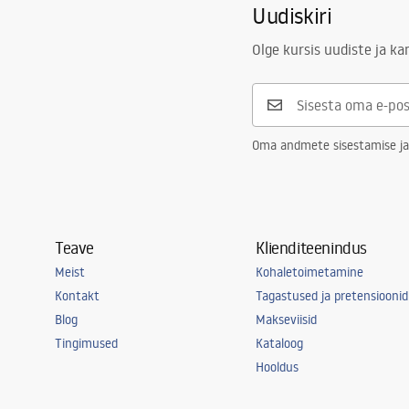
Uudiskiri
Kaasa arvatud valamu
tihend, sifo
Drenaažiava läbimõõt
90 mm
Olge kursis uudiste ja k
Pistikuvariant
koos sõelag
Lõhnalõksu tüüp
köök, nõud
Garantii
25 aastat
Oma andmete sisestamise ja
Teave
Klienditeenindus
Meist
Kohaletoimetamine
Kontakt
Tagastused ja pretensioonid
Blog
Makseviisid
Tingimused
Kataloog
Hooldus