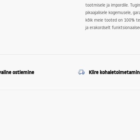
tootmisele ja impordile. Tugi
pikaajalisele kogemusele, ga
kõik meie tooted on 100% te
ja erakordselt funktsionaalse
valine ostlemine
Kiire kohaletoimetamin