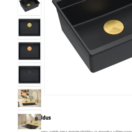
Tualettruumid
Vajub ära
Vannid ja ekraanid
Vannitoa segistid
Vannitoas dušid
Köök
Vannitoa tarvikud
Tootekirjeldus