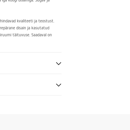
iga köögi disainiga. Sügav ja
hindavad kvaliteeti ja teostust.
urepärane disain ja kasutatud
giruumi täituvuse. Saadaval on