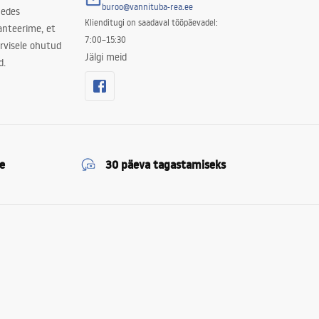
buroo@vannituba-rea.ee
nedes
Klienditugi on saadaval tööpäevadel:
ranteerime, et
7:00–15:30
rvisele ohutud
Jälgi meid
d.
e
30 päeva tagastamiseks