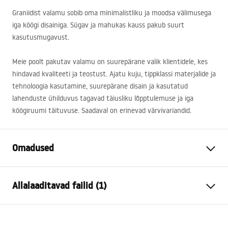
Graniidist valamu sobib oma minimalistliku ja moodsa välimusega
iga köögi disainiga. Sügav ja mahukas kauss pakub suurt
kasutusmugavust.
Meie poolt pakutav valamu on suurepärane valik klientidele, kes
hindavad kvaliteeti ja teostust. Ajatu kuju, tippklassi materjalide ja
tehnoloogia kasutamine, suurepärane disain ja kasutatud
lahenduste ühilduvus tagavad täiusliku lõpptulemuse ja iga
köögiruumi täituvuse. Saadaval on erinevad värvivariandid.
Omadused
Valamu pikkus (mm)
450
mm
Allalaaditavad failid (1)
Valamu laius (mm)
760
mm
Valamu kausi sügavus
235
mm
Installation
(mm)