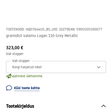
TOOTEKOOD
:
HQD7644U5_BS_U
ID
:
10279
EAN
:
5905505500077
graniidist valamu Logan 110 Grey Metallic
323,00 €
Vali stopper
Vali stopper
Saatmine ülehomme.
Küsi toote kohta
Tootekirjeldus