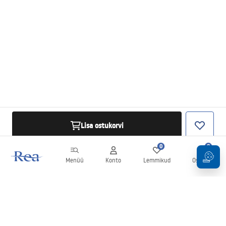
Lisa ostukorvi
0
0
Menüü
Konto
Lemmikud
Ostukorv
Uudiskiri
Olge kursis uudiste ja kampaaniatega!