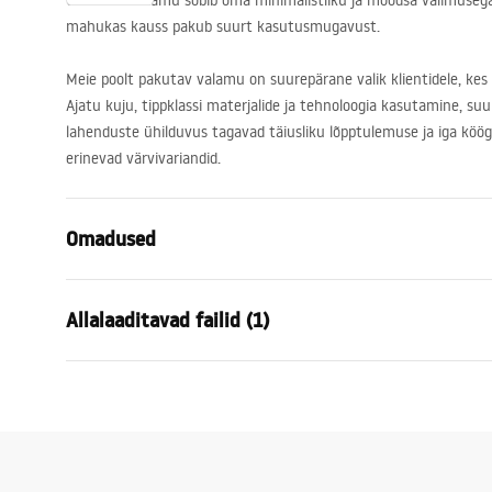
Graniidist valamu sobib oma minimalistliku ja moodsa välimusega 
mahukas kauss pakub suurt kasutusmugavust.
Meie poolt pakutav valamu on suurepärane valik klientidele, kes 
Ajatu kuju, tippklassi materjalide ja tehnoloogia kasutamine, su
lahenduste ühilduvus tagavad täiusliku lõpptulemuse ja iga köö
erinevad värvivariandid.
Omadused
Valamu pikkus (mm)
460
mm
Allalaaditavad failid (1)
Valamu laius (mm)
555
mm
Valamu kausi sügavus (mm)
220
mm
Installation
Kraani auk
Mitte
Logan-undermount.pdf
Materjal
Graniit
Värv
Valge