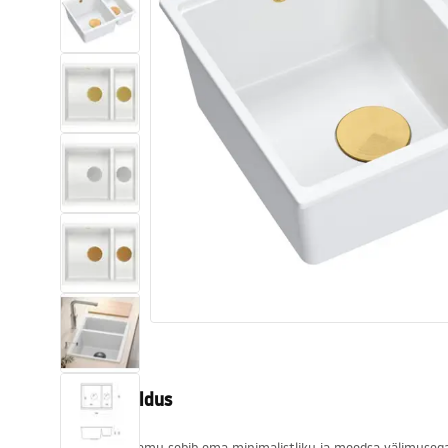
Tualettruumid
Vajub ära
Vannid ja ekraanid
Vannitoa segistid
Vannitoas dušid
Köök
Vannitoa tarvikud
Tootekirjeldus