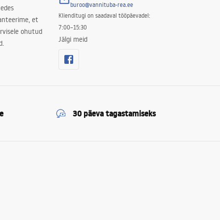
buroo@vannituba-rea.ee
nedes
Klienditugi on saadaval tööpäevadel:
ranteerime, et
7:00–15:30
rvisele ohutud
Jälgi meid
d.
e
30 päeva tagastamiseks