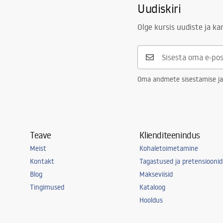
Uudiskiri
Kaasa arvatud valamu
tihend, sifo
Drenaažiava läbimõõt
90 mm
Olge kursis uudiste ja k
Pistikuvariant
koos sõelag
Lõhnalõksu tüüp
köök, nõud
Garantii
25 aastat
Oma andmete sisestamise ja
Teave
Klienditeenindus
Meist
Kohaletoimetamine
Kontakt
Tagastused ja pretensioonid
Blog
Makseviisid
Tingimused
Kataloog
Hooldus