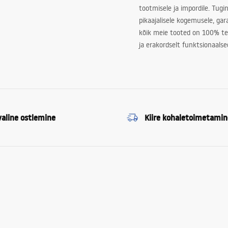
tootmisele ja impordile. Tugi
pikaajalisele kogemusele, ga
kõik meie tooted on 100% te
ja erakordselt funktsionaalse
valine ostlemine
Kiire kohaletoimetamin