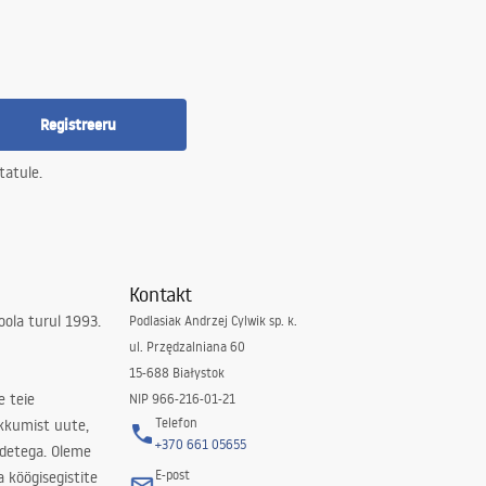
Registreeru
tatule.
Kontakt
ola turul 1993.
Podlasiak Andrzej Cylwik sp. k.
ul. Przędzalniana 60
15-688 Białystok
e teie
NIP 966-216-01-21
Telefon
kkumist uute,
+370 661 05655
odetega. Oleme
E-post
a köögisegistite