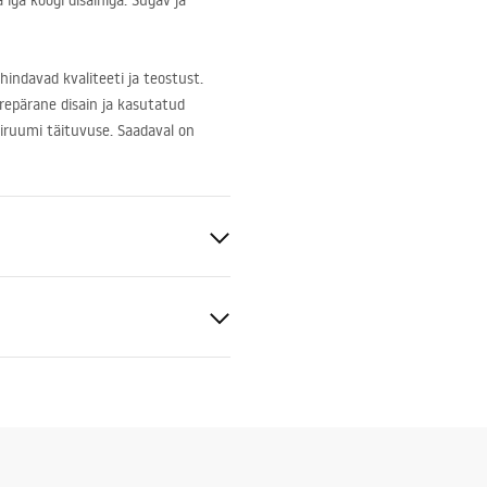
iga köögi disainiga. Sügav ja
hindavad kvaliteeti ja teostust.
urepärane disain ja kasutatud
giruumi täituvuse. Saadaval on