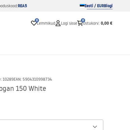
REA5
Eesti / EUR
Blogi
ooduskood:
0
0
0,00 €
Lemmikud
Logi sisse
Ostukorv
:
D
:
10289
EAN
:
5904310998734
Logan 150 White