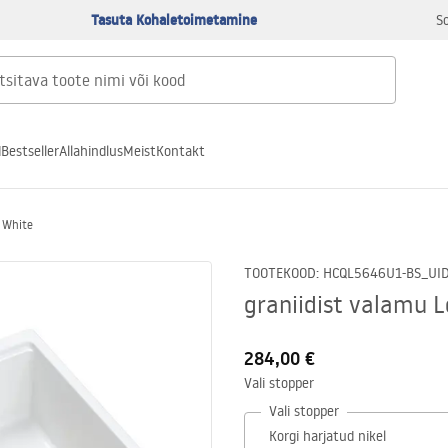
Tasuta Kohaletoimetamine
S
d
Bestseller
Allahindlus
Meist
Kontakt
0 White
TOOTEKOOD
:
HCQL5646U1-BS_U
I
graniidist valamu 
284,00 €
Vali stopper
Vali stopper