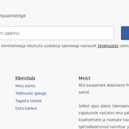
on koos sõelaga, Kinnitusklambrid
ampaaniatega!
a
epesumasinas pestav
 kinnitamisega nõustute uudiskirja saamisega vastavalt
tingimustes
sätes
Kliendiala
Meist
REA kaubamärk debüteeris Po
Minu konto
aastal.
Tellimuste ajalugu
Tagasta tooted
Sellest ajast alates täiendam
Esita kaebus
vajadustele vastates oma pa
kvaliteetsete ja moekate to
spetsialiseerunud vannitoa- j