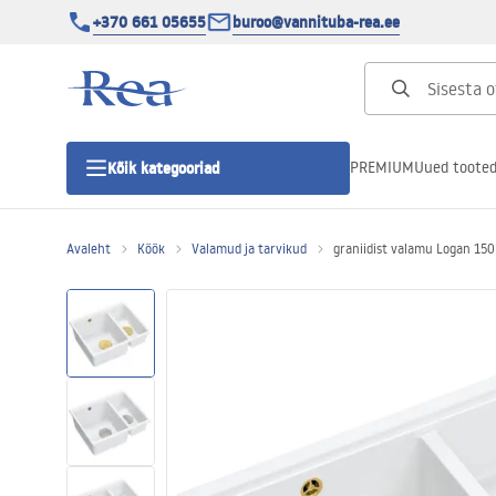
+370 661 05655
buroo@vannituba-rea.ee
PREMIUM
Uued toote
Kõik kategooriad
Avaleht
Köök
Valamud ja tarvikud
graniidist valamu Logan 15
Dušikabiinid
Duši uks
Vannitoa dušialused
Lineaarne duši äravool