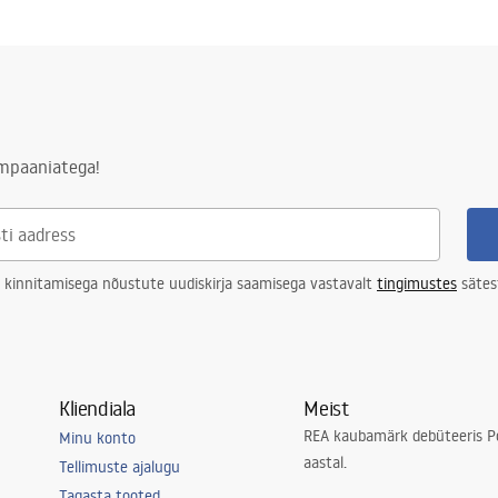
late
WORKSTATION.pdf
 koos sõelaga, Kinnitusklambrid,
dosaator , terasest ränimatt,
ampaaniatega!
rainer
koos sõelaga
sumasinas pestav
 kinnitamisega nõustute uudiskirja saamisega vastavalt
tingimustes
sätes
Kliendiala
Meist
REA kaubamärk debüteeris Po
Minu konto
aastal.
Tellimuste ajalugu
Tagasta tooted