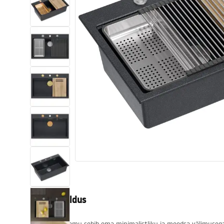
Tualettruumid
Vajub ära
Vannid ja ekraanid
Vannitoa segistid
Vannitoas dušid
Köök
Vannitoa tarvikud
Tootekirjeldus