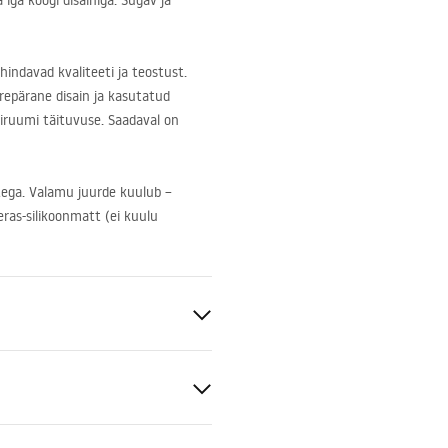
iga köögi disainiga. Sügav ja
hindavad kvaliteeti ja teostust.
urepärane disain ja kasutatud
giruumi täituvuse. Saadaval on
tega. Valamu juurde kuulub –
eras-silikoonmatt (ei kuulu