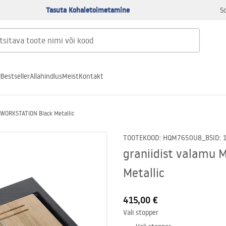
Tasuta Kohaletoimetamine
S
d
Bestseller
Allahindlus
Meist
Kontakt
 WORKSTATION Black Metallic
TOOTEKOOD
:
HQM7650U8_BS
ID
:
graniidist valamu
Metallic
415,00 €
Vali stopper