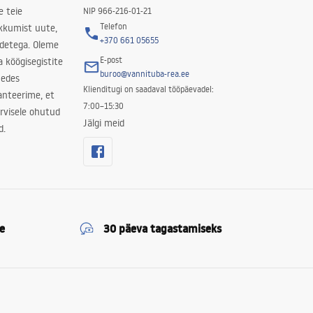
e teie
NIP 966-216-01-21
Telefon
kkumist uute,
+370 661 05655
odetega. Oleme
E-post
a köögisegistite
buroo@vannituba-rea.ee
nedes
Klienditugi on saadaval tööpäevadel:
ranteerime, et
7:00–15:30
rvisele ohutud
Jälgi meid
d.
e
30 päeva tagastamiseks