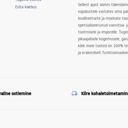
Sellest ajast alates täiendam
Esita kaebus
vajadustele vastates oma pa
kvaliteetsete ja moekate to
spetsialiseerunud vannitoa- j
tootmisele ja impordile. Tugi
pikaajalisele kogemusele, ga
kõik meie tooted on 100% te
ja erakordselt funktsionaalse
valine ostlemine
Kiire kohaletoimetamin