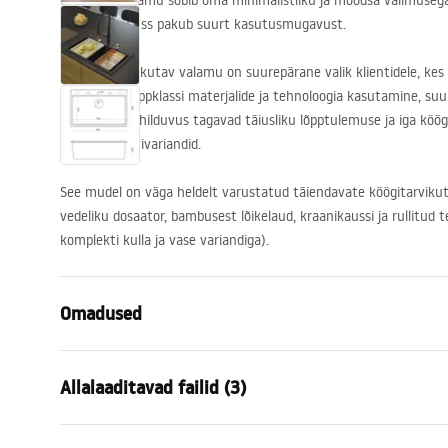
Graniidist valamu sobib oma minimalistliku ja moodsa välimusega 
mahukas kauss pakub suurt kasutusmugavust.
Meie poolt pakutav valamu on suurepärane valik klientidele, kes 
Ajatu kuju, tippklassi materjalide ja tehnoloogia kasutamine, su
lahenduste ühilduvus tagavad täiusliku lõpptulemuse ja iga köö
erinevad värvivariandid.
See mudel on väga heldelt varustatud täiendavate köögitarviku
vedeliku dosaator, bambusest lõikelaud, kraanikaussi ja rullitud t
komplekti kulla ja vase variandiga).
Omadused
Valamu pikkus (mm)
500
mm
Allalaaditavad failid (3)
Valamu laius (mm)
760
mm
Valamu kausi sügavus (mm)
235
mm