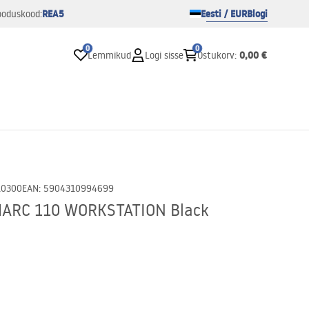
REA5
Eesti / EUR
Blogi
ooduskood:
0
0
0,00 €
Lemmikud
Logi sisse
Ostukorv
:
10300
EAN
:
5904310994699
 MARC 110 WORKSTATION Black