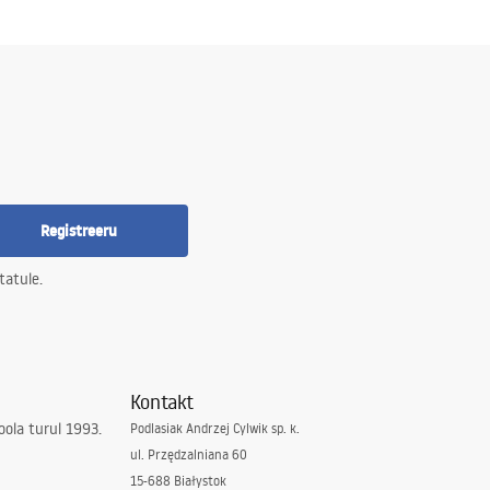
Registreeru
tatule.
Kontakt
ola turul 1993.
Podlasiak Andrzej Cylwik sp. k.
ul. Przędzalniana 60
15-688 Białystok