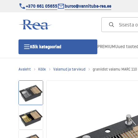
+370 661 05655
buroo@vannituba-rea.ee
PREMIUM
Uued toote
Kõik kategooriad
Avaleht
Köök
Valamud ja tarvikud
graniidist valamu MARC 110
Dušikabiinid
Duši uks
Vannitoa dušialused
Lineaarne duši äravool