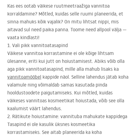
Kas ees ootab väikese ruutmeetraažiga vannitoa
korraldamine? Mõtled, kuidas selle ruumi planeerida, et
sinna mahuks kõik vajalik? On mitu lihtsat nippi, mis
aitavad sul need paika panna. Toome need allpool välja —
vaata kindlasti!
1. Vali pikk vannitoatasapind
Väikese vannitoa korrastamine ei ole kõige lihtsam
ülesanne, eriti kui jutt on hoiustamisest. Abiks võib olla
aga pikk vannitoatasapind, mille alla mahub lisaks ka
vannitoamööbel
kappide näol. Selline lahendus jätab koha
valamule ning võimaldab samas kasutada pinda
hooldustoodete paigutamiseks. Kui mõtled, kuidas
väikeses vannitoas kosmeetikat hoiustada, võib see olla
kaalumist väärt lahendus.
2. Rätikute hoiustamine: vannituba mahukate kappidega
Tasapind ei ole kasulik üksnes kosmeetika
korrastamiseks. See aitab planeerida ka koha