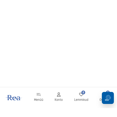
0
0
Menüü
Konto
Lemmikud
Ostukorv