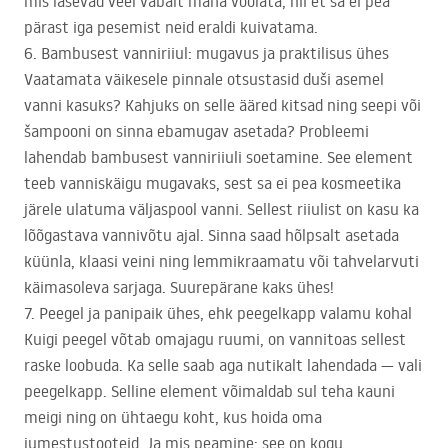
mis lasevad veel vabalt maha voolata, nii et sa ei pea
pärast iga pesemist neid eraldi kuivatama.
6. Bambusest vanniriiul: mugavus ja praktilisus ühes
Vaatamata väikesele pinnale otsustasid duši asemel
vanni kasuks? Kahjuks on selle ääred kitsad ning seepi või
šampooni on sinna ebamugav asetada? Probleemi
lahendab bambusest vanniriiuli soetamine. See element
teeb vanniskäigu mugavaks, sest sa ei pea kosmeetika
järele ulatuma väljaspool vanni. Sellest riiulist on kasu ka
lõõgastava vannivõtu ajal. Sinna saad hõlpsalt asetada
küünla, klaasi veini ning lemmikraamatu või tahvelarvuti
käimasoleva sarjaga. Suurepärane kaks ühes!
7. Peegel ja panipaik ühes, ehk peegelkapp valamu kohal
Kuigi peegel võtab omajagu ruumi, on vannitoas sellest
raske loobuda. Ka selle saab aga nutikalt lahendada — vali
peegelkapp. Selline element võimaldab sul teha kauni
meigi ning on ühtaegu koht, kus hoida oma
jumestustooteid. Ja mis peamine: see on kogu