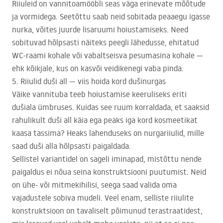
Riiuleid on vannitoamööbli seas väga erinevate mõõtude
ja vormidega. Seetõttu saab neid sobitada peaaegu igasse
nurka, võites juurde lisaruumi hoiustamiseks. Need
sobituvad hõlpsasti näiteks peegli lähedusse, ehitatud
WC-raami kohale või vabaltseisva pesumasina kohale —
ehk kõikjale, kus on kasvõi veidikenegi vaba pinda.
5. Riiulid duši all — viis hoida kord dušinurgas
Väike vannituba teeb hoiustamise keeruliseks eriti
dušiala ümbruses. Kuidas see ruum korraldada, et saaksid
rahulikult duši all käia ega peaks iga kord kosmeetikat
kaasa tassima? Heaks lahenduseks on nurgariiulid, mille
saad duši alla hõlpsasti paigaldada.
Sellistel variantidel on sageli iminapad, mistõttu nende
paigaldus ei nõua seina konstruktsiooni puutumist. Neid
on ühe- või mitmekihilisi, seega saad valida oma
vajadustele sobiva mudeli. Veel enam, selliste riiulite
konstruktsioon on tavaliselt põimunud terastraatidest,