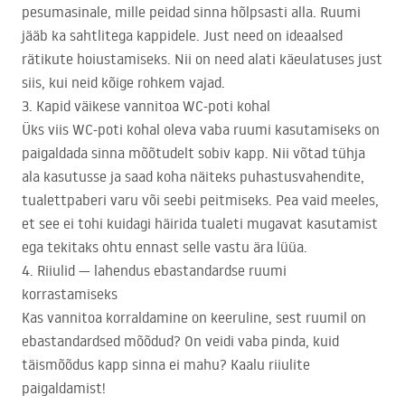
pesumasinale, mille peidad sinna hõlpsasti alla. Ruumi
jääb ka sahtlitega kappidele. Just need on ideaalsed
rätikute hoiustamiseks. Nii on need alati käeulatuses just
siis, kui neid kõige rohkem vajad.
3. Kapid väikese vannitoa WC-poti kohal
Üks viis WC-poti kohal oleva vaba ruumi kasutamiseks on
paigaldada sinna mõõtudelt sobiv kapp. Nii võtad tühja
ala kasutusse ja saad koha näiteks puhastusvahendite,
tualettpaberi varu või seebi peitmiseks. Pea vaid meeles,
et see ei tohi kuidagi häirida tualeti mugavat kasutamist
ega tekitaks ohtu ennast selle vastu ära lüüa.
4. Riiulid — lahendus ebastandardse ruumi
korrastamiseks
Kas vannitoa korraldamine on keeruline, sest ruumil on
ebastandardsed mõõdud? On veidi vaba pinda, kuid
täismõõdus kapp sinna ei mahu? Kaalu riiulite
paigaldamist!