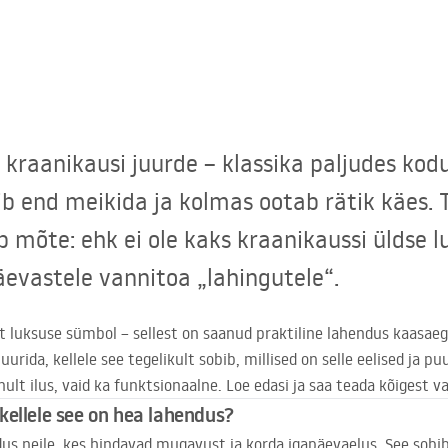
kraanikausi juurde – klassika paljudes kod
b end meikida ja kolmas ootab rätik käes. 
ib mõte: ehk ei ole kaks kraanikaussi üldse l
evastele vannitoa „lahingutele“.
t luksuse sümbol – sellest on saanud praktiline lahendus kaasae
uurida, kellele see tegelikult sobib, millised on selle eelised ja 
nult ilus, vaid ka funktsionaalne. Loe edasi ja saa teada kõigest va
kellele see on hea lahendus?
s neile, kes hindavad mugavust ja korda igapäevaelus. See sobib 