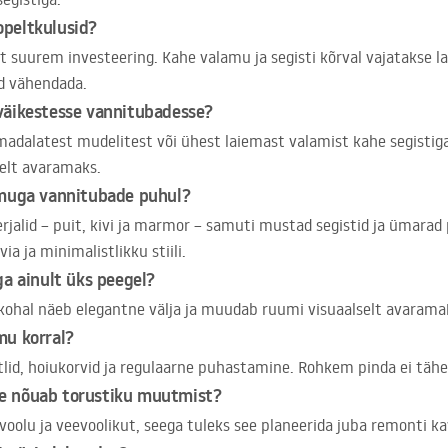
opeltkulusid?
elt suurem investeering. Kahe valamu ja segisti kõrval vajatakse l
id vähendada.
väikestesse vannitubadesse?
madalatest mudelitest või ühest laiemast valamist kahe segistiga
elt avaramaks.
amuga vannitubade puhul?
rjalid – puit, kivi ja marmor – samuti mustad segistid ja ümarad
a ja minimalistlikku stiili.
ga ainult üks peegel?
 kohal näeb elegantne välja ja muudab ruumi visuaalselt avarama
mu korral?
htlid, hoiukorvid ja regulaarne puhastamine. Rohkem pinda ei tä
e nõuab torustiku muutmist?
avoolu ja veevoolikut, seega tuleks see planeerida juba remonti k