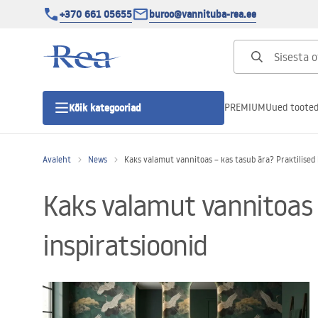
+370 661 05655
buroo@vannituba-rea.ee
PREMIUM
Uued toote
Kõik kategooriad
Avaleht
News
Kaks valamut vannitoas – kas tasub ära? Praktilised 
Dušikabiinid
Kaks valamut vannitoas –
Duši uks
inspiratsioonid
Vannitoa dušialused
Lineaarne duši äravool