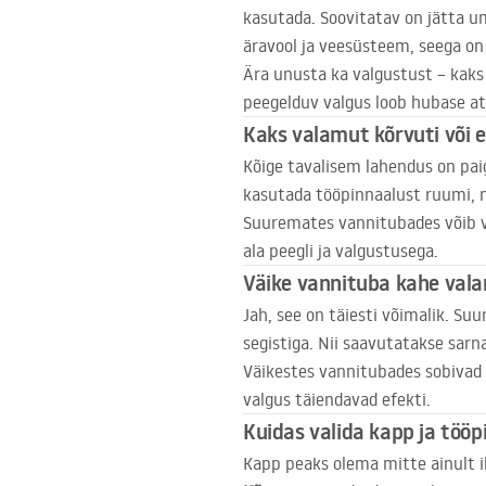
kasutada. Soovitatav on jätta 
äravool ja veesüsteem, seega on
Ära unusta ka valgustust – kaks
peegelduv valgus loob hubase at
Kaks valamut kõrvuti või e
Kõige tavalisem lahendus on pai
kasutada tööpinnaalust ruumi, 
Suuremates vannitubades võib v
ala peegli ja valgustusega.
Väike vannituba kahe vala
Jah, see on täiesti võimalik. S
segistiga. Nii saavutatakse sarn
Väikestes vannitubades sobivad 
valgus täiendavad efekti.
Kuidas valida kapp ja töö
Kapp peaks olema mitte ainult ilu