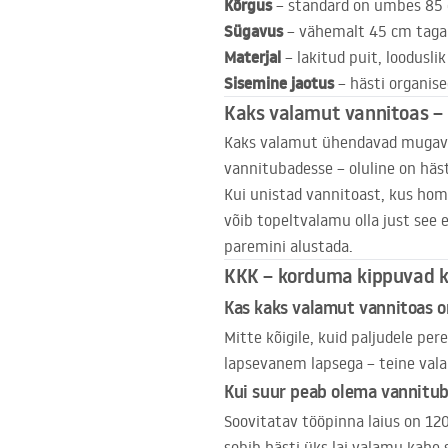
Kõrgus
– standard on umbes 85 c
Sügavus
– vähemalt 45 cm taga
Materjal
– lakitud puit, loodusli
Sisemine jaotus
– hästi organisee
Kaks valamut vannitoas – 
Kaks valamut ühendavad mugavuse
vannitubadesse – oluline on häst
Kui unistad vannitoast, kus hom
võib topeltvalamu olla just see
paremini alustada.
KKK
– korduma kippuvad 
Kas kaks valamut vannitoas on
Mitte kõigile, kuid paljudele pe
lapsevanem lapsega – teine valam
Kui suur peab olema vannitu
Soovitatav tööpinna laius on 1
sobib hästi üks lai valamu kahe s