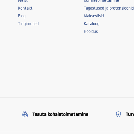
Meist
Kohaletoimetamine
Kontakt
Tagastused ja pretensioonid
Blog
Makseviisid
Tingimused
Kataloog
Hooldus
Tasuta kohaletoimetamine
Tur