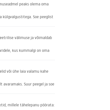
alamuseadmel peaks olema oma
 külgvalgustitega. Soe peeglist
etrilise välimuse ja võimaldab
aridele, kus kummalgi on oma
elid või ühe laia valamu kahe
lt avaramaks. Suur peegel ja soe
ktid, millele tähelepanu pöörata: