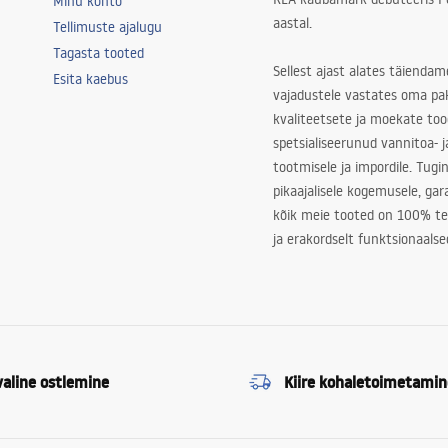
Minu konto
aastal.
Tellimuste ajalugu
Tagasta tooted
Sellest ajast alates täiendam
Esita kaebus
vajadustele vastates oma pa
kvaliteetsete ja moekate to
spetsialiseerunud vannitoa- j
tootmisele ja impordile. Tugi
pikaajalisele kogemusele, ga
kõik meie tooted on 100% te
ja erakordselt funktsionaalse
valine ostlemine
Kiire kohaletoimetamin