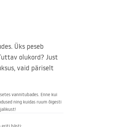
udes. Üks peseb
Tuttav olukord? Just
uksus, vaid päriselt
gsetes vannitubades. Enne kui
puudused ning kuidas ruum õigesti
jalikust!
eriti hästi: