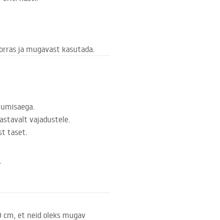
 korras ja mugavast kasutada.
tumisaega.
astavalt vajadustele.
t taset.
.
 cm, et neid oleks mugav