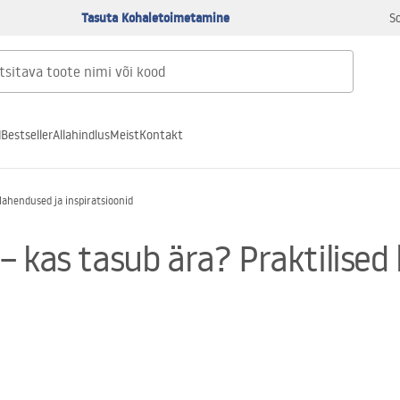
Tasuta Kohaletoimetamine
S
d
Bestseller
Allahindlus
Meist
Kontakt
lahendused ja inspiratsioonid
 kas tasub ära? Praktilised