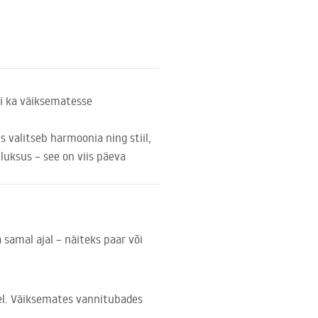
i ka väiksematesse
 valitseb harmoonia ning stiil,
luksus – see on viis päeva
 samal ajal – näiteks paar või
el. Väiksemates vannitubades