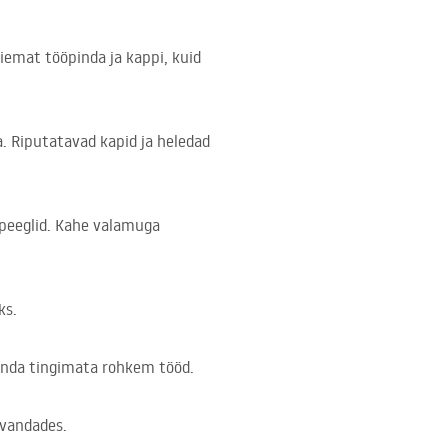
aiemat tööpinda ja kappi, kuid
. Riputatavad kapid ja heledad
 peeglid. Kahe valamuga
ks.
henda tingimata rohkem tööd.
avandades.