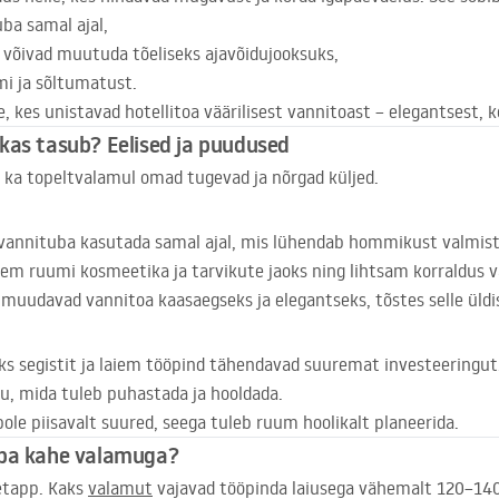
ba samal ajal,
 võivad muutuda tõeliseks ajavõidujooksuks,
umi ja sõltumatust.
e, kes unistavad hotellitoa väärilisest vannitoast – elegantsest,
kas tasub? Eelised ja puudused
n ka topeltvalamul omad tugevad ja nõrgad küljed.
 vannituba kasutada samal ajal, mis lühendab hommikust valmis
em ruumi kosmeetika ja tarvikute jaoks ning lihtsam korraldus v
muudavad vannitoa kaasaegseks ja elegantseks, tõstes selle üldis
ks segistit ja laiem tööpind tähendavad suuremat investeeringut
, mida tuleb puhastada ja hooldada.
ole piisavalt suured, seega tuleb ruum hoolikalt planeerida.
uba kahe valamuga?
etapp. Kaks
valamut
vajavad tööpinda laiusega vähemalt 120–140