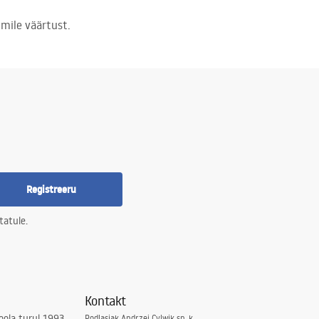
mile väärtust.
Registreeru
tatule.
Kontakt
ola turul 1993.
Podlasiak Andrzej Cylwik sp. k.