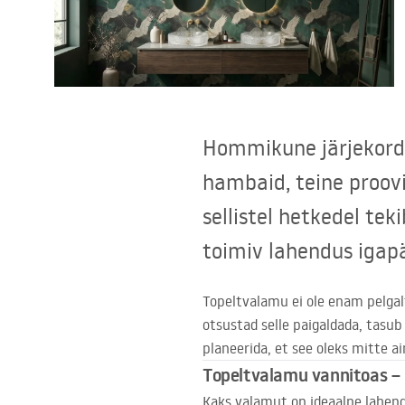
Tualettruumid
Vajub ära
Vannid ja ekraanid
Hommikune järjekord 
hambaid, teine proovi
Vannitoa segistid
sellistel hetkedel tek
Vannitoas dušid
toimiv lahendus igapä
Köök
Topeltvalamu ei ole enam pelgal
otsustad selle paigaldada, tasub 
Vannitoa tarvikud
planeerida, et see oleks mitte ai
Topeltvalamu vannitoas – 
Kaks valamut on ideaalne lahendu