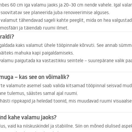
umbes 60 cm iga valamu jaoks ja 20–30 cm nende vahele. Igal v
 soovitatav see planeerida juba renoveerimise alguses.
 valamut tähendavad sageli kahte peeglit, mida on hea valgustada
mosfääri ja täiendab ruumi ilmet.
raldi?
galdada kaks valamut ühele tööpinnale kõrvuti. See annab sümme
näiteks mahuka kapi paigaldamiseks.
alamu paigutada ka vastastikku seintele – suurepärane valik pa
muga – kas see on võimalik?
uurte valamute asemel saab valida kitsamad tööpinnal seisvad mud
ane tulemus, säästes samal ajal ruumi.
hästi rippkapid ja heledad toonid, mis muudavad ruumi visuaalse
pind kahe valamu jaoks?
s, vaid ka niiskuskindel ja stabiilne. Siin on mõned olulised aspe