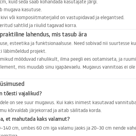
m, kuid seda saab kohandada kasutajate järgi.
b mugava kasutuse.
k kivi või komposiitmaterjalid on vastupidavad ja elegantsed.
ritud sahtlid ja riiulid tagavad korra.
praktiline lahendus, mis tasub ära
, esteetika ja funktsionaalsuse. Need sobivad nii suurtesse ku
i läbimõeldud projekt.
mikud mööduvad rahulikult, ilma peegli ees ootamiseta, ja ruumis
 element, mis muudab sinu igapäevaelu. Mugavus vannitoas ei ole 
küsimused
 tõesti vajalikud?
redele on see suur mugavus. Kui kaks inimest kasutavad vannituba
u kõrvaldab järjekorrad ja aitab säilitada korda.
ba, et mahutada kaks valamut?
20–140 cm, umbes 60 cm iga valamu jaoks ja 20–30 cm nende vah
egistiga.