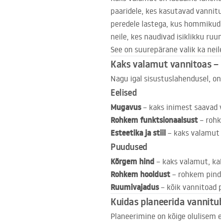
paaridele, kes kasutavad vannitu
peredele lastega, kus hommikud
neile, kes naudivad isiklikku ru
See on suurepärane valik ka neil
Kaks valamut vannitoas – 
Nagu igal sisustuslahendusel, o
Eelised
Mugavus
– kaks inimest saavad
Rohkem funktsionaalsust
– rohk
Esteetika ja stiil
– kaks valamut 
Puudused
Kõrgem hind
– kaks valamut, ka
Rohkem hooldust
– rohkem pindu
Ruumivajadus
– kõik vannitoad p
Kuidas planeerida vannit
Planeerimine on kõige olulisem 