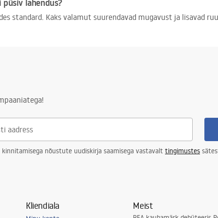
i püsiv lahendus?
des standard. Kaks valamut suurendavad mugavust ja lisavad ruu
ampaaniatega!
 kinnitamisega nõustute uudiskirja saamisega vastavalt
tingimustes
sätes
Kliendiala
Meist
REA kaubamärk debüteeris Po