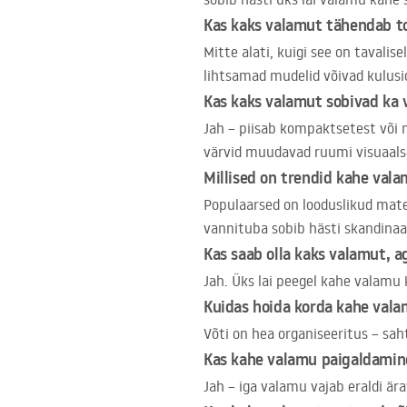
Kas kaks valamut tähendab t
Mitte alati, kuigi see on tavalis
lihtsamad mudelid võivad kulus
Kas kaks valamut sobivad ka 
Jah – piisab kompaktsetest või 
värvid muudavad ruumi visuaals
Millised on trendid kahe val
Populaarsed on looduslikud mate
vannituba sobib hästi skandinaavi
Kas saab olla kaks valamut, a
Jah. Üks lai peegel kahe valamu
Kuidas hoida korda kahe vala
Võti on hea organiseeritus – sa
Kas kahe valamu paigaldamin
Jah – iga valamu vajab eraldi är