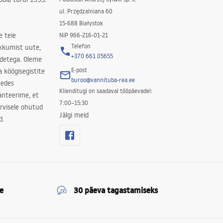
ul. Przędzalniana 60
15-688 Białystok
e teie
NIP 966-216-01-21
Telefon
kkumist uute,
+370 661 05655
odetega. Oleme
E-post
a köögisegistite
buroo@vannituba-rea.ee
nedes
Klienditugi on saadaval tööpäevadel:
ranteerime, et
7:00–15:30
rvisele ohutud
Jälgi meid
d.
e
30 päeva tagastamiseks