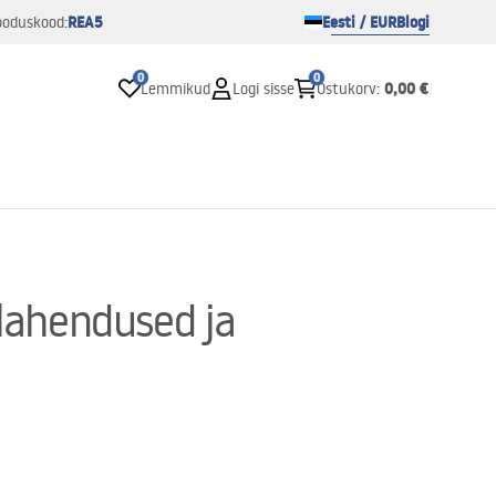
REA5
Eesti / EUR
Blogi
ooduskood:
0
0
0,00 €
Lemmikud
Logi sisse
Ostukorv
:
 lahendused ja