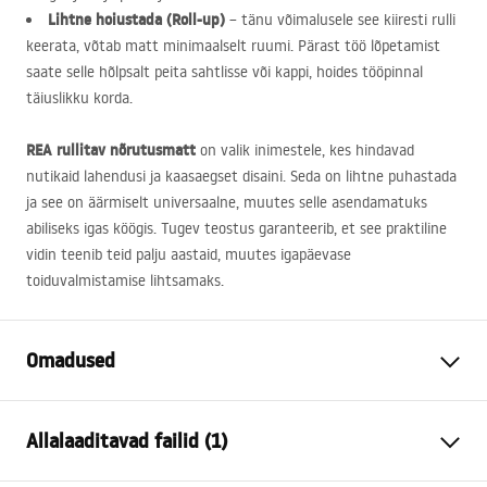
Lihtne hoiustada (Roll-up)
– tänu võimalusele see kiiresti rulli
keerata, võtab matt minimaalselt ruumi. Pärast töö lõpetamist
saate selle hõlpsalt peita sahtlisse või kappi, hoides tööpinnal
täiuslikku korda.
REA
rullitav nõrutusmatt
on valik inimestele, kes hindavad
nutikaid lahendusi ja kaasaegset disaini. Seda on lihtne puhastada
ja see on äärmiselt universaalne, muutes selle asendamatuks
abiliseks igas köögis. Tugev teostus garanteerib, et see praktiline
vidin teenib teid palju aastaid, muutes igapäevase
toiduvalmistamise lihtsamaks.
Omadused
Värv
Hall
Allalaaditavad failid (1)
Materjal
Teras, Plastist