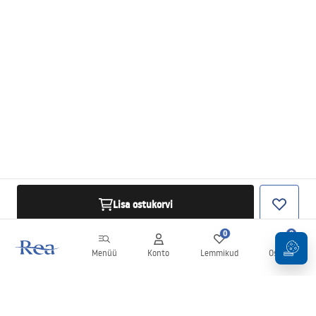
Lisa ostukorvi
0
0
Menüü
Konto
Lemmikud
Ostukorv
Uudiskiri