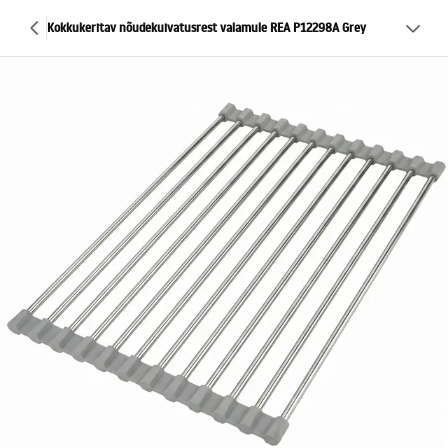
Kokkukeritav nõudekuivatusrest valamule REA P12298A Grey