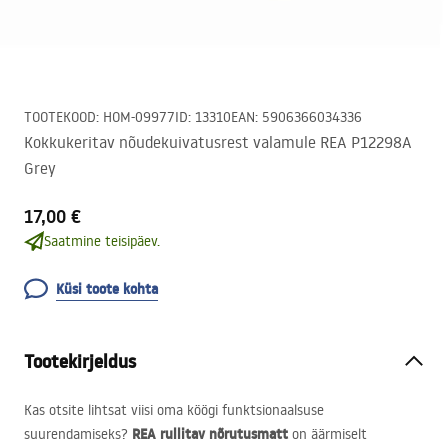
TOOTEKOOD
:
HOM-09977
ID
:
13310
EAN
:
5906366034336
Kokkukeritav nõudekuivatusrest valamule REA P12298A
Grey
17,00 €
Saatmine teisipäev.
Küsi toote kohta
Tootekirjeldus
Kas otsite lihtsat viisi oma köögi funktsionaalsuse
REA
rullitav nõrutusmatt
suurendamiseks?
on äärmiselt