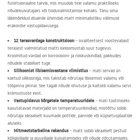
funktsionaalne tarvik, mis muudab teie valamu praktiliseks
nõudekuivatajaks või toiduvalmistamise kohaks. Tänu oma
läbimõeldud disainile ühendab matt minimalistliku välimuse
erakordse vastupidavusega.
12 terasvardaga konstruktsioon
– kvaliteetsest roostevabast
terasest valmistatud matti iseloomustab suur tugevus.
Kroomitud vardad on korrosiooni- ja niiskuskindlad, pakkudes
nõudele stabiilset tuge.
Silikoonist libisemisvastane viimistlus
– mati servad on
kaetud silikooniga, mis takistab nõrutaja libisemist valamu või
tööpinna pinnal. See tagab nõude ohutuse ja kaitseb valamu servi
kriimustuste eest.
Vastupidavus kõrgetele temperatuuridele
– mati tootmiseks
kasutatavad materjalid on temperatuurikindlad, mistõttu sobib
nõrutaja ideaalselt kuumade pottide, pannide või küpsetusplaatide
aluseks.
Mitmeotstarbeline rakendus
– matt sobib ideaalselt pestud
köögiviljade ja puuviljade kuivatamiseks või nõude nõrutamiseks.