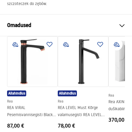
szczoteczek do zębów.
Omadused
Värv
Valge
Materjal
Matt klaas, Metall
Paigaldusviis
Kruvitav
Laius
115
mm
Kõrgus
95
mm
Sügavus
100
mm
Allahindlus
Allahindlus
Rea
Seeria
Leo
Rea
Rea
Rea AXIN Ch
Garantii
24 kuud
REA VIRAL
REA LEVEL Must Kõrge
dušikabiin
Pesemisvannisegisti Black
valamusegisti REA LEVEL
370,00 €
Rose Gold High
Black
87,00 €
78,00 €