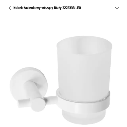
Kubek łazienkowy wiszący Biały 322233B LEO