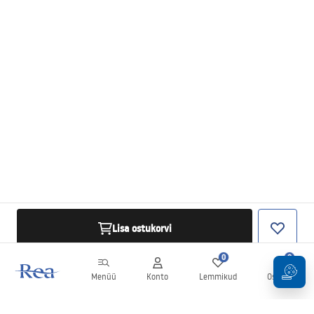
Lisa ostukorvi
0
0
Menüü
Konto
Lemmikud
Ostukorv