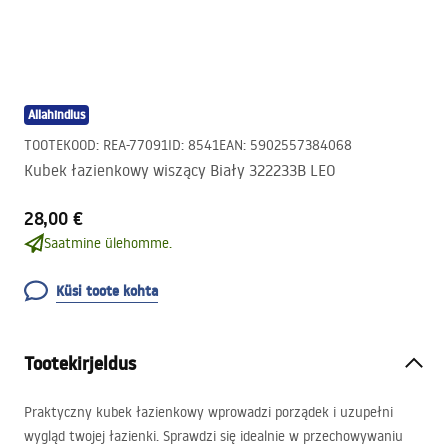
Allahindlus
TOOTEKOOD
:
REA-77091
ID
:
8541
EAN
:
5902557384068
Kubek łazienkowy wiszący Biały 322233B LEO
28,00 €
Saatmine ülehomme.
Küsi toote kohta
Tootekirjeldus
Praktyczny kubek łazienkowy wprowadzi porządek i uzupełni
wygląd twojej łazienki. Sprawdzi się idealnie w przechowywaniu