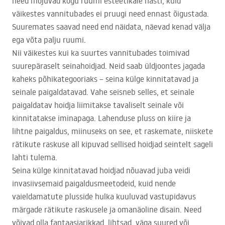
need mõjuvad kogu ruumi esteetikale hästi, kuid
väikestes vannitubades ei pruugi need ennast õigustada.
Suuremates saavad need end näidata, näevad kenad välja
ega võta palju ruumi.
Nii väikestes kui ka suurtes vannitubades toimivad
suurepäraselt seinahoidjad. Neid saab üldjoontes jagada
kaheks põhikategooriaks – seina külge kinnitatavad ja
seinale paigaldatavad. Vahe seisneb selles, et seinale
paigaldatav hoidja liimitakse tavaliselt seinale või
kinnitatakse iminapaga. Lahenduse pluss on kiire ja
lihtne paigaldus, miinuseks on see, et raskemate, niiskete
rätikute raskuse all kipuvad sellised hoidjad seintelt sageli
lahti tulema.
Seina külge kinnitatavad hoidjad nõuavad juba veidi
invasiivsemaid paigaldusmeetodeid, kuid nende
vaieldamatute plusside hulka kuuluvad vastupidavus
märgade rätikute raskusele ja omanäoline disain. Need
võivad olla fantaasiarikkad, lihtsad, väga suured või