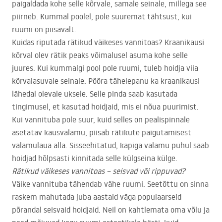
paigaldada kohe selle kõrvale, samale seinale, millega see
piirneb. Kummal poolel, pole suuremat tähtsust, kui
ruumi on piisavalt.
Kuidas riputada rätikud väikeses vannitoas? Kraanikausi
kõrval olev rätik peaks võimalusel asuma kohe selle
juures. Kui kummalgi pool pole ruumi, tuleb hoidja viia
kõrvalasuvale seinale. Pööra tähelepanu ka kraanikausi
lähedal olevale uksele. Selle pinda saab kasutada
tingimusel, et kasutad hoidjaid, mis ei nõua puurimist.
Kui vannituba pole suur, kuid selles on pealispinnale
asetatav kausvalamu, piisab rätikute paigutamisest
valamulaua alla. Sisseehitatud, kapiga valamu puhul saab
hoidjad hõlpsasti kinnitada selle külgseina külge.
Rätikud väikeses vannitoas – seisvad või rippuvad?
Väike vannituba tähendab vähe ruumi. Seetõttu on sinna
raskem mahutada juba aastaid väga populaarseid
põrandal seisvaid hoidjaid. Neil on kahtlemata oma võlu ja