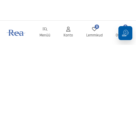
0
0
Menüü
Konto
Lemmikud
Ostukorv
Uudiskiri
Olge kursis uudiste ja kampaaniatega!
Registreeru
Oma andmete sisestamise ja kinnitamisega nõustute uudiskirja
saamisega vastavalt
tingimustes
sätestatule.