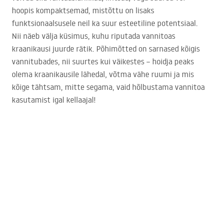
hoopis kompaktsemad, mistõttu on lisaks
funktsionaalsusele neil ka suur esteetiline potentsiaal.
Nii näeb välja küsimus, kuhu riputada vannitoas
kraanikausi juurde rätik. Põhimõtted on sarnased kõigis
vannitubades, nii suurtes kui väikestes – hoidja peaks
olema kraanikausile lähedal, võtma vähe ruumi ja mis
kõige tähtsam, mitte segama, vaid hõlbustama vannitoa
kasutamist igal kellaajal!