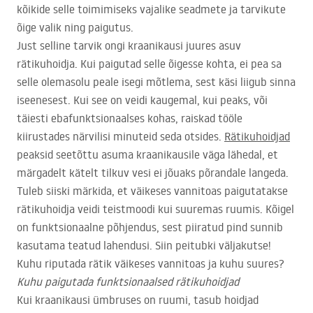
kõikide selle toimimiseks vajalike seadmete ja tarvikute
õige valik ning paigutus.
Just selline tarvik ongi kraanikausi juures asuv
rätikuhoidja. Kui paigutad selle õigesse kohta, ei pea sa
selle olemasolu peale isegi mõtlema, sest käsi liigub sinna
iseenesest. Kui see on veidi kaugemal, kui peaks, või
täiesti ebafunktsionaalses kohas, raiskad tööle
kiirustades närvilisi minuteid seda otsides.
Rätikuhoidjad
peaksid seetõttu asuma kraanikausile väga lähedal, et
märgadelt kätelt tilkuv vesi ei jõuaks põrandale langeda.
Tuleb siiski märkida, et väikeses vannitoas paigutatakse
rätikuhoidja veidi teistmoodi kui suuremas ruumis. Kõigel
on funktsionaalne põhjendus, sest piiratud pind sunnib
kasutama teatud lahendusi. Siin peitubki väljakutse!
Kuhu riputada rätik väikeses vannitoas ja kuhu suures?
Kuhu paigutada funktsionaalsed rätikuhoidjad
Kui kraanikausi ümbruses on ruumi, tasub hoidjad