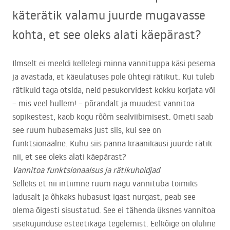
käterätik valamu juurde mugavasse
kohta, et see oleks alati käepärast?
Ilmselt ei meeldi kellelegi minna vannituppa käsi pesema
ja avastada, et käeulatuses pole ühtegi rätikut. Kui tuleb
rätikuid taga otsida, neid pesukorvidest kokku korjata või
– mis veel hullem! – põrandalt ja muudest vannitoa
sopikestest, kaob kogu rõõm sealviibimisest. Ometi saab
see ruum hubasemaks just siis, kui see on
funktsionaalne. Kuhu siis panna kraanikausi juurde rätik
nii, et see oleks alati käepärast?
Vannitoa funktsionaalsus ja rätikuhoidjad
Selleks et nii intiimne ruum nagu vannituba toimiks
ladusalt ja õhkaks hubasust igast nurgast, peab see
olema õigesti sisustatud. See ei tähenda üksnes vannitoa
sisekujunduse esteetikaga tegelemist. Eelkõige on oluline