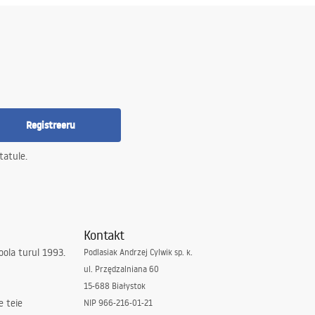
Registreeru
tatule.
Kontakt
ola turul 1993.
Podlasiak Andrzej Cylwik sp. k.
ul. Przędzalniana 60
15-688 Białystok
e teie
NIP 966-216-01-21