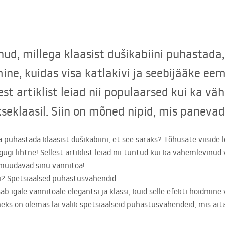
ud, millega klaasist dušikabiini puhastada, 
mine, kuidas visa katlakivi ja seebijääke ee
lest artiklist leiad nii populaarsed kui ka 
kseklaasil. Siin on mõned nipid, mis paneva
 puhastada klaasist dušikabiini, et see säraks? Tõhusate viiside l
gi lihtne! Sellest artiklist leiad nii tuntud kui ka vähemlevinud v
 muudavad sinu vannitoa!
ni? Spetsiaalsed puhastusvahendid
b igale vannitoale elegantsi ja klassi, kuid selle efekti hoidmine v
ks on olemas lai valik spetsiaalseid puhastusvahendeid, mis aitav