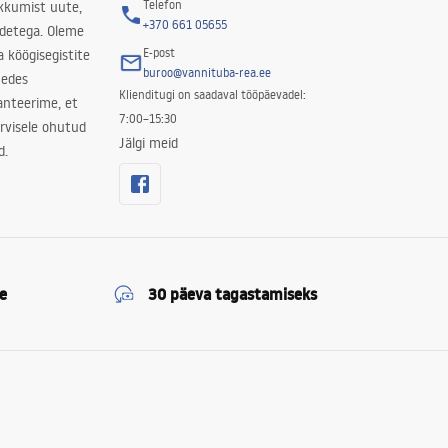
Telefon
kkumist uute,
+370 661 05655
odetega. Oleme
E-post
a köögisegistite
buroo@vannituba-rea.ee
nedes
Klienditugi on saadaval tööpäevadel:
ranteerime, et
7:00–15:30
rvisele ohutud
Jälgi meid
d.
e
30 päeva tagastamiseks