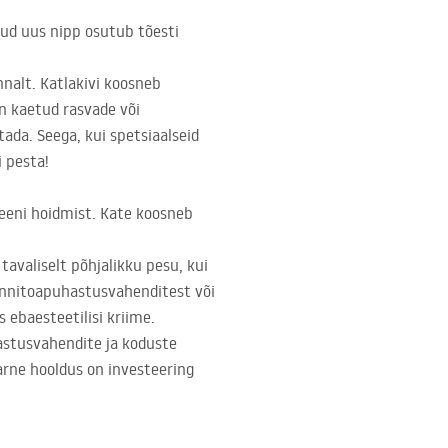
tud uus nipp osutub tõesti
nalt. Katlakivi koosneb
on kaetud rasvade või
tada. Seega, kui spetsiaalseid
 pesta!
eeni hoidmist. Kate koosneb
tavaliselt põhjalikku pesu, kui
 vannitoapuhastusvahenditest või
s ebaesteetilisi kriime.
astusvahendite ja koduste
aarne hooldus on investeering