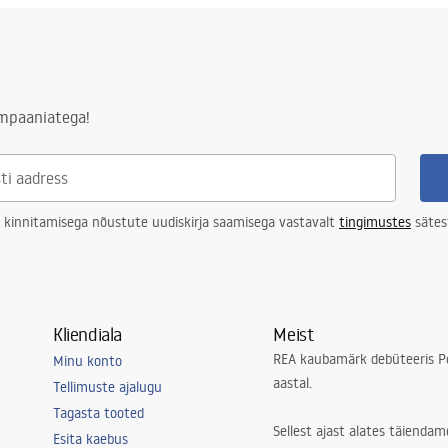
ampaaniatega!
 kinnitamisega nõustute uudiskirja saamisega vastavalt
tingimustes
sätes
Kliendiala
Meist
REA kaubamärk debüteeris Po
Minu konto
aastal.
Tellimuste ajalugu
Tagasta tooted
Sellest ajast alates täiendam
Esita kaebus