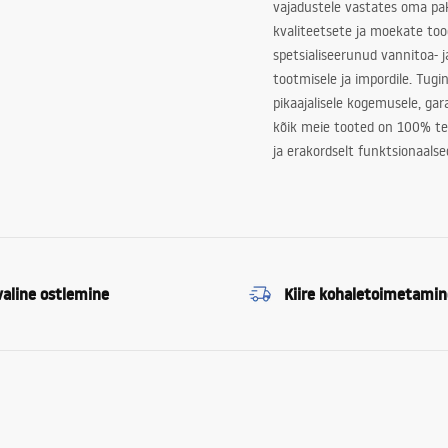
vajadustele vastates oma pa
kvaliteetsete ja moekate to
spetsialiseerunud vannitoa- j
tootmisele ja impordile. Tugi
pikaajalisele kogemusele, ga
kõik meie tooted on 100% te
ja erakordselt funktsionaalse
valine ostlemine
Kiire kohaletoimetamin