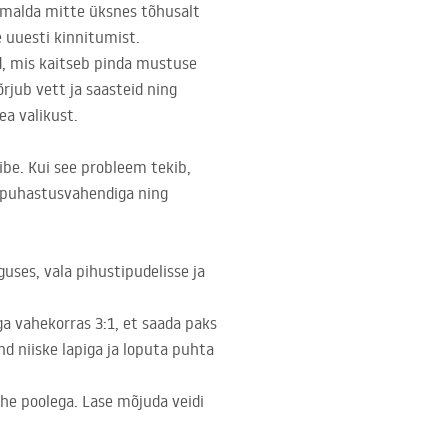
emalda mitte üksnes tõhusalt
e uuesti kinnitumist.
d, mis kaitseb pinda mustuse
rjub vett ja saasteid ning
ea valikust.
ibe. Kui see probleem tekib,
sipuhastusvahendiga ning
guses, vala pihustipudelisse ja
a vahekorras 3:1, et saada paks
d niiske lapiga ja loputa puhta
ühe poolega. Lase mõjuda veidi