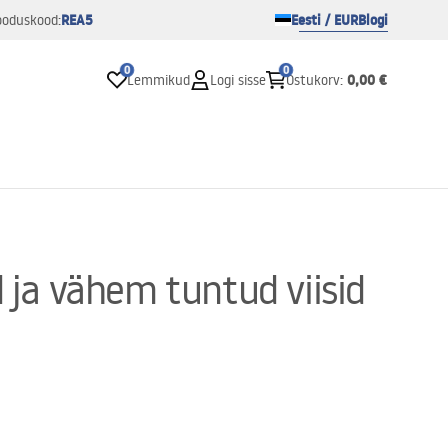
REA5
Eesti / EUR
Blogi
ooduskood:
0
0
0,00 €
Lemmikud
Logi sisse
Ostukorv
:
 ja vähem tuntud viisid