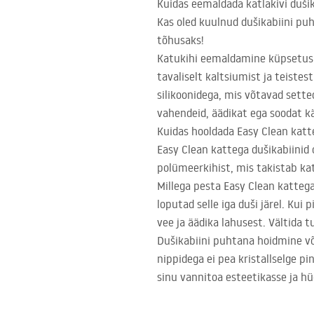
Kuidas eemaldada katlakivi duši
Kas oled kuulnud dušikabiini pu
tõhusaks!
Katukihi eemaldamine küpsetuspa
tavaliselt kaltsiumist ja teiste
silikoonidega, mis võtavad sette
vahendeid, äädikat ega soodat k
Kuidas hooldada Easy Clean katt
Easy Clean kattega dušikabiinid
polümeerkihist, mis takistab kat
Millega pesta Easy Clean kattega
loputad selle iga duši järel. Ku
vee ja äädika lahusest. Vältida t
Dušikabiini puhtana hoidmine võ
nippidega ei pea kristallselge p
sinu vannitoa esteetikasse ja hü