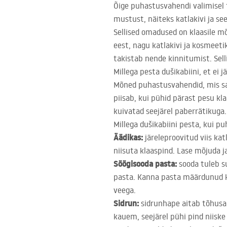
Õige puhastusvahendi valimisel
mustust, näiteks katlakivi ja se
Sellised omadused on klaasile 
eest, nagu katlakivi ja kosmeeti
takistab nende kinnitumist. Sell
Millega pesta dušikabiini, et ei j
Mõned puhastusvahendid, mis saa
piisab, kui pühid pärast pesu kl
kuivatad seejärel paberrätikuga.
Millega dušikabiini pesta, kui 
Äädikas:
järeleproovitud viis kat
niisuta klaaspind. Lase mõjuda ja
Söögisooda pasta:
sooda tuleb s
pasta. Kanna pasta määrdunud ko
veega.
Sidrun:
sidrunhape aitab tõhusal
kauem, seejärel pühi pind niiske 