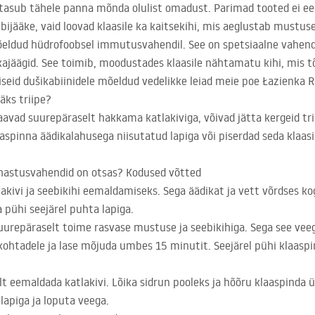
 tasub tähele panna mõnda olulist omadust. Parimad tooted ei e
ebijääke, vaid loovad klaasile ka kaitsekihi, mis aeglustab mustus
mõeldud hüdrofoobsel immutusvahendil. See on spetsiaalne vahen
kajäägid. See toimib, moodustades klaasile nähtamatu kihi, mis tõ
iseid dušikabiinidele mõeldud vedelikke leiad meie poe Łazienka R
ääks triipe?
vad suurepäraselt hakkama katlakiviga, võivad jätta kergeid tri
aaspinna äädikalahusega niisutatud lapiga või piserdad seda klaa
puhastusvahendid on otsas? Kodused võtted
lakivi ja seebikihi eemaldamiseks. Sega äädikat ja vett võrdses ko
 pühi seejärel puhta lapiga.
uurepäraselt toime rasvase mustuse ja seebikihiga. Sega see veeg
htadele ja lase mõjuda umbes 15 minutit. Seejärel pühi klaaspin
t eemaldada katlakivi. Lõika sidrun pooleks ja hõõru klaaspinda 
lapiga ja loputa veega.