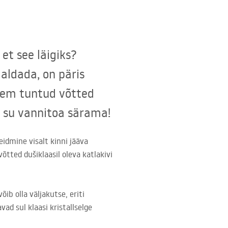
et see läigiks?
maldada, on päris
vähem tuntud võtted
d su vannitoa särama!
eidmine visalt kinni jääva
õtted dušiklaasil oleva katlakivi
õib olla väljakutse, eriti
ad sul klaasi kristallselge