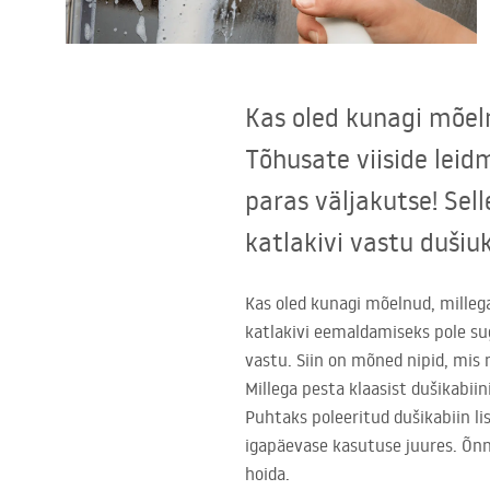
Tualettruumid
Vajub ära
Kas oled kunagi mõeln
Vannid ja ekraanid
Tõhusate viiside leid
paras väljakutse! Sel
Vannitoa segistid
katlakivi vastu dušiu
Vannitoas dušid
Kas oled kunagi mõelnud, millega
katlakivi eemaldamiseks pole sugu
Köök
vastu. Siin on mõned nipid, mis
Millega pesta klaasist dušikabii
Vannitoa tarvikud
Puhtaks poleeritud dušikabiin lisa
igapäevase kasutuse juures. Õnne
hoida.