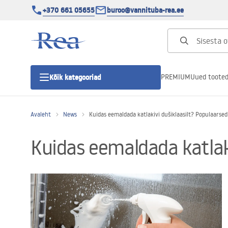
+370 661 05655
buroo@vannituba-rea.ee
PREMIUM
Uued toote
Kõik kategooriad
Avaleht
News
Kuidas eemaldada katlakivi dušiklaasilt? Populaarsed
Dušikabiinid
Kuidas eemaldada katlaki
Duši uks
Vannitoa dušialused
Lineaarne duši äravool