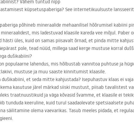
kabiinist? Vähem tuntud nipp
hastamisest küpsetuspaberiga? See internetikuulsuste lansseeri
beriga põhineb mineraalide mehaanilisel hõõrumisel kabiini pin
st mineraalidest, mis ladestuvad klaasile kareda vee mõjul. Paber 
d hästi üles, kuid on samas piisavalt õrnad, et pinda mitte kahjus
äepärast pole, tead nüüd, millega saad kerge mustuse korral dušši
ega dušikabiini?
 on populaarne lahendus, mis hõlbustab vannitoa puhtuse ja hügi
lakivi, mustuse ja muu saaste kinnitumist klaasile.
 dušikabiini, et seda mitte kahjustada? Isepuhastuv klaas ei vaja 
i pikema kasutuse järel märkad siiski mustust, piisab tavalistest
uleks traatnuustikuid ja väga kõvasid švamme, et klaasile ei tekik
ib tunduda keeruline, kuid turul saadaolevate spetsiaalsete puh
inna säilitamine olema vaevarikas. Tasub meeles pidada, et regul
gieeni.