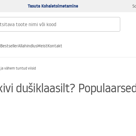
Tasuta Kohaletoimetamine
S
d
Bestseller
Allahindlus
Meist
Kontakt
 ja vähem tuntud viisid
vi dušiklaasilt? Populaarsed