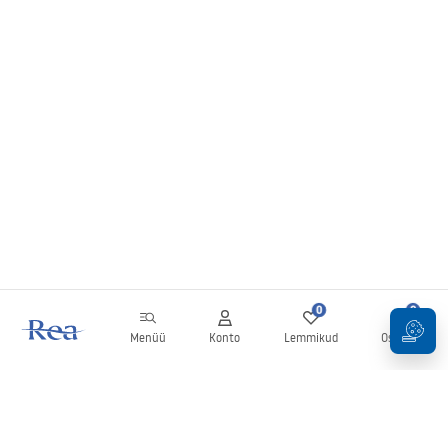
0
0
Menüü
Konto
Lemmikud
Ostukorv
Uudiskiri