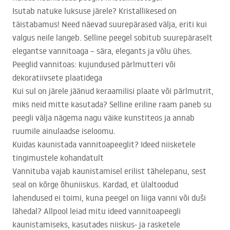
Isutab natuke luksuse järele? Kristallikesed on
täistabamus! Need näevad suurepärased välja, eriti kui
valgus neile langeb. Selline peegel sobitub suurepäraselt
elegantse vannitoaga – sära, elegants ja võlu ühes.
Peeglid vannitoas: kujundused pärlmutteri või
dekoratiivsete plaatidega
Kui sul on järele jäänud keraamilisi plaate või pärlmutrit,
miks neid mitte kasutada? Selline eriline raam paneb su
peegli välja nägema nagu väike kunstiteos ja annab
ruumile ainulaadse iseloomu.
Kuidas kaunistada vannitoapeeglit? Ideed niisketele
tingimustele kohandatult
Vannituba vajab kaunistamisel erilist tähelepanu, sest
seal on kõrge õhuniiskus. Kardad, et ülaltoodud
lahendused ei toimi, kuna peegel on liiga vanni või duši
lähedal? Allpool leiad mitu ideed vannitoapeegli
kaunistamiseks, kasutades niiskus- ja rasketele