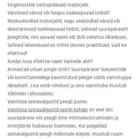
tingimustele vastupidavaid materjale.
Värvilised värvid või hoopis isekleepuvad teibid?
Niiskuskindlad materjalid, nagu veekindlad värvid või
dekoratiivsed isekleepuvad teibid, sobivad suurepäraselt
peeglitele, mis asuvad vanni või duši vahetus läheduses.
Sellised lahendused on mitte üksnes praktilised, vaid ka
efektsed!
Kuidas luua efektne raam taimede abil?
Armastad urban jungle stiili? Suurepärane! Sukulentide
või kunsttaimedega kaunistatud peegel sobib vannituppa
ideaalselt. Lisa veidi rohelust ja sinu vannituba muutub
tõeliseks rahuoaasiks.
Vannitoa seinavalgustid peegli juures
Vannitoa seinavalgustid peegli kohale
on veel üks
suurepärane viis peegli ilme mitmekesistamiseks ja
interjöörile hubasuse lisamiseks. Kui paigaldad
seinavalgustid peegli mõlemale küljele, muutub ruum