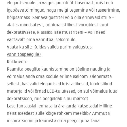
elegantsemaks ja valgus jaotub ühtlasemalt, mis teeb
igapäevatoimingud, nagu meigi tegemine või raseerimine,
hõlpsamaks. Seinavalgustitel võib olla erinevaid stiile –
alates moodsatest, minimalistlikest vormidest kuni
dekoratiivsete, klassikaliste mustriteni – vali need
vastavalt oma vannitoa iseloomule.
Vaata ka siit:
Kuidas valida parim valgustus
vannitoapeeglile?
Kokkuvõte
Raamita peeglite kaunistamine on tõeline nauding ja
võimalus anda oma kodule eriline iseloom. Olenemata
sellest, kas valid elegantsed kristallikesed, looduslikud
materjalid või õrnad
LED
-tulukesed, on sul võimalus luua
dekoratsioon, mis peegeldab sinu maitset.
Lase fantaasial lennata ja ära karda katsetada! Milline
neist ideedest sulle kõige rohkem meeldib? Ammuta
inspiratsiooni ja kaunista oma peegel juba täna!