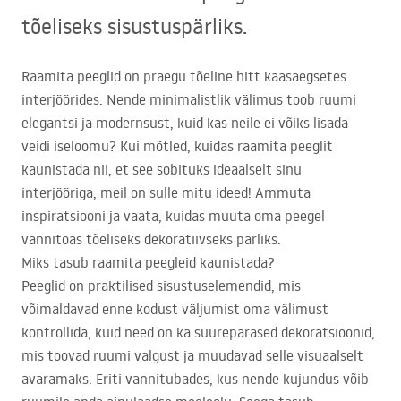
tõeliseks sisustuspärliks.
Raamita peeglid on praegu tõeline hitt kaasaegsetes
interjöörides. Nende minimalistlik välimus toob ruumi
elegantsi ja modernsust, kuid kas neile ei võiks lisada
veidi iseloomu? Kui mõtled, kuidas raamita peeglit
kaunistada nii, et see sobituks ideaalselt sinu
interjööriga, meil on sulle mitu ideed! Ammuta
inspiratsiooni ja vaata, kuidas muuta oma peegel
vannitoas tõeliseks dekoratiivseks pärliks.
Miks tasub raamita peegleid kaunistada?
Peeglid on praktilised sisustuselemendid, mis
võimaldavad enne kodust väljumist oma välimust
kontrollida, kuid need on ka suurepärased dekoratsioonid,
mis toovad ruumi valgust ja muudavad selle visuaalselt
avaramaks. Eriti vannitubades, kus nende kujundus võib