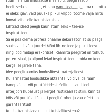
ruumile anda ainulaadse meeleolu. Seega tasub
hoolitseda selle eest, et sinu
vannitoapeegel
ilma raamita
ei oleks igav, vaid püüaks pilku! Allpool toome välja mitu
loovat viisi selle kaunistamiseks.
Lihtsad ideed peegli kaunistamiseks – tee-ise
inspiratsioon
Sa ei pea olema professionaalne dekoraator, et su peegel
saaks veidi võlu juurde! Mõni lihtne idee ja pisut loovust
ning lood midagi erakordset. Raamita peeglitel on tohutu
potentsiaal, ja allpool leiad inspiratsiooni, mida on kodus
kerge ise järele teha.
Idee peegliraamiks looduslikest materjalidest
Kui armastad looduslikke aktsente, võid valida raami
kanepköiest või puutükkidest. Selline lisand toob
interjööri hubasust ja kerget rustikaalset stiili. Kinnita
köis või puutükid õigesti peegli ümber ja vau-efekt on
garanteeritud!
Kuidas kaunistada peeglit kristallikestega?