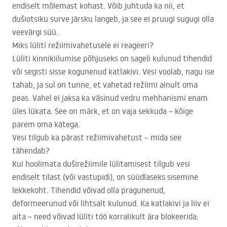
endiselt mõlemast kohast. Võib juhtuda ka nii, et
dušiotsiku surve järsku langeb, ja see ei pruugi sugugi olla
veevärgi süü.
Miks lüliti režiimivahetusele ei reageeri?
Lüliti kinnikiilumise põhjuseks on sageli kulunud tihendid
või segisti sisse kogunenud katlakivi. Vesi voolab, nagu ise
tahab, ja sul on tunne, et vahetad režiimi ainult oma
peas. Vahel ei jaksa ka väsinud vedru mehhanismi enam
üles lükata. See on märk, et on vaja sekkuda – kõige
parem oma kätega.
Vesi tilgub ka pärast režiimivahetust – mida see
tähendab?
Kui hoolimata duširežiimile lülitamisest tilgub vesi
endiselt tilast (või vastupidi), on süüdlaseks sisemine
lekkekoht. Tihendid võivad olla pragunenud,
deformeerunud või lihtsalt kulunud. Ka katlakivi ja liiv ei
aita – need võivad lüliti töö korralikult ära blokeerida.