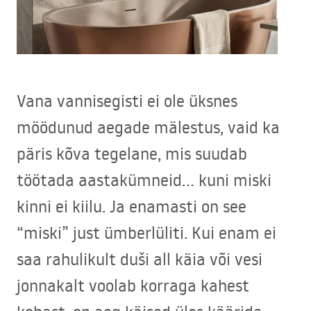
Vana vannisegisti ei ole üksnes
möödunud aegade mälestus, vaid ka
päris kõva tegelane, mis suudab
töötada aastakümneid… kuni miski
kinni ei kiilu. Ja enamasti on see
“miski” just ümberlüliti. Kui enam ei
saa rahulikult duši all käia või vesi
jonnakalt voolab korraga kahest