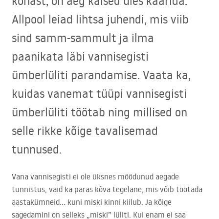
kohast, on aeg käised üles käärida.
Allpool leiad lihtsa juhendi, mis viib
sind samm-sammult ja ilma
paanikata läbi vannisegisti
ümberlüliti parandamise. Vaata ka,
kuidas vanemat tüüpi vannisegisti
ümberlüliti töötab ning millised on
selle rikke kõige tavalisemad
tunnused.
Vana vannisegisti ei ole üksnes möödunud aegade
tunnistus, vaid ka paras kõva tegelane, mis võib töötada
aastakümneid… kuni miski kinni kiilub. Ja kõige
sagedamini on selleks „miski” lüliti. Kui enam ei saa