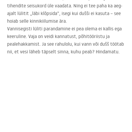
tihendite seisukord üle vaadata. Ning ei tee paha ka aeg-
ajalt lülitit „läbi klõpsida”, isegi kui dušši ei kasuta – see
hoiab selle kinnikiilumise ära.
Vannisegisti lüliti parandamine ei pea olema ei kallis ega
keeruline. Vaja on veidi kannatust, põhitööriistu ja
pealehakkamist. Ja see rahulolu, kui vann või dušš töötab
nii, et vesi läheb täpselt sinna, kuhu peab? Hindamatu.