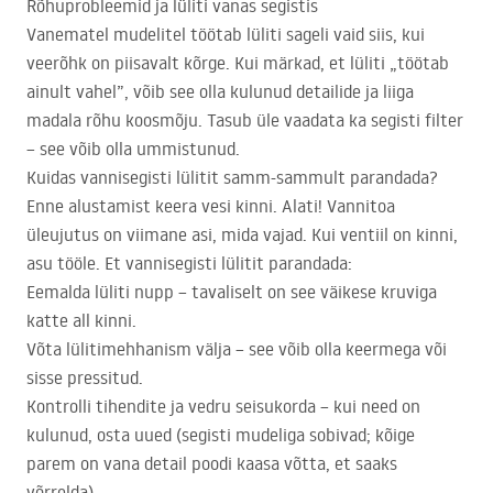
Rõhuprobleemid ja lüliti vanas segistis
Vanematel mudelitel töötab lüliti sageli vaid siis, kui
veerõhk on piisavalt kõrge. Kui märkad, et lüliti „töötab
ainult vahel”, võib see olla kulunud detailide ja liiga
madala rõhu koosmõju. Tasub üle vaadata ka segisti filter
– see võib olla ummistunud.
Kuidas vannisegisti lülitit samm-sammult parandada?
Enne alustamist keera vesi kinni. Alati! Vannitoa
üleujutus on viimane asi, mida vajad. Kui ventiil on kinni,
asu tööle. Et vannisegisti lülitit parandada:
Eemalda lüliti nupp – tavaliselt on see väikese kruviga
katte all kinni.
Võta lülitimehhanism välja – see võib olla keermega või
sisse pressitud.
Kontrolli tihendite ja vedru seisukorda – kui need on
kulunud, osta uued (segisti mudeliga sobivad; kõige
parem on vana detail poodi kaasa võtta, et saaks
võrrelda).