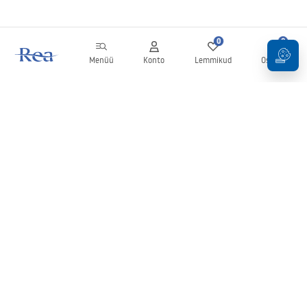
0
0
Menüü
Konto
Lemmikud
Ostukorv
Uudiskiri
Olge kursis uudiste ja kampaaniatega!
Registreeru
Oma andmete sisestamise ja kinnitamisega nõustute uudiskirja
saamisega vastavalt
tingimustes
sätestatule.