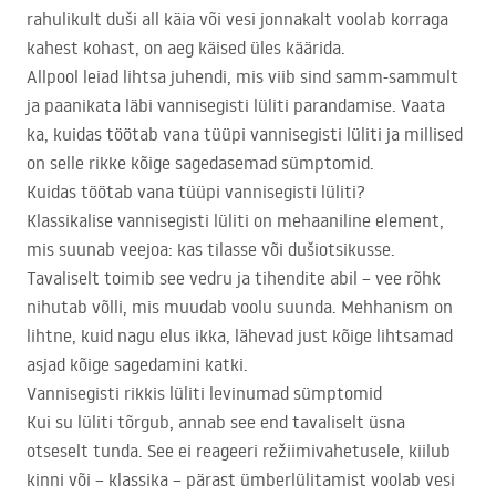
rahulikult duši all käia või vesi jonnakalt voolab korraga
kahest kohast, on aeg käised üles käärida.
Allpool leiad lihtsa juhendi, mis viib sind samm-sammult
ja paanikata läbi vannisegisti lüliti parandamise. Vaata
ka, kuidas töötab vana tüüpi vannisegisti lüliti ja millised
on selle rikke kõige sagedasemad sümptomid.
Kuidas töötab vana tüüpi vannisegisti lüliti?
Klassikalise vannisegisti lüliti on mehaaniline element,
mis suunab veejoa: kas tilasse või dušiotsikusse.
Tavaliselt toimib see vedru ja tihendite abil – vee rõhk
nihutab võlli, mis muudab voolu suunda. Mehhanism on
lihtne, kuid nagu elus ikka, lähevad just kõige lihtsamad
asjad kõige sagedamini katki.
Vannisegisti rikkis lüliti levinumad sümptomid
Kui su lüliti tõrgub, annab see end tavaliselt üsna
otseselt tunda. See ei reageeri režiimivahetusele, kiilub
kinni või – klassika – pärast ümberlülitamist voolab vesi