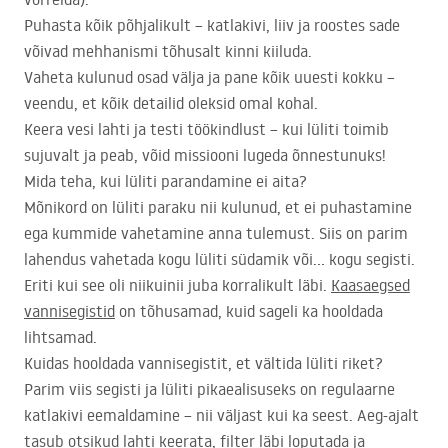
Puhasta kõik põhjalikult – katlakivi, liiv ja roostes sade
võivad mehhanismi tõhusalt kinni kiiluda.
Vaheta kulunud osad välja ja pane kõik uuesti kokku –
veendu, et kõik detailid oleksid omal kohal.
Keera vesi lahti ja testi töökindlust – kui lüliti toimib
sujuvalt ja peab, võid missiooni lugeda õnnestunuks!
Mida teha, kui lüliti parandamine ei aita?
Mõnikord on lüliti paraku nii kulunud, et ei puhastamine
ega kummide vahetamine anna tulemust. Siis on parim
lahendus vahetada kogu lüliti südamik või… kogu segisti.
Eriti kui see oli niikuinii juba korralikult läbi.
Kaasaegsed
vannisegistid
on tõhusamad, kuid sageli ka hooldada
lihtsamad.
Kuidas hooldada vannisegistit, et vältida lüliti riket?
Parim viis segisti ja lüliti pikaealisuseks on regulaarne
katlakivi eemaldamine – nii väljast kui ka seest. Aeg-ajalt
tasub otsikud lahti keerata, filter läbi loputada ja