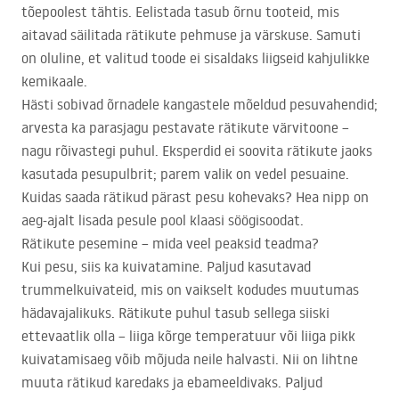
tõepoolest tähtis. Eelistada tasub õrnu tooteid, mis
aitavad säilitada rätikute pehmuse ja värskuse. Samuti
on oluline, et valitud toode ei sisaldaks liigseid kahjulikke
kemikaale.
Hästi sobivad õrnadele kangastele mõeldud pesuvahendid;
arvesta ka parasjagu pestavate rätikute värvitoone –
nagu rõivastegi puhul. Eksperdid ei soovita rätikute jaoks
kasutada pesupulbrit; parem valik on vedel pesuaine.
Kuidas saada rätikud pärast pesu kohevaks? Hea nipp on
aeg-ajalt lisada pesule pool klaasi söögisoodat.
Rätikute pesemine – mida veel peaksid teadma?
Kui pesu, siis ka kuivatamine. Paljud kasutavad
trummelkuivateid, mis on vaikselt kodudes muutumas
hädavajalikuks. Rätikute puhul tasub sellega siiski
ettevaatlik olla – liiga kõrge temperatuur või liiga pikk
kuivatamisaeg võib mõjuda neile halvasti. Nii on lihtne
muuta rätikud karedaks ja ebameeldivaks. Paljud