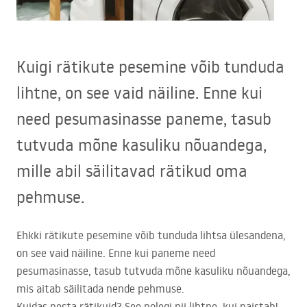
Kuigi rätikute pesemine võib tunduda
lihtne, on see vaid näiline. Enne kui
need pesumasinasse paneme, tasub
tutvuda mõne kasuliku nõuandega,
mille abil säilitavad rätikud oma
pehmuse.
Ehkki rätikute pesemine võib tunduda lihtsa ülesandena,
on see vaid näiline. Enne kui paneme need
pesumasinasse, tasub tutvuda mõne kasuliku nõuandega,
mis aitab säilitada nende pehmuse.
Kuidas pesta rätikuid? See polegi nii lihtne, kui paistab!