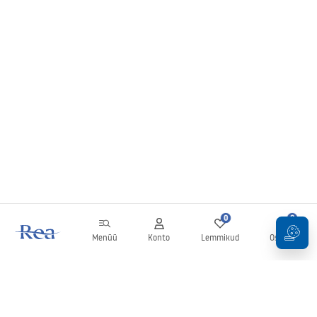
0
0
Menüü
Konto
Lemmikud
Ostukorv
Uudiskiri