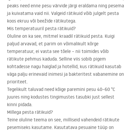
peaks need enne pesu värvide järgi eraldama ning pesema
ja kuivatama vaid nii. Valgeid rätikuid võib julgelt pesta
koos ekruu või beežide rätikutega.
Mis temperatuuril pesta rätikuid?
Oluline on ka see, mitmel kraadil rätikuid pesta. Kuigi
paljud arvavad, et parim on võimalikult kõrge
temperatuur, ei vasta see tõele – nii toimides võib
rätikute pehmus kaduda. Selline viis sobib pigem
kohtadesse nagu haiglad ja hotellid, kus rätikuid kasutab
väga palju erinevaid inimesi ja bakteritest vabanemine on
prioriteet.
Tegelikult taluvad need kõige paremini pesu 40–60 °C
juures ning kodustes tingimustes tasubki just sellest
kinni pidada.
Millega pesta rätikuid?
Teine oluline teema on see, milliseid vahendeid rätikute
pesemiseks kasutame. Kasutatava pesuaine tüüp on