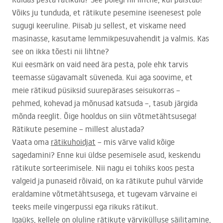
Võiks ju tunduda, et rätikute pesemine iseenesest pole
sugugi keeruline. Piisab ju sellest, et viskame need
masinasse, kasutame lemmikpesuvahendit ja valmis. Kas
see on ikka tõesti nii lihtne?
Kui eesmärk on vaid need ära pesta, pole ehk tarvis
teemasse sügavamalt süveneda. Kui aga soovime, et
meie rätikud püsiksid suurepärases seisukorras –
pehmed, kohevad ja mõnusad katsuda –, tasub järgida
mõnda reeglit. Õige hooldus on siin võtmetähtsusega!
Rätikute pesemine – millest alustada?
Vaata oma
rätikuhoidjat
– mis värve valid kõige
sagedamini? Enne kui üldse pesemisele asud, keskendu
rätikute sorteerimisele. Nii nagu ei tohiks koos pesta
valgeid ja punaseid rõivaid, on ka rätikute puhul värvide
eraldamine võtmetähtsusega, et tugevam värvaine ei
teeks meile vingerpussi ega rikuks rätikut.
Igaüks, kellele on oluline rätikute värvikülluse säilitamine,