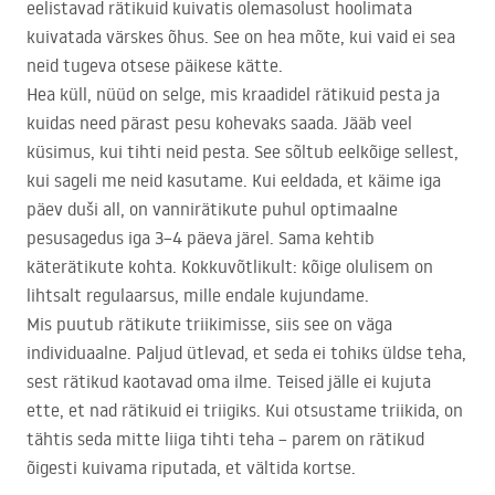
eelistavad rätikuid kuivatis olemasolust hoolimata
kuivatada värskes õhus. See on hea mõte, kui vaid ei sea
neid tugeva otsese päikese kätte.
Hea küll, nüüd on selge, mis kraadidel rätikuid pesta ja
kuidas need pärast pesu kohevaks saada. Jääb veel
küsimus, kui tihti neid pesta. See sõltub eelkõige sellest,
kui sageli me neid kasutame. Kui eeldada, et käime iga
päev duši all, on vannirätikute puhul optimaalne
pesusagedus iga 3–4 päeva järel. Sama kehtib
käterätikute kohta. Kokkuvõtlikult: kõige olulisem on
lihtsalt regulaarsus, mille endale kujundame.
Mis puutub rätikute triikimisse, siis see on väga
individuaalne. Paljud ütlevad, et seda ei tohiks üldse teha,
sest rätikud kaotavad oma ilme. Teised jälle ei kujuta
ette, et nad rätikuid ei triigiks. Kui otsustame triikida, on
tähtis seda mitte liiga tihti teha – parem on rätikud
õigesti kuivama riputada, et vältida kortse.