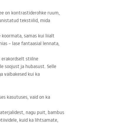
See on kontrastiderohke ruum,
nistatud tekstiilid, mida
 koormata, samas kui liialt
ias – lase fantaasial lennata,
erakordselt stiilne
le soojust ja hubasust. Selle
ega vaibakesed kui ka
ses kasutuses, vaid on ka
aterjalidest, nagu puit, bambus
iividele, kuid ka lihtsamate,