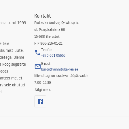
Kontakt
ola turul 1993.
Podlasiak Andrzej Cylwik sp. k.
ul. Przędzalniana 60
15-688 Białystok
e teie
NIP 966-216-01-21
Telefon
kkumist uute,
+370 661 05655
odetega. Oleme
E-post
a köögisegistite
buroo@vannituba-rea.ee
nedes
Klienditugi on saadaval tööpäevadel:
ranteerime, et
7:00–15:30
rvisele ohutud
Jälgi meid
d.