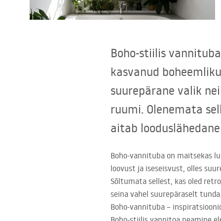
Tualettruumid
Vajub ära
Boho-stiilis vannituba
Vannid ja ekraanid
kasvanud boheemlikust
suurepärane valik nei
Vannitoa segistid
ruumi. Olenemata sell
Vannitoas dušid
aitab looduslähedane 
Köök
Boho-vannituba on maitsekas luk
loovust ja iseseisvust, olles suu
Vannitoa tarvikud
Sõltumata sellest, kas oled retr
seina vahel suurepäraselt tunda
Boho-vannituba – inspiratsiooni
Boho-stiilis vannitoa peamine e