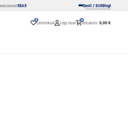
REA5
Eesti / EUR
Blogi
ooduskood:
0
0
0,00 €
Lemmikud
Logi sisse
Ostukorv
: