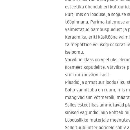
esteetika ühendab eri kultuurid
Puit, mis on looduse ja soojuse 
tööpinnana. Parima tulemuse ann
valmistatud bambuspuidust ja p
Keraamika, eriti käsitööna valmin
taimepottide või isegi dekorati
iseloomu.
Värviline klaas on veel üks elem
kosmeetikapudelite, värviliste pe
stiili mitmevärvilisust.
Plaadid ja armatuur loodusliku s
Boho-vannituba on ruum, mis me
mängivad siin võtmerolli, määra
Selles esteetikas ammutavad plaa
sinised varjundid. Siin kohtab nii
Looduslikke materjale meenutava
Selle tüübi interjööridele sobiv