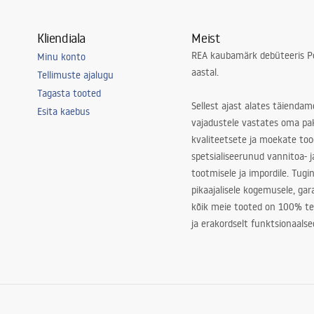
Kliendiala
Meist
REA kaubamärk debüteeris Po
Minu konto
aastal.
Tellimuste ajalugu
Tagasta tooted
Sellest ajast alates täiendam
Esita kaebus
vajadustele vastates oma pa
kvaliteetsete ja moekate to
spetsialiseerunud vannitoa- j
tootmisele ja impordile. Tugi
pikaajalisele kogemusele, ga
kõik meie tooted on 100% te
ja erakordselt funktsionaalse