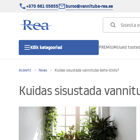
+370 661 05655
buroo@vannituba-rea.ee
PREMIUM
Uued toote
Kõik kategooriad
Avaleht
News
Kuidas sisustada vannituba boho-stiilis?
Dušikabiinid
Kuidas sisustada vannitu
Duši uks
Vannitoa dušialused
Lineaarne duši äravool