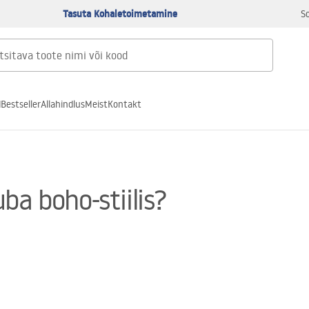
Tasuta Kohaletoimetamine
S
d
Bestseller
Allahindlus
Meist
Kontakt
ba boho-stiilis?