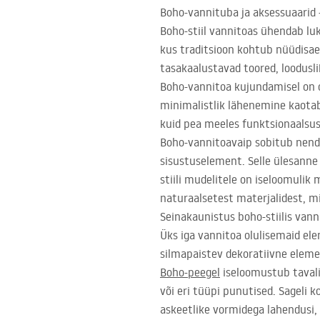
Boho-vannituba ja aksessuaarid –
Boho-stiil vannitoas ühendab luk
kus traditsioon kohtub nüüdisaeg
tasakaalustavad toored, loodusli
Boho-vannitoa kujundamisel on ol
minimalistlik lähenemine kaotab 
kuid pea meeles funktsionaalsust
Boho-vannitoavaip sobitub nende 
sisustuselement. Selle ülesanne 
stiili mudelitele on iseloomulik 
naturaalsetest materjalidest, m
Seinakaunistus boho-stiilis van
Üks iga vannitoa olulisemaid ele
silmapaistev dekoratiivne eleme
Boho-peegel
iseloomustub tavali
või eri tüüpi punutised. Sageli 
askeetlike vormidega lahendusi, 