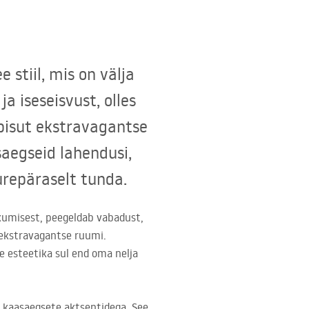
 stiil, mis on välja
a iseseisvust, olles
 pisut ekstravagantse
saegseid lahendusi,
urepäraselt tunda.
ikumisest, peegeldab vabadust,
i ekstravagantse ruumi.
ne esteetika sul end oma nelja
e kaasaegsete aktsentidega. See