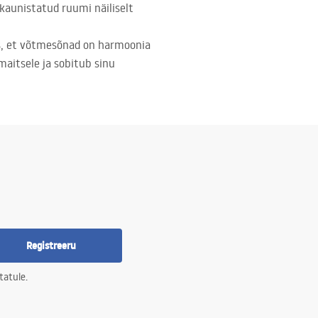
kaunistatud ruumi näiliselt
es, et võtmesõnad on harmoonia
maitsele ja sobitub sinu
Registreeru
tatule.