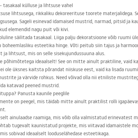
 tasakaal külluse ja lihtsuse vahel
suse lihtsusega, rikkaliku dekoreerituse toorete materjalidega. 
susega. Sageli esinevad idamaised mustrid, narmad, pitsid ja kau
kud elemendid nagu puit või kivi.
uline säilitada tasakaal. Liiga palju dekoratsioone võib ruumi üle
boheemlasliku esteetika hinge. Võti peitub siin tajus ja harmoon
 ja lihtsust, mis on selle sisekujundussuuna alus.
põhimõtetega ideaalselt! See on mitte ainult praktiline, vaid ka 
ei ole üksnes kaitsta põrandat niiskuse eest, vaid ka lisada ruumi
mustrite ja värvide rohkus. Need võivad olla nii etniliste mustrit
ida katavad peened mustrid.
nituppa? Panusta kaunile peeglile
mente on peegel, mis täidab mitte ainult praktilist rolli igapäeva
nt.
selt ainulaadse raamiga, mis võib olla valmistatud erinevatest m
kohtab tugevalt kaunistatud projekte, mis viitavad idamaistele mot
mis sobivad ideaalselt looduselähedase esteetikaga.