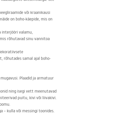
 peegliraamide või kraanikausi
 näide on boho-käepide, mis on
a interjööri valamu,
, mis rõhutavad sinu vannitoa
dekoratiivsete
et, rõhutades samal ajal boho-
 mugavusi. Plaadid ja armatuur
toonid ning isegi vett meenutavad
eerivad puitu, kivi või liivakivi.
loomu.
a – kulla või messingi toonides.