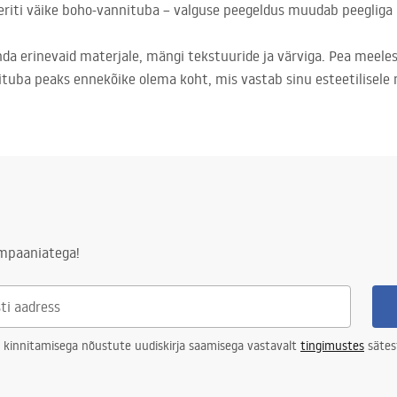
 eriti väike boho-vannituba – valguse peegeldus muudab peegliga 
nda erinevaid materjale, mängi tekstuuride ja värviga. Pea meel
ituba peaks ennekõike olema koht, mis vastab sinu esteetilisele 
ampaaniatega!
 kinnitamisega nõustute uudiskirja saamisega vastavalt
tingimustes
sätes