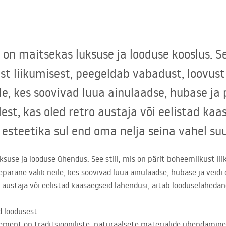
 on maitsekas luksuse ja looduse kooslus. See
 liikumisest, peegeldab vabadust, loovust j
le, kes soovivad luua ainulaadse, hubase ja
est, kas oled retro austaja või eelistad kaa
esteetika sul end oma nelja seina vahel su
suse ja looduse ühendus. See stiil, mis on pärit boheemlikust li
repärane valik neile, kes soovivad luua ainulaadse, hubase ja veid
o austaja või eelistad kaasaegseid lahendusi, aitab looduseläheda
.
d loodusest
lement on traditsiooniliste, naturaalsete materjalide ühendamin