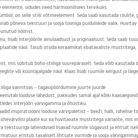
e elemente, sidudes need harmooniliseks tervikuks.
sümbol, on selle stiili võtmeelement. Seda saab kasutada riiulite,
ab põneva tekstuuri ja sooja tooniga puiduliikide valik. Huvitav
unutud nöörist.
u, lisab interjöörile ainulaadsust ja originaalsust. Seda saab tuu
ivplaatide näol. Tasub otsida keraamikat ebatavaliste mustritega
ent, mis sobitub boho-stiiliga suurepäraselt. Seda võib kasutada 
eglite või küünlajalgade näol. Klaas lisab ruumile kergust ja läig
tiiliga vannitoas – tagasipöördumine juurte juurde
enutab looduse lähedust, pakkudes samal ajal kõiki kaasaegseid
tledes interjööri värvigamma ja õhustiku.
did inspiratsiooni looduse värvipaletist – beeži, halli, rohelise 
 ühevärvilisi plaate kui ka huvitavate mustritega variante, mis imit
 tekstuuriga lahendused lisavad ruumile sügavust ja ehtsat ise
 armatuur eristub tavaliselt lihtsate vormide ja sooja värvigammag