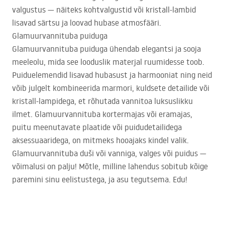
valgustus — näiteks kohtvalgustid või kristall-lambid
lisavad särtsu ja loovad hubase atmosfääri.
Glamuurvannituba puiduga
Glamuurvannituba puiduga ühendab elegantsi ja sooja
meeleolu, mida see looduslik materjal ruumidesse toob.
Puiduelemendid lisavad hubasust ja harmooniat ning neid
võib julgelt kombineerida marmori, kuldsete detailide või
kristall-lampidega, et rõhutada vannitoa luksuslikku
ilmet. Glamuurvannituba kortermajas või eramajas,
puitu meenutavate plaatide või puidudetailidega
aksessuaaridega, on mitmeks hooajaks kindel valik.
Glamuurvannituba duši või vanniga, valges või puidus —
võimalusi on palju! Mõtle, milline lahendus sobitub kõige
paremini sinu eelistustega, ja asu tegutsema. Edu!