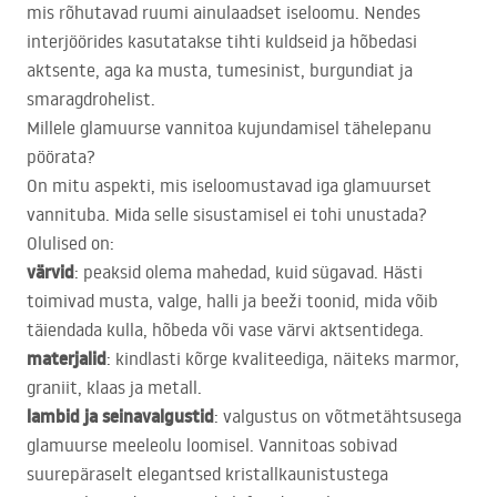
mis rõhutavad ruumi ainulaadset iseloomu. Nendes
interjöörides kasutatakse tihti kuldseid ja hõbedasi
aktsente, aga ka musta, tumesinist, burgundiat ja
smaragdrohelist.
Millele glamuurse vannitoa kujundamisel tähelepanu
pöörata?
On mitu aspekti, mis iseloomustavad iga glamuurset
vannituba. Mida selle sisustamisel ei tohi unustada?
Olulised on:
värvid
: peaksid olema mahedad, kuid sügavad. Hästi
toimivad musta, valge, halli ja beeži toonid, mida võib
täiendada kulla, hõbeda või vase värvi aktsentidega.
materjalid
: kindlasti kõrge kvaliteediga, näiteks marmor,
graniit, klaas ja metall.
lambid ja seinavalgustid
: valgustus on võtmetähtsusega
glamuurse meeleolu loomisel. Vannitoas sobivad
suurepäraselt elegantsed kristallkaunistustega