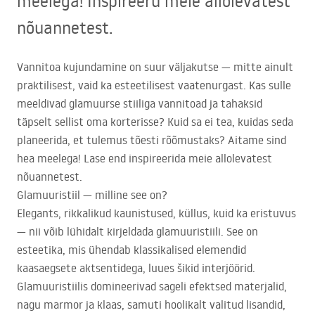
meelega! Inspireeru meie allolevatest
nõuannetest.
Vannitoa kujundamine on suur väljakutse — mitte ainult
praktilisest, vaid ka esteetilisest vaatenurgast. Kas sulle
meeldivad glamuurse stiiliga vannitoad ja tahaksid
täpselt sellist oma korterisse? Kuid sa ei tea, kuidas seda
planeerida, et tulemus tõesti rõõmustaks? Aitame sind
hea meelega! Lase end inspireerida meie allolevatest
nõuannetest.
Glamuuristiil — milline see on?
Elegants, rikkalikud kaunistused, küllus, kuid ka eristuvus
— nii võib lühidalt kirjeldada glamuuristiili. See on
esteetika, mis ühendab klassikalised elemendid
kaasaegsete aktsentidega, luues šikid interjöörid.
Glamuuristiilis domineerivad sageli efektsed materjalid,
nagu marmor ja klaas, samuti hoolikalt valitud lisandid,