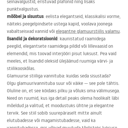
seinavalgustid, eristuvad plafonid ning lisaks
punktvalgustus.
mööbel ja sisustus
: eelista elegantseid, klassikalisi vorme,
näiteks peegelpindsete ustega kapid, voolava joonega
vabaltseisvad vannid või
elegantne glamuurstiilis valamu
.
lisandid ja dekoratsioonid
: kaunistatud raamidega
peeglid, elegantsete raamidega pildid või lillevaasid on
elemendid, mis toovad interjööri pisut luksust. Pea vaid
meeles, et lisandid oleksid ülejäänud ruumiga värvi- ja
stiilikooskõlas.
Glamuurse stiiliga vannituba: kuidas seda sisustada?
Olgu glamuurivannituba suur või väike — see pole tähtis.
Oluline on, et see köidaks pilku ja võluks oma välimusega.
Need on ruumid, kus iga detail peaks olema hoolikalt läbi
mõeldud ja valitud, et moodustuks ühtne ja elegantne
tervik. See stiil sobib suurepäraselt mitte ainult
elutubadesse või magamistubadesse, vaid ka
vannitubadesse, mis võivad muutuda tõelisteks luksuse