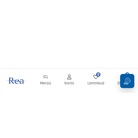
0
0
Menüü
Konto
Lemmikud
Ostukorv
Uudiskiri
Olge kursis uudiste ja kampaaniatega!