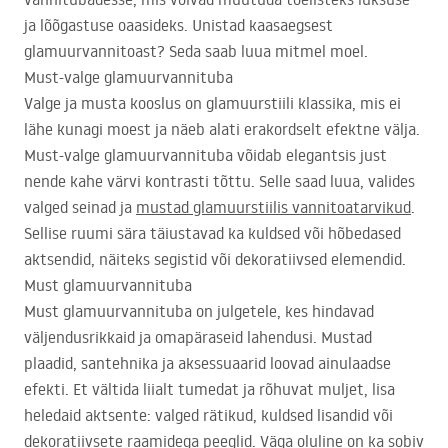
ja lõõgastuse oaasideks. Unistad kaasaegsest
glamuurvannitoast? Seda saab luua mitmel moel.
Must-valge glamuurvannituba
Valge ja musta kooslus on glamuurstiili klassika, mis ei
lähe kunagi moest ja näeb alati erakordselt efektne välja.
Must-valge glamuurvannituba võidab elegantsis just
nende kahe värvi kontrasti tõttu. Selle saad luua, valides
valged seinad ja
mustad glamuurstiilis vannitoatarvikud
.
Sellise ruumi sära täiustavad ka kuldsed või hõbedased
aktsendid, näiteks segistid või dekoratiivsed elemendid.
Must glamuurvannituba
Must glamuurvannituba on julgetele, kes hindavad
väljendusrikkaid ja omapäraseid lahendusi. Mustad
plaadid, santehnika ja aksessuaarid loovad ainulaadse
efekti. Et vältida liialt tumedat ja rõhuvat muljet, lisa
heledaid aktsente: valged rätikud, kuldsed lisandid või
dekoratiivsete raamidega peeglid. Väga oluline on ka sobiv