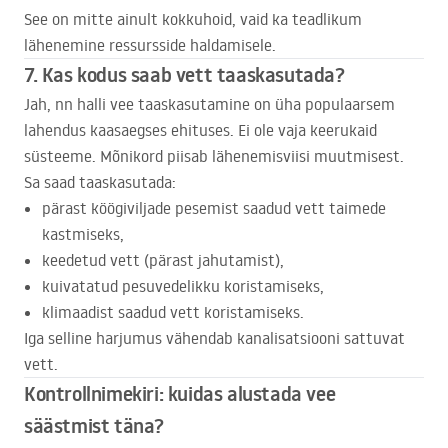
See on mitte ainult kokkuhoid, vaid ka teadlikum
lähenemine ressursside haldamisele.
7. Kas kodus saab vett taaskasutada?
Jah, nn halli vee taaskasutamine on üha populaarsem
lahendus kaasaegses ehituses. Ei ole vaja keerukaid
süsteeme. Mõnikord piisab lähenemisviisi muutmisest.
Sa saad taaskasutada:
pärast köögiviljade pesemist saadud vett taimede
kastmiseks,
keedetud vett (pärast jahutamist),
kuivatatud pesuvedelikku koristamiseks,
klimaadist saadud vett koristamiseks.
Iga selline harjumus vähendab kanalisatsiooni sattuvat
vett.
Kontrollnimekiri: kuidas alustada vee
säästmist täna?