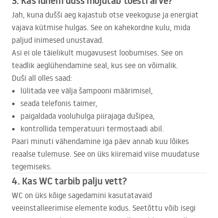
3. Kas lühem dušš mõjutab tõesti arve?
Jah, kuna dušši aeg kajastub otse veekoguse ja energiat
vajava kütmise hulgas. See on kahekordne kulu, mida
paljud inimesed unustavad.
Asi ei ole täielikult mugavusest loobumises. See on
teadlik aeglühendamine seal, kus see on võimalik.
Duši all olles saad:
lülitada vee välja šampooni määrimisel,
seada telefonis taimer,
paigaldada vooluhulga piirajaga dušipea,
kontrollida temperatuuri termostaadi abil.
Paari minuti vähendamine iga päev annab kuu lõikes
reaalse tulemuse. See on üks kiiremaid viise muudatuse
tegemiseks.
4. Kas WC tarbib palju vett?
WC on üks kõige sagedamini kasutatavaid
veeinstalleerimise elemente kodus. Seetõttu võib isegi