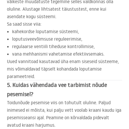
väikeste muudatuste tegemine selles valdkonnas olla
oluline. Alustage lihtsatest täiustustest, enne kui
asendate kogu süsteemi.
Sa saad sisse viia:
kahekordse loputamise süsteemi,
loputusveevõimsuse reguleerimise,
regulaarse ventiili tiheduse kontrollimise,
vana mehhanismi vahetamise efektiivsemaks.
Uued vannitoad kasutavad üha enam siseseid süsteeme,
mis võimaldavad täpselt kohandada loputamise
parameetreid.
5. Kuidas vähendada vee tarbimist nõude
pesemisel?
Toidunõude pesemise viis on tohutult oluline. Paljud
inimesed ei mõista, kui palju vett voolab kraani kaudu iga
pesemisseansi ajal. Peamine on kõrvaldada pidevalt
avatud kraani harjumus.