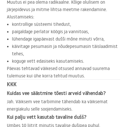
Muutus ei pea olema radikaalne. Kõige olulisem on
järjepidevus ja mitme lihtsa meetme rakendamine.
Alustamiseks:
kontrollige süsteemi tihedust,
paigaldage perlator köögis ja vannitoas,
lühendage igapäevast dušši mõne minuti võrra,
käivitage pesumasin ja nõudepesumasin täislaadimist
tehes,
koguge vett edasiseks kasutamiseks.
Päevas tehtavad väikesed otsused annavad suurema
tulemuse kui ühe korra tehtud muutus.
KKK
Kuidas vee säästmine tõesti arveid vähendab?
Jah. Väiksem vee tarbimine tähendab ka väiksemat
energiakulu selle soojendamiseks.
Kui palju vett kasutab tavaline dušš?
Umbes 10 liitrit minutis tavalise dušipea puhul.