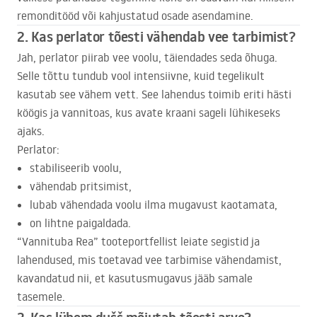
remonditööd või kahjustatud osade asendamine.
2. Kas perlator tõesti vähendab vee tarbimist?
Jah, perlator piirab vee voolu, täiendades seda õhuga.
Selle tõttu tundub vool intensiivne, kuid tegelikult
kasutab see vähem vett. See lahendus toimib eriti hästi
köögis ja vannitoas, kus avate kraani sageli lühikeseks
ajaks.
Perlator:
stabiliseerib voolu,
vähendab pritsimist,
lubab vähendada voolu ilma mugavust kaotamata,
on lihtne paigaldada.
“Vannituba Rea” tooteportfellist leiate segistid ja
lahendused, mis toetavad vee tarbimise vähendamist,
kavandatud nii, et kasutusmugavus jääb samale
tasemele.