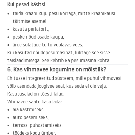
Kui pesed käsitsi:
täida kraani kuju pesu korraga, mitte kraanikausi
täitmise asemel,
kasuta perlatorit,
peske nõud osade kaupa,
ärge sulatage toitu voolavas vees.
Kui kasutad nõudepesumasinat, lülitage see sisse
täislaadimisega. See kehtib ka pesumasina kohta.
6. Kas vihmavee kogumine on mõistlik?
Ehitusse integreeritud süsteem, mille puhul vihmavesi
võib asendada joogivee seal, kus seda ei ole vaja.
Kasutusalad on tõesti laiad.
Vihmavee saate kasutada:
aia kastmiseks,
auto pesemiseks,
terrassi puhastamiseks,
töödeks kodu ümber.