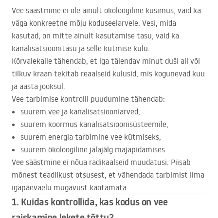
Vee säästmine ei ole ainult ökoloogiline küsimus, vaid ka
väga konkreetne mõju koduseelarvele. Vesi, mida
kasutad, on mitte ainult kasutamise tasu, vaid ka
kanalisatsioonitasu ja selle kütmise kulu.
Kõrvalekalle tähendab, et iga täiendav minut duši all või
tilkuv kraan tekitab reaalseid kulusid, mis kogunevad kuu
ja aasta jooksul.
Vee tarbimise kontrolli puudumine tähendab:
suurem vee ja kanalisatsiooniarved,
suurem koormus kanalisatsioonisüsteemile,
suurem energia tarbimine vee kütmiseks,
suurem ökoloogiline jalajälg majapidamises.
Vee säästmine ei nõua radikaalseid muudatusi. Piisab
mõnest teadlikust otsusest, et vähendada tarbimist ilma
igapäevaelu mugavust kaotamata.
1. Kuidas kontrollida, kas kodus on vee
raiskamine lekete tõttu?