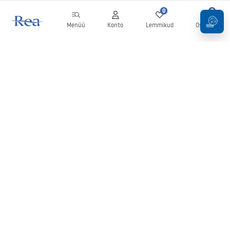
0
0
Menüü
Konto
Lemmikud
Ostukorv
Uudiskiri
Olge kursis uudiste ja kampaaniatega!
Registreeru
Oma andmete sisestamise ja kinnitamisega nõustute uudiskirja
saamisega vastavalt
tingimustes
sätestatule.