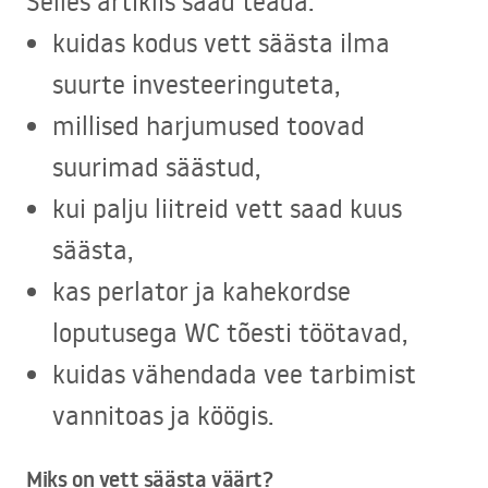
Selles artiklis saad teada:
kuidas kodus vett säästa ilma
suurte investeeringuteta,
millised harjumused toovad
suurimad säästud,
kui palju liitreid vett saad kuus
säästa,
kas perlator ja kahekordse
loputusega WC tõesti töötavad,
kuidas vähendada vee tarbimist
vannitoas ja köögis.
Miks on vett säästa väärt?