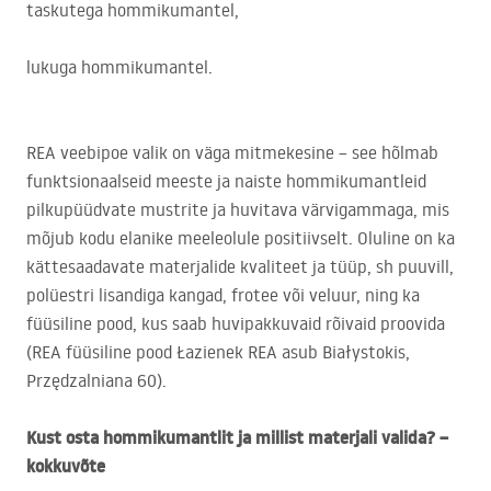
taskutega hommikumantel,
lukuga hommikumantel.
REA
veebipoe valik on väga mitmekesine – see hõlmab
funktsionaalseid meeste ja naiste hommikumantleid
pilkupüüdvate mustrite ja huvitava värvigammaga, mis
mõjub kodu elanike meeleolule positiivselt. Oluline on ka
kättesaadavate materjalide kvaliteet ja tüüp, sh puuvill,
polüestri lisandiga kangad, frotee või veluur, ning ka
füüsiline pood, kus saab huvipakkuvaid rõivaid proovida
(
REA
füüsiline pood Łazienek
REA
asub Białystokis,
Przędzalniana 60).
Kust osta hommikumantlit ja millist materjali valida? –
kokkuvõte