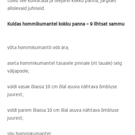
tuleb see kuivatada ja seejärel kokku panna, järgides
allolevaid juhiseid.
Kuidas hommikumantel kokku panna – 9 lihtsat sammu
võta hommikumantli vöö ära;
aseta hommikumantel tasasele pinnale (nt lauale) selg
väljapoole;
voldi vasak õlaosa 10 cm õlal asuva nähtava õmbluse
juurest;
voldi parem õlaosa 10 cm õlal asuva nähtava õmbluse
juurest;
silu hommikumantel;