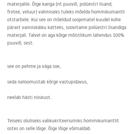
materjalile. Õige kanga (nt puuvill, polüestri lisand,
frotee, veluur) valimiseks tuleks mõelda hommikumantli
otstarbele. Kui see on mõeldud soojematel kuudel kohe
pärast vanniskäiku katteks, soovitame polüestri lisandiga
materjali. Talvel on aga kõige mõistlikum lahendus 100%
puuvill, sest:
see on pehme ja väga soe,
seda iseloomustab kõrge vastupidavus,
neelab hästi niiskust.
Teiseks oluliseks valikukriteeriumiks hommikumantlit
ostes on selle lõige. Õige lõige võimaldab