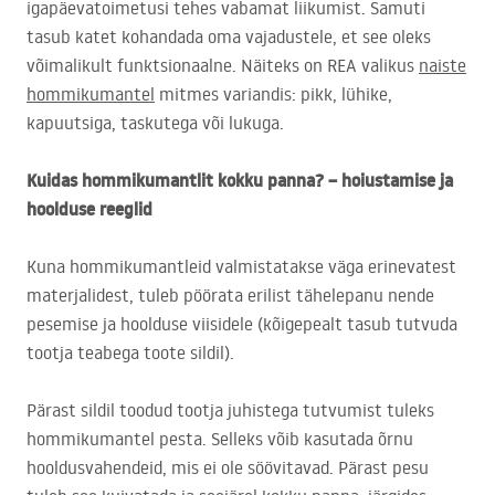
igapäevatoimetusi tehes vabamat liikumist. Samuti
tasub katet kohandada oma vajadustele, et see oleks
võimalikult funktsionaalne. Näiteks on
REA
valikus
naiste
hommikumantel
mitmes variandis: pikk, lühike,
kapuutsiga, taskutega või lukuga.
Kuidas hommikumantlit kokku panna? – hoiustamise ja
hoolduse reeglid
Kuna hommikumantleid valmistatakse väga erinevatest
materjalidest, tuleb pöörata erilist tähelepanu nende
pesemise ja hoolduse viisidele (kõigepealt tasub tutvuda
tootja teabega toote sildil).
Pärast sildil toodud tootja juhistega tutvumist tuleks
hommikumantel pesta. Selleks võib kasutada õrnu
hooldusvahendeid, mis ei ole söövitavad. Pärast pesu