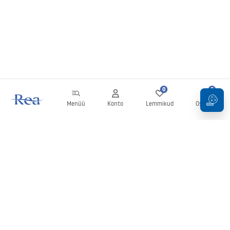
0
0
Menüü
Konto
Lemmikud
Ostukorv
Uudiskiri
Olge kursis uudiste ja kampaaniatega!
Registreeru