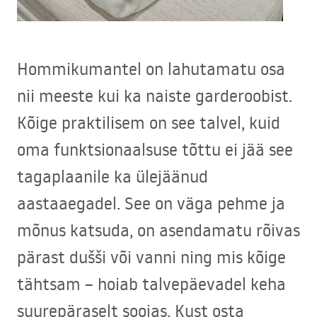
Hommikumantel on lahutamatu osa
nii meeste kui ka naiste garderoobist.
Kõige praktilisem on see talvel, kuid
oma funktsionaalsuse tõttu ei jää see
tagaplaanile ka ülejäänud
aastaaegadel. See on väga pehme ja
mõnus katsuda, on asendamatu rõivas
pärast dušši või vanni ning mis kõige
tähtsam – hoiab talvepäevadel keha
suurepäraselt soojas. Kust osta