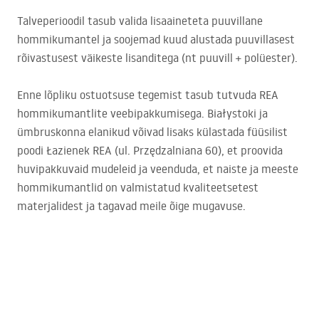
Talveperioodil tasub valida lisaaineteta puuvillane
hommikumantel ja soojemad kuud alustada puuvillasest
rõivastusest väikeste lisanditega (nt puuvill + polüester).
Enne lõpliku ostuotsuse tegemist tasub tutvuda
REA
hommikumantlite veebipakkumisega. Białystoki ja
ümbruskonna elanikud võivad lisaks külastada füüsilist
poodi Łazienek
REA
(ul. Przędzalniana 60), et proovida
huvipakkuvaid mudeleid ja veenduda, et naiste ja meeste
hommikumantlid on valmistatud kvaliteetsetest
materjalidest ja tagavad meile õige mugavuse.