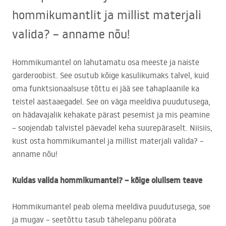
hommikumantlit ja millist materjali
valida? – anname nõu!
Hommikumantel on lahutamatu osa meeste ja naiste
garderoobist. See osutub kõige kasulikumaks talvel, kuid
oma funktsionaalsuse tõttu ei jää see tahaplaanile ka
teistel aastaaegadel. See on väga meeldiva puudutusega,
on hädavajalik kehakate pärast pesemist ja mis peamine
– soojendab talvistel päevadel keha suurepäraselt. Niisiis,
kust osta hommikumantel ja millist materjali valida? –
anname nõu!
Kuidas valida hommikumantel? – kõige olulisem teave
Hommikumantel peab olema meeldiva puudutusega, soe
ja mugav – seetõttu tasub tähelepanu pöörata