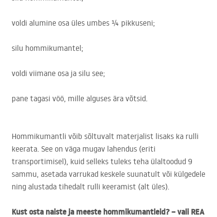
voldi alumine osa üles umbes ¼ pikkuseni;
silu hommikumantel;
voldi viimane osa ja silu see;
pane tagasi vöö, mille alguses ära võtsid.
Hommikumantli võib sõltuvalt materjalist lisaks ka rulli
keerata. See on väga mugav lahendus (eriti
transportimisel), kuid selleks tuleks teha ülaltoodud 9
sammu, asetada varrukad keskele suunatult või külgedele
ning alustada tihedalt rulli keeramist (alt üles).
Kust osta naiste ja meeste hommikumantleid? – vali
REA