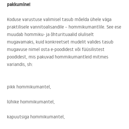
pakkumine!
Koduse varustuse valimisel tasub mõelda ühele väga
praktilisele vannitoalisandile – hommikumantlile. See ese
muudab hommiku- ja õhturituaalid oluliselt
mugavamaks, kuid konkreetset mudelit valides tasub
mugavuse nimel osta e-poodidest või füüsilistest
poodidest, mis pakuvad hommikumantleid mitmes
variandis, sh:
pikk hommikumantel,
lühike hommikumantel,
kapuutsiga hommikumantel,