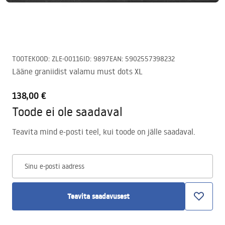
TOOTEKOOD
:
ZLE-00116
ID
:
9897
EAN
:
5902557398232
Lääne graniidist valamu must dots XL
138,00 €
Toode ei ole saadaval
Teavita mind e-posti teel, kui toode on jälle saadaval.
Sinu e-posti aadress
Teavita saadavusest