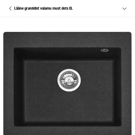
Lääne graniidist valamu must dots XL