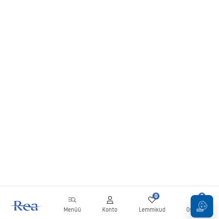
0
0
Menüü
Konto
Lemmikud
Ostukorv