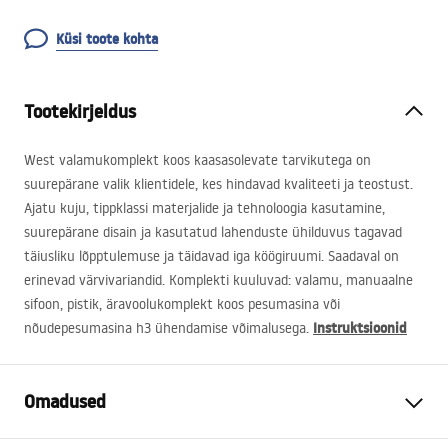
Küsi toote kohta
Tootekirjeldus
West valamukomplekt koos kaasasolevate tarvikutega on
suurepärane valik klientidele, kes hindavad kvaliteeti ja teostust.
Ajatu kuju, tippklassi materjalide ja tehnoloogia kasutamine,
suurepärane disain ja kasutatud lahenduste ühilduvus tagavad
täiusliku lõpptulemuse ja täidavad iga köögiruumi. Saadaval on
erinevad värvivariandid. Komplekti kuuluvad: valamu, manuaalne
sifoon, pistik, äravoolukomplekt koos pesumasina või
Instruktsioonid
nõudepesumasina h3 ühendamise võimalusega.
Omadused