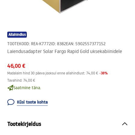
Allahindlus
TOOTEKOOD
:
REA-K7772
ID
:
8382
EAN
:
5902557377152
Laiendusadapter Solar Fargo Rapid Gold uksekabiinidele
46,00 €
-
38
%
Madalaim hind 30 päeva jooksul enne allahindlust:
74,00 €
Tavahind
:
74,00 €
Saatmine täna.
Küsi toote kohta
Tootekirjeldus