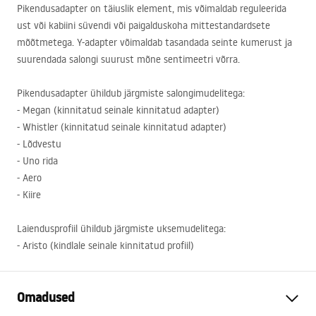
Pikendusadapter on täiuslik element, mis võimaldab reguleerida
ust või kabiini süvendi või paigalduskoha mittestandardsete
mõõtmetega. Y-adapter võimaldab tasandada seinte kumerust ja
suurendada salongi suurust mõne sentimeetri võrra.
Pikendusadapter ühildub järgmiste salongimudelitega:
- Megan (kinnitatud seinale kinnitatud adapter)
- Whistler (kinnitatud seinale kinnitatud adapter)
- Lõdvestu
- Uno rida
- Aero
- Kiire
Laiendusprofiil ühildub järgmiste uksemudelitega:
- Aristo (kindlale seinale kinnitatud profiil)
Omadused