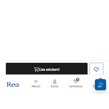
Lisa ostukorvi
0
0
Menüü
Konto
Lemmikud
Ostukorv
Uudiskiri