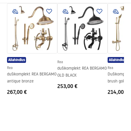
Kõrgus
35 mm
mm
Pikkus
1950 mm
Pikenduse reguleerimine
25 mm
Laius
25 mm
mm
Garantii
24 kuud
Allahindlus
Allahindlus
Rea
Rea
dušikomplekt REA BERGAMO
Rea
dušikomplekt REA BERGAMO
Dušikomplek
OLD BLACK
antique bronze
brush gold
253,00 €
267,00 €
214,00 €