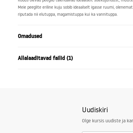
Kodus olevad peeglid täiendavad ideaalselt sisekujundust, muu
Meie peeglite eriline kuju sobib ideaalselt igasse ruumi, olenemata 
riputada nii elutuppa, magamistuppa kui ka vannituppa.
Omadused
Kõrgus
600
mm
Allalaaditavad failid (1)
Laius
600
mm
Sügavus
45
mm
manual mirror led
LED valgustus
Jah
manual mirror led.pdf
Raam
Jah
Raami värv
Kuld
Uudiskiri
Raami materjal
Alumiinium
Kuju
Ümmargun
Olge kursis uudiste ja k
Uduvastane
Ei