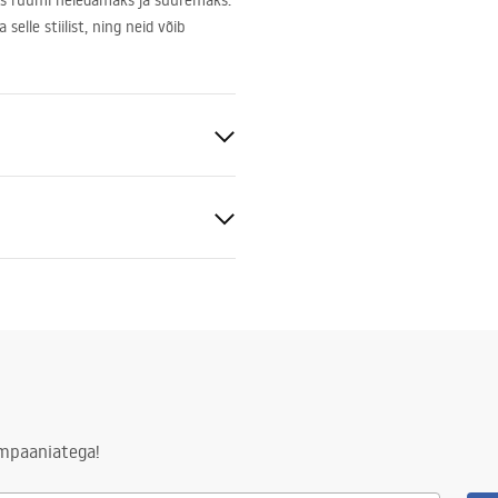
tes ruumi heledamaks ja suuremaks.
selle stiilist, ning neid võib
e
ampaaniatega!