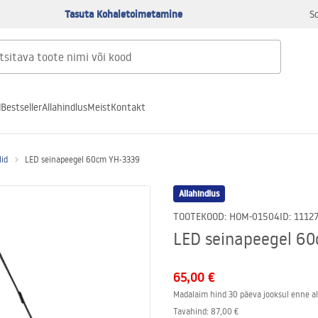
Tasuta Kohaletoimetamine
S
d
Bestseller
Allahindlus
Meist
Kontakt
lid
LED seinapeegel 60cm YH-3339
Allahindlus
TOOTEKOOD
:
HOM-01504
ID
:
1112
LED seinapeegel 6
65,00 €
Madalaim hind 30 päeva jooksul enne al
Tavahind
:
87,00 €