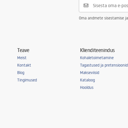
Võimsus
12
W
Garantii
24 kuud
Oma andmete sisestamise ja
Teave
Klienditeenindus
Meist
Kohaletoimetamine
Kontakt
Tagastused ja pretensioonid
Blog
Makseviisid
Tingimused
Kataloog
Hooldus