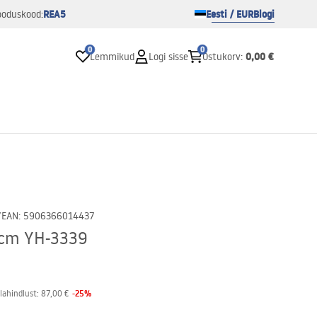
REA5
Eesti / EUR
Blogi
ooduskood:
0
0
0,00 €
Lemmikud
Logi sisse
Ostukorv
:
7
EAN
:
5906366014437
0cm YH-3339
-
25
%
lahindlust:
87,00 €