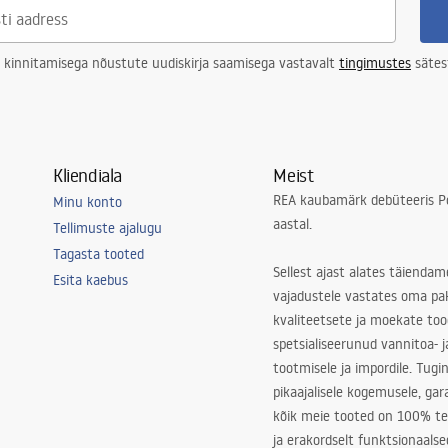
 kinnitamisega nõustute uudiskirja saamisega vastavalt
tingimustes
sätes
Kliendiala
Meist
REA kaubamärk debüteeris Po
Minu konto
aastal.
Tellimuste ajalugu
Tagasta tooted
Sellest ajast alates täiendam
Esita kaebus
vajadustele vastates oma pa
kvaliteetsete ja moekate to
spetsialiseerunud vannitoa- j
tootmisele ja impordile. Tugi
pikaajalisele kogemusele, ga
kõik meie tooted on 100% te
ja erakordselt funktsionaalse