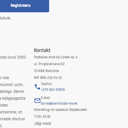
Registreeru
tatule.
Kontakt
ola turul 1993.
Podlasiak Andrzej Cylwik sp. k.
ul. Przędzalniana 60
15-688 Białystok
e teie
NIP 966-216-01-21
Telefon
kkumist uute,
+370 661 05655
odetega. Oleme
E-post
a köögisegistite
buroo@vannituba-rea.ee
nedes
Klienditugi on saadaval tööpäevadel:
ranteerime, et
7:00–15:30
rvisele ohutud
Jälgi meid
d.