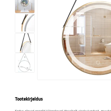
Tualettruumid
Vajub ära
Vannid ja ekraanid
Vannitoa segistid
Vannitoas dušid
Köök
Vannitoa tarvikud
Tootekirjeldus