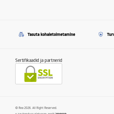
Tasuta kohaletoimetamine
Tur
Sertifikaadid ja partnerid
©
Rea
2026
. All Right Reserved.
e-kaubanduse platvorm: poolt