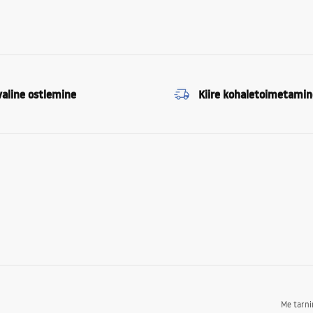
valine ostlemine
Kiire kohaletoimetamin
Me tarn