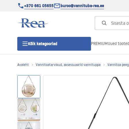
+370 661 05655
buroo@vannituba-rea.ee
PREMIUM
Uued toote
Kõik kategooriad
Avaleht
Vannitoatarvikud, aksessuaarid vannituppa
Vannitoa peeg
Dušikabiinid
Duši uks
Vannitoa dušialused
Lineaarne duši äravool