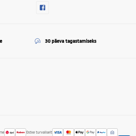
e
30 päeva tagastamiseks
ime
Ostke turvaliselt