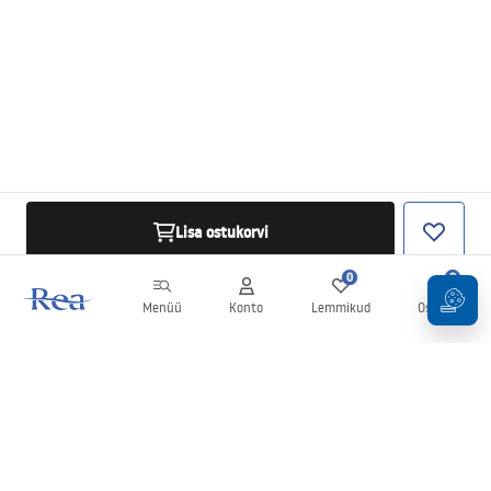
Lisa ostukorvi
0
0
Menüü
Konto
Lemmikud
Ostukorv
Uudiskiri
Olge kursis uudiste ja kampaaniatega!