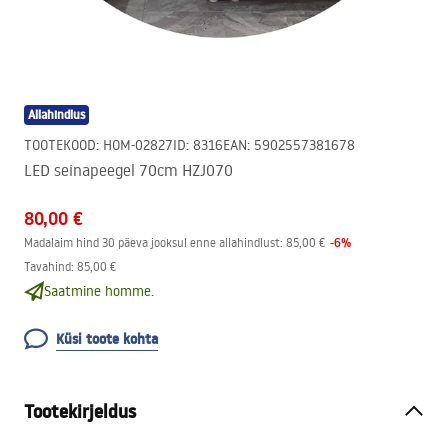
Allahindlus
TOOTEKOOD
:
HOM-02827
ID
:
8316
EAN
:
5902557381678
LED seinapeegel 70cm HZJ070
80,00 €
-
6
%
Madalaim hind 30 päeva jooksul enne allahindlust:
85,00 €
Tavahind
:
85,00 €
Saatmine homme.
Küsi toote kohta
Tootekirjeldus