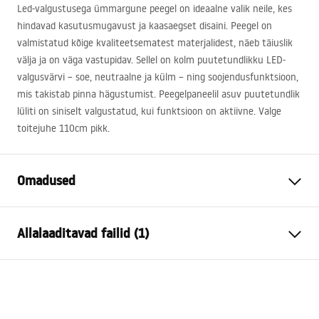
Led-valgustusega ümmargune peegel on ideaalne valik neile, kes
hindavad kasutusmugavust ja kaasaegset disaini. Peegel on
valmistatud kõige kvaliteetsematest materjalidest, näeb täiuslik
välja ja on väga vastupidav. Sellel on kolm puutetundlikku
LED
-
valgusvärvi – soe, neutraalne ja külm – ning soojendusfunktsioon,
mis takistab pinna hägustumist. Peegelpaneelil asuv puutetundlik
lüliti on siniselt valgustatud, kui funktsioon on aktiivne. Valge
toitejuhe 110cm pikk.
Omadused
Kõrgus
700
mm
Allalaaditavad failid (1)
Laius
700
mm
Sügavus
20
mm
manual mirror led
LED valgustus
Jah
manual_mirror_led.pdf
Raam
Ei