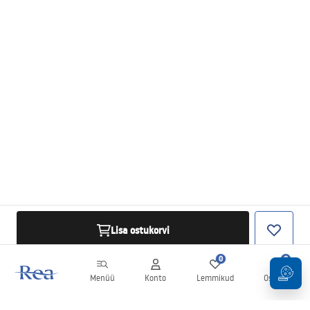
Lisa ostukorvi
0
0
Menüü
Konto
Lemmikud
Ostukorv