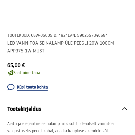
TOOTEKOOD
:
OSW-05005
ID
:
4824
EAN
:
5902557346684
LED VANNITOA SEINALAMP ÜLE PEEGLI 20W 100CM
APP375-1W MUST
65,00 €
Saatmine täna.
Küsi toote kohta
Tootekirjeldus
Ajatu ja elegantne seinalamp, mis sobib ideaalselt vannitoa
valgustuseks peegli kohal, aga ka kaupluse akendele või