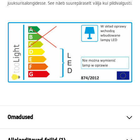
juuksurisalongidesse. See näeb suurepäraselt välja kui pildivalgusti.
Omadused
Mudel
APP375-1W