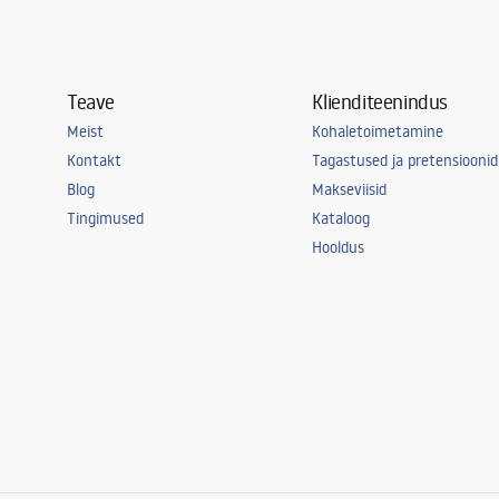
elutuba, mag
Teave
Klienditeenindus
Meist
Kohaletoimetamine
Kontakt
Tagastused ja pretensioonid
Blog
Makseviisid
Tingimused
Kataloog
Hooldus