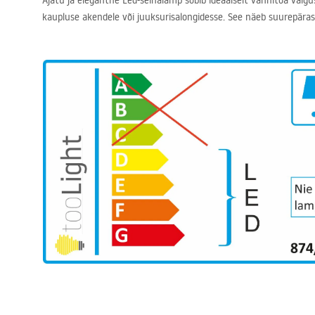
Ajatu ja elegantne Led-seinalamp sobib ideaalselt vannitoa valgu
kaupluse akendele või juuksurisalongidesse. See näeb suurepäraselt