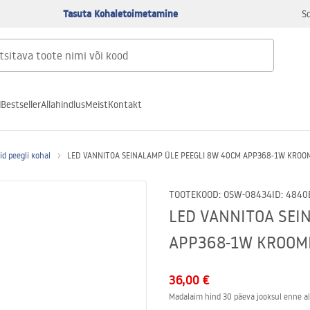
Tasuta Kohaletoimetamine
S
d
Bestseller
Allahindlus
Meist
Kontakt
d peegli kohal
LED VANNITOA SEINALAMP ÜLE PEEGLI 8W 40CM APP368-1W KROO
TOOTEKOOD
:
OSW-08434
ID
:
4840
LED VANNITOA SEI
APP368-1W KROOM
36,00 €
Madalaim hind 30 päeva jooksul enne al