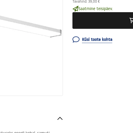
Tavahind
:
39,00 €
Saatmine teisipäev.
Küsi toote kohta