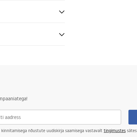
- ~240V
ampaaniatega!
 LED allikas
 LED allikas
 kinnitamisega nõustute uudiskirja saamisega vastavalt
tingimustes
sätes
tuba, koridor/trepikoda, köök,