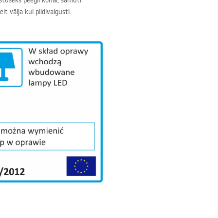
stuseks peegli kohal, samuti
 välja kui pildivalgusti.