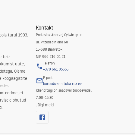
Kontakt
ola turul 1993.
Podlasiak Andrzej Cylwik sp. k.
ul. Przędzalniana 60
15-688 Białystok
e teie
NIP 966-216-01-21
Telefon
kkumist uute,
+370 661 05655
odetega. Oleme
E-post
a köögisegistite
buroo@vannituba-rea.ee
nedes
Klienditugi on saadaval tööpäevadel:
ranteerime, et
7:00–15:30
rvisele ohutud
Jälgi meid
d.