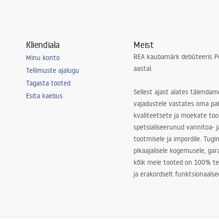
amistuba, universaalne
Kliendiala
Meist
REA kaubamärk debüteeris Po
Minu konto
aastal.
Tellimuste ajalugu
Tagasta tooted
Sellest ajast alates täiendam
Esita kaebus
vajadustele vastates oma pa
kvaliteetsete ja moekate to
spetsialiseerunud vannitoa- j
tootmisele ja impordile. Tugi
pikaajalisele kogemusele, ga
kõik meie tooted on 100% te
ja erakordselt funktsionaalse