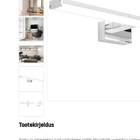
Tualettruumid
Vajub ära
Vannid ja ekraanid
Vannitoa segistid
Vannitoas dušid
Köök
Vannitoa tarvikud
Tootekirjeldus