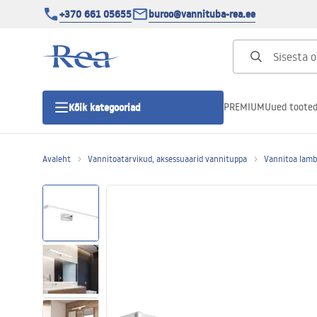
+370 661 05655
buroo@vannituba-rea.ee
PREMIUM
Uued toote
Kõik kategooriad
Avaleht
Vannitoatarvikud, aksessuaarid vannituppa
Vannitoa lambi
Dušikabiinid
Duši uks
Vannitoa dušialused
Lineaarne duši äravool