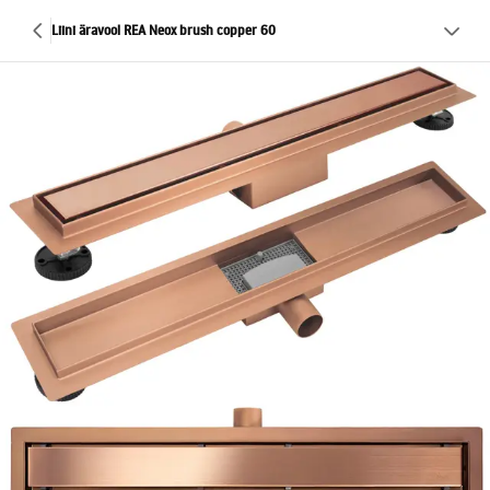
Liini äravool REA Neox brush copper 60