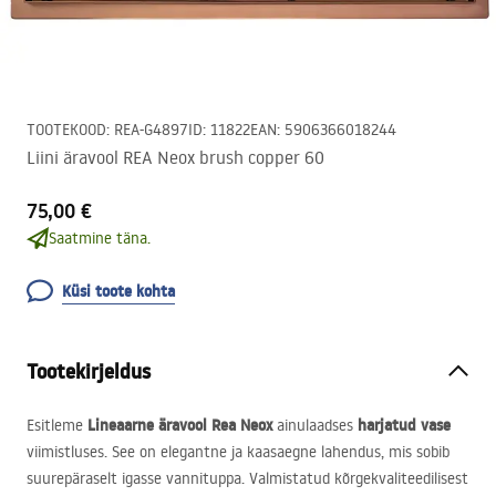
TOOTEKOOD
:
REA-G4897
ID
:
11822
EAN
:
5906366018244
Liini äravool REA Neox brush copper 60
75,00 €
Saatmine täna.
Küsi toote kohta
Tootekirjeldus
Lineaarne äravool Rea Neox
harjatud vase
Esitleme
ainulaadses
viimistluses. See on elegantne ja kaasaegne lahendus, mis sobib
suurepäraselt igasse vannituppa. Valmistatud kõrgekvaliteedilisest