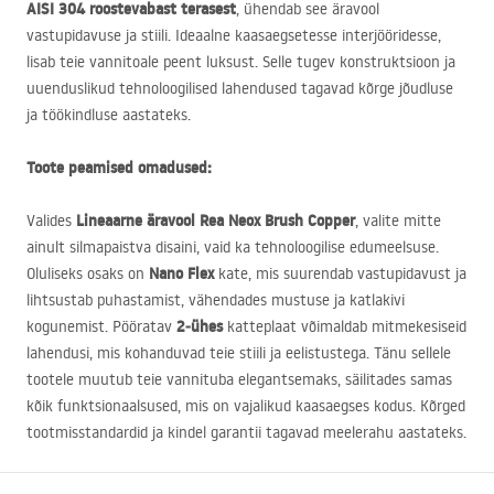
AISI
304 roostevabast terasest
, ühendab see äravool
vastupidavuse ja stiili. Ideaalne kaasaegsetesse interjööridesse,
lisab teie vannitoale peent luksust. Selle tugev konstruktsioon ja
uuenduslikud tehnoloogilised lahendused tagavad kõrge jõudluse
ja töökindluse aastateks.
Toote peamised omadused:
Lineaarne äravool Rea Neox Brush Copper
Valides
, valite mitte
ainult silmapaistva disaini, vaid ka tehnoloogilise edumeelsuse.
Nano Flex
Oluliseks osaks on
kate, mis suurendab vastupidavust ja
lihtsustab puhastamist, vähendades mustuse ja katlakivi
2‑ühes
kogunemist. Pööratav
katteplaat võimaldab mitmekesiseid
lahendusi, mis kohanduvad teie stiili ja eelistustega. Tänu sellele
tootele muutub teie vannituba elegantsemaks, säilitades samas
kõik funktsionaalsused, mis on vajalikud kaasaegses kodus. Kõrged
tootmisstandardid ja kindel garantii tagavad meelerahu aastateks.