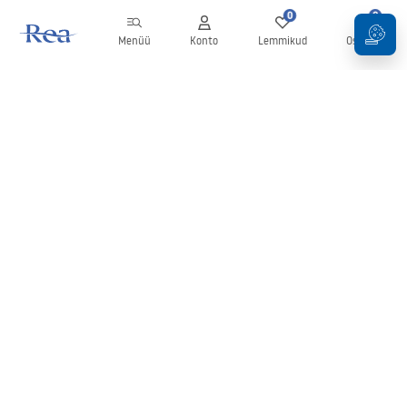
0
0
Menüü
Konto
Lemmikud
Ostukorv
Uudiskiri
Olge kursis uudiste ja kampaaniatega!
Registreeru
Oma andmete sisestamise ja kinnitamisega nõustute uudiskirja
saamisega vastavalt
tingimustes
sätestatule.