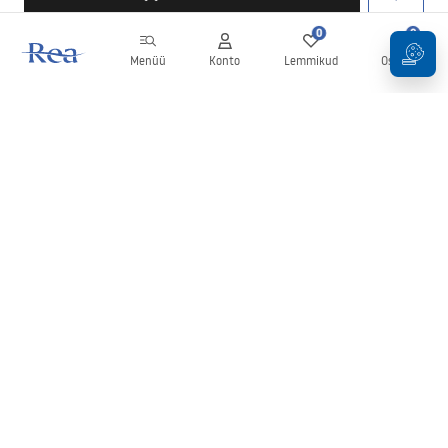
0
0
Menüü
Konto
Lemmikud
Ostukorv
Uudiskiri
Olge kursis uudiste ja kampaaniatega!
Registreeru
Oma andmete sisestamise ja kinnitamisega nõustute uudiskirja
saamisega vastavalt
tingimustes
sätestatule.