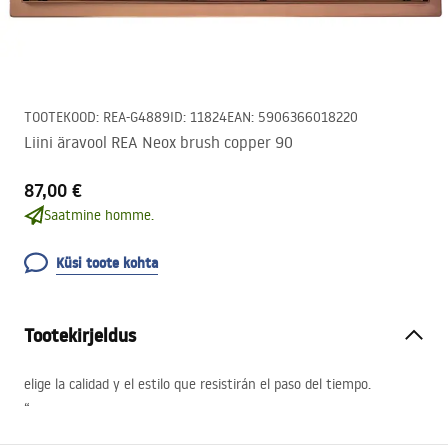
TOOTEKOOD
:
REA-G4889
ID
:
11824
EAN
:
5906366018220
Liini äravool REA Neox brush copper 90
87,00 €
Saatmine homme.
Küsi toote kohta
Tootekirjeldus
elige la calidad y el estilo que resistirán el paso del tiempo.
“