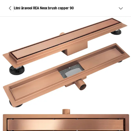
Liini äravool REA Neox brush copper 90