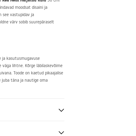
Rea Neox Harjatud Kuld
ga
50 cm!
hindavad moodsat disaini ja
n see vastupidav ja
uldne värv sobib suurepäraselt
e ja kasutusmugavuse
 väga lihtne. Kõrge läbilaskevõime
uivana. Toode on kaetud pikaajalise
ge juba täna ja nautige oma