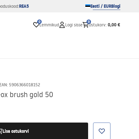
REA5
Eesti / EUR
Blogi
ooduskood:
0
0
0,00 €
Lemmikud
Logi sisse
Ostukorv
:
EAN
:
5906366018152
eox brush gold 50
Lisa ostukorvi