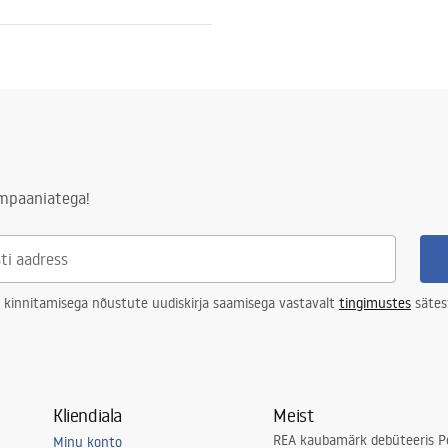
tevaba teras
adi sisestamiseks
ampaaniatega!
ktsiooni puhul 120 kuud, muude
uhul 24 kuud
 kinnitamisega nõustute uudiskirja saamisega vastavalt
tingimustes
sätes
Kliendiala
Meist
REA kaubamärk debüteeris Po
Minu konto