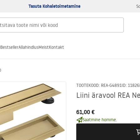
Tasuta Kohaletoimetamine
S
d
Bestseller
Allahindlus
Meist
Kontakt
0
TOOTEKOOD
:
REA-G4891
ID
:
11826
Liini äravool REA N
61,00 €
Saatmine homme.