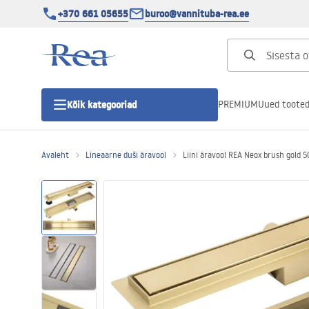
+370 661 05655
buroo@vannituba-rea.ee
PREMIUM
Uued toote
Kõik kategooriad
Avaleht
Lineaarne duši äravool
Liini äravool REA Neox brush gold 5
Dušikabiinid
Duši uks
Vannitoa dušialused
Lineaarne duši äravool