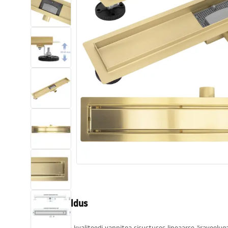
Tualettruumid
Vajub ära
Vannid ja ekraanid
Vannitoa segistid
Vannitoas dušid
Köök
Vannitoa tarvikud
Tootekirjeldus