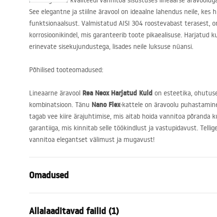
Avastage uue kvaliteedi vannitoa sisustuses lineaarse äravoolu
See elegantne ja stiilne äravool on ideaalne lahendus neile, kes 
funktsionaalsust. Valmistatud
AISI
304 roostevabast terasest, o
korrosioonikindel, mis garanteerib toote pikaealisuse. Harjatud k
erinevate sisekujundustega, lisades neile luksuse nüansi.
Põhilised tooteomadused:
Rea Neox Harjatud Kuld
Lineaarne äravool
on esteetika, ohutus
Nano Flex
kombinatsioon. Tänu
-kattele on äravoolu puhastamine
tagab vee kiire ärajuhtimise, mis aitab hoida vannitoa põranda k
garantiiga, mis kinnitab selle töökindlust ja vastupidavust. Telli
vannitoa elegantset välimust ja mugavust!
Omadused
Drenaaži tüüp
Regulaarne
Allalaaditavad failid (1)
Kraanikaussi tüüp
sirge