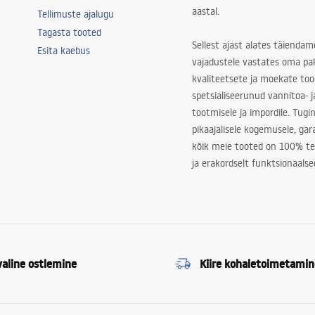
aastal.
Tellimuste ajalugu
Tagasta tooted
Sellest ajast alates täiendam
Esita kaebus
vajadustele vastates oma pa
kvaliteetsete ja moekate to
spetsialiseerunud vannitoa- j
tootmisele ja impordile. Tugi
pikaajalisele kogemusele, ga
kõik meie tooted on 100% te
ja erakordselt funktsionaalse
valine ostlemine
Kiire kohaletoimetamin