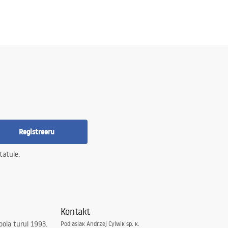
Registreeru
tatule.
Kontakt
ola turul 1993.
Podlasiak Andrzej Cylwik sp. k.