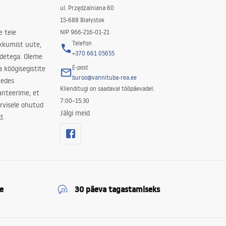
ul. Przędzalniana 60
15-688 Białystok
e teie
NIP 966-216-01-21
Telefon
kkumist uute,
+370 661 05655
odetega. Oleme
E-post
a köögisegistite
buroo@vannituba-rea.ee
nedes
Klienditugi on saadaval tööpäevadel:
ranteerime, et
7:00–15:30
rvisele ohutud
Jälgi meid
d.
e
30 päeva tagastamiseks