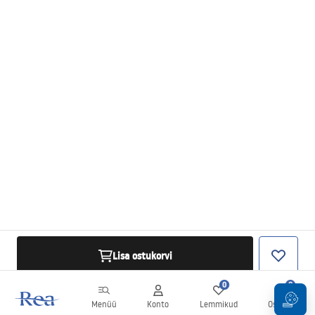
Lisa ostukorvi
0
0
Menüü
Konto
Lemmikud
Ostukorv