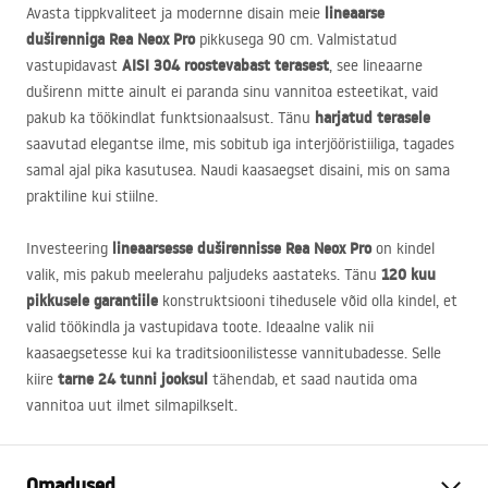
lineaarse
Avasta tippkvaliteet ja modernne disain meie
duširenniga Rea Neox Pro
pikkusega 90 cm. Valmistatud
AISI
304 roostevabast terasest
vastupidavast
, see lineaarne
duširenn mitte ainult ei paranda sinu vannitoa esteetikat, vaid
harjatud terasele
pakub ka töökindlat funktsionaalsust. Tänu
saavutad elegantse ilme, mis sobitub iga interjööristiiliga, tagades
samal ajal pika kasutusea. Naudi kaasaegset disaini, mis on sama
praktiline kui stiilne.
lineaarsesse duširennisse Rea Neox Pro
Investeering
on kindel
120 kuu
valik, mis pakub meelerahu paljudeks aastateks. Tänu
pikkusele garantiile
konstruktsiooni tihedusele võid olla kindel, et
valid töökindla ja vastupidava toote. Ideaalne valik nii
kaasaegsetesse kui ka traditsioonilistesse vannitubadesse. Selle
tarne 24 tunni jooksul
kiire
tähendab, et saad nautida oma
vannitoa uut ilmet silmapilkselt.
Omadused