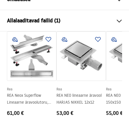
Drenaaži tüüp
Regulaarne
Allalaaditavad failid (1)
Kraanikaussi tüüp
pööratav 360°
Äravoolu pikkus (cm)
90
Kokkupaneku juhised
Drenaažimaterjal
AISI 304 roostevaba teras
LINEAR-3.pdf
Värv
Harjatud teras
Kraanikaussi tüüp
ühepoolne plaadi sisestamiseks
Mahutavus
0,45 l/s
Kest
Nano Flex
Garantii
Teraskonstruktsiooni puhul 120
Rea
Rea
Rea
kuud, muude elementide puhul
REA Neox Superflow
REA NEO lineaarne äravool
REA NEO line
24 kuud
Lineaarne äravoolutoru,
HARJAS NIKKEL 12x12
150x150 HAR
HARJAS TERAS 50
61,00 €
53,00 €
55,00 €