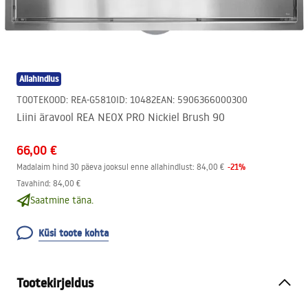
Allahindlus
TOOTEKOOD
:
REA-G5810
ID
:
10482
EAN
:
5906366000300
Liini äravool REA NEOX PRO Nickiel Brush 90
66,00 €
-
21
%
Madalaim hind 30 päeva jooksul enne allahindlust:
84,00 €
Tavahind
:
84,00 €
Saatmine täna.
Küsi toote kohta
Tootekirjeldus