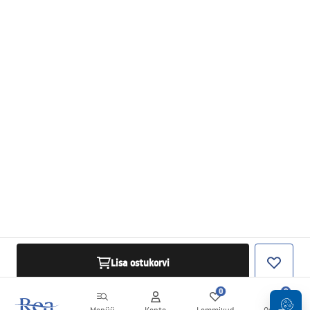
Lisa ostukorvi
0
0