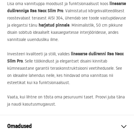
lineaarse
Lisa oma vannituppa moodsust ja funktsionaalsust koos
duširenniga Rea Neox Slim Pro
. Valmistatud kõrgekvaliteedilisest
roostevabast terasest
AISI
304, ühendab see toode vastupidavuse
harjatud pinnale
ja elegantsi tänu
. Minimalistlik, 50 cm pikkune
disain sobitub ideaalselt kaasaegsetesse interjööridesse, andes
vannitoale uuendusliku ilme.
lineaarse duširenni Rea Neox
Investeeri kvaliteeti ja stiili, valides
Slim Pro
. Selle töökindlust ja elegantset disaini kinnitab
kümneaastane garantii teraskonstruktsiooni veetihedusele. See
on ideaalne lahendus neile, kes hindavad oma vannitoas nii
esteetikat kui ka funktsionaalsust.
Vaata, kui lihtne on tõsta oma pesuruumi taset. Proovi juba täna
ja naudi kasutusmugavust.
Omadused