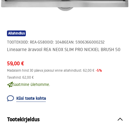
Allahindlus
TOOTEKOOD
:
REA-G5800
ID
:
10486
EAN
:
5906366000232
Lineaarne äravool REA NEOX SLIM PRO NICKIEL BRUSH 50
59,00 €
-
5
%
Madalaim hind 30 päeva jooksul enne allahindlust:
62,00 €
Tavahind
:
62,00 €
Saatmine ülehomme.
Küsi toote kohta
Tootekirjeldus